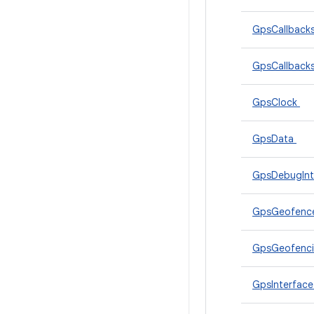
GpsCallback
GpsCallback
GpsClock
GpsData
GpsDebugInt
GpsGeofence
GpsGeofenci
GpsInterfac