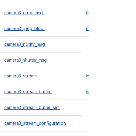
camera3_error_msg
hwc_rect
camera3_jpeg_blob
hwc_region
camera3_notify_msg
i
camera3_shutter_msg
camera3_stream
input_host_callbacks
camera3_stream_buffer
input_module
camera3_stream_buffer_set
k
camera3_stream_configuration