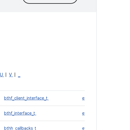
U
|
V
|
_
bthf_client_interface_t
effect_descriptor_s
bthf_interface_t
effect_interface_s
bthh_callbacks_t
effect_offload_param_s