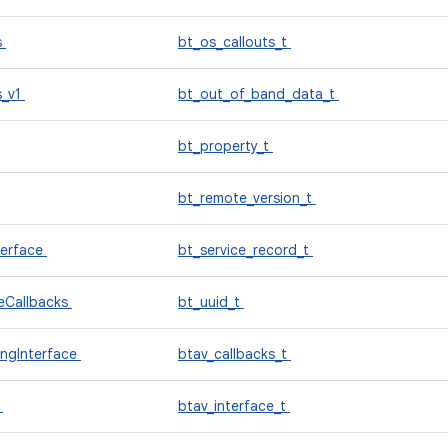
s
bt_os_callouts_t
s_v1
bt_out_of_band_data_t
bt_property_t
bt_remote_version_t
erface
bt_service_record_t
Callbacks
bt_uuid_t
ngInterface
btav_callbacks_t
e
btav_interface_t