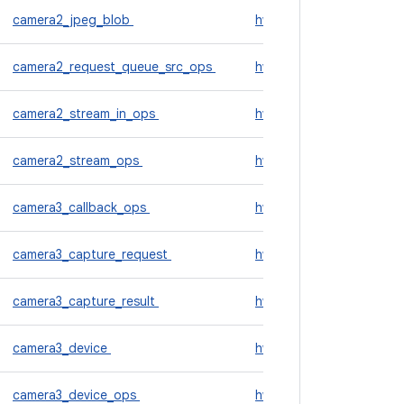
camera2_jpeg_blob
hw_module_t
camera2_request_queue_src_ops
hwc2_device
camera2_stream_in_ops
hwc_color
camera2_stream_ops
hwc_composer_device_1
camera3_callback_ops
hwc_display_contents_1
camera3_capture_request
hwc_frect
camera3_capture_result
hwc_layer_1
camera3_device
hwc_module
camera3_device_ops
hwc_procs