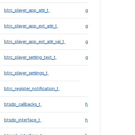
btrc_player_app_attr_t
gatekeeper_device
btrc_player_app_ext_attr_t
gatekeeper_module
btrc_player_app_ext_attr_val_t
gps_device_t
btrc_player_setting_text_t
gralloc_module_t
btrc_player_settings_t
giờ
btrc_register_notification_t
btsdp_callbacks_t
hdmi_cec_device
btsdp_interface_t
hdmi_cec_module