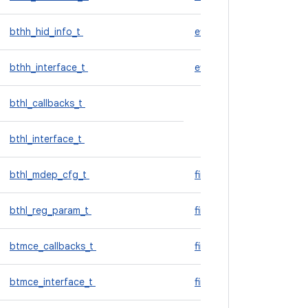
bthh_hid_info_t
effect_param_s
bthh_interface_t
effect_uuid_s
bthl_callbacks_t
f
bthl_interface_t
bthl_mdep_cfg_t
fingerprint_acquired
bthl_reg_param_t
fingerprint_authenticat
btmce_callbacks_t
fingerprint_device
btmce_interface_t
fingerprint_enroll