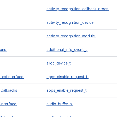
activity_recognition_callback_procs
activity_recognition_device
activity_recognition_module
ions
additional_info_event_t
alloc_device_t
textInterface
apps_disable_request_t
cCallbacks
apps_enable_request_t
cInterface
audio_buffer_s