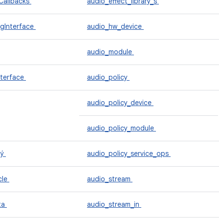
Callbacks
audio_effect_library_s
gInterface
audio_hw_device
audio_module
nterface
audio_policy
audio_policy_device
audio_policy_module
lý
audio_policy_service_ops
cle
audio_stream
ta
audio_stream_in