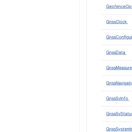
GeofenceOp
GnssClock
GnssConfigur
GnssData
GnssMeasur
GnssNavigat
GnssSvInfo
GnssSvStat
GnssSystemI