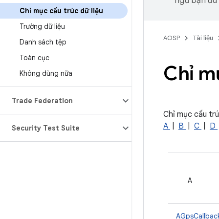
ngữ bạn ưu t
Chỉ mục cấu trúc dữ liệu
Trường dữ liệu
AOSP
Tài liệu
Danh sách tệp
Toàn cục
Chỉ mụ
Không dùng nữa
Trade Federation
Chỉ mục cấu trú
A
|
B
|
C
|
D
Security Test Suite
A
AGpsCallbac