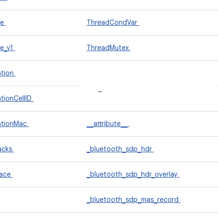
ce
ThreadCondVar
ce_v1
ThreadMutex
tion
_
tionCellID
ationMac
__attribute__
acks
_bluetooth_sdp_hdr
face
_bluetooth_sdp_hdr_overlay
_bluetooth_sdp_mas_record