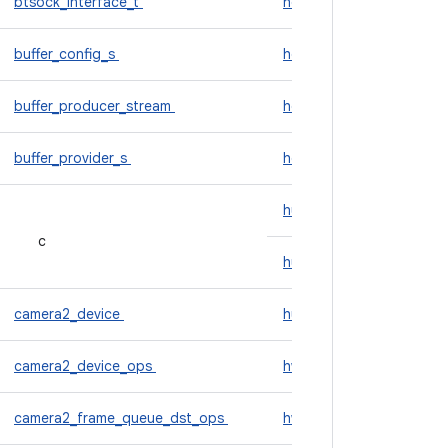
btsock_interface_t
hdmi_event
buffer_config_s
hdmi_port_info
buffer_producer_stream
heart_rate_event_t
buffer_provider_s
hotplug_event
hub_app_info
c
hub_app_name_t
camera2_device
hub_message_t
camera2_device_ops
hw_device_t
camera2_frame_queue_dst_ops
hw_module_methods_t