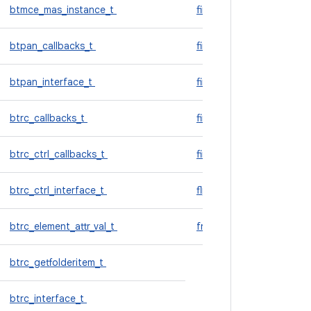
btmce_mas_instance_t
fingerprint_enumerated
btpan_callbacks_t
fingerprint_finger_id
btpan_interface_t
fingerprint_module
btrc_callbacks_t
fingerprint_msg
btrc_ctrl_callbacks_t
fingerprint_removed
btrc_ctrl_interface_t
flp_device_t
btrc_element_attr_val_t
framebuffer_device_t
btrc_getfolderitem_t
g
btrc_interface_t