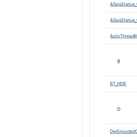
AGpsStatus_
AGpsStatus
AutoThread
B
BT_HDR
D
DerEncodedC