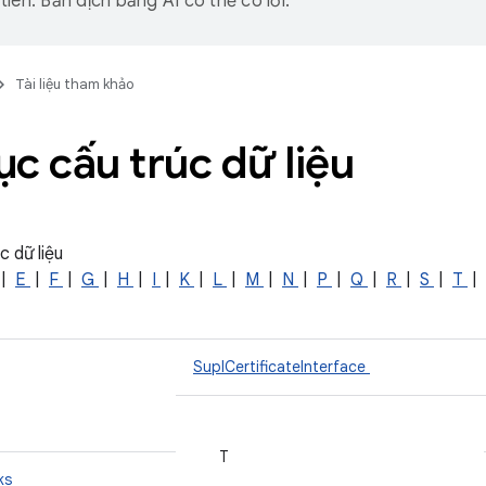
iên. Bản dịch bằng AI có thể có lỗi.
Tài liệu tham khảo
c cấu trúc dữ liệu
c dữ liệu
|
E
|
F
|
G
|
H
|
I
|
K
|
L
|
M
|
N
|
P
|
Q
|
R
|
S
|
T
|
SuplCertificateInterface
T
ks