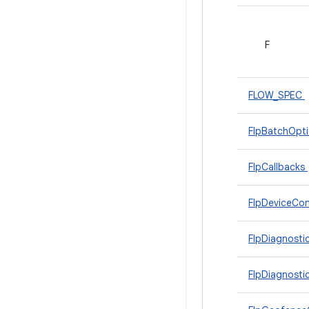
F
FLOW_SPEC
FlpBatchOpt
FlpCallbacks
FlpDeviceCon
FlpDiagnosti
FlpDiagnosti