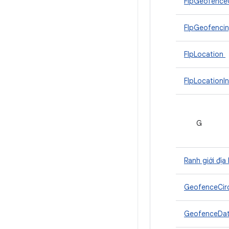
FlpGeofence
FlpGeofencin
FlpLocation
FlpLocationI
G
Ranh giới địa 
GeofenceCir
GeofenceDa