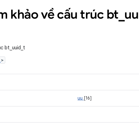
am khảo về cấu trúc bt
_
uu
úc bt_uuid_t
h
>
uu
[16]