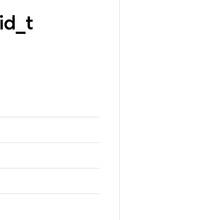
id
_
t