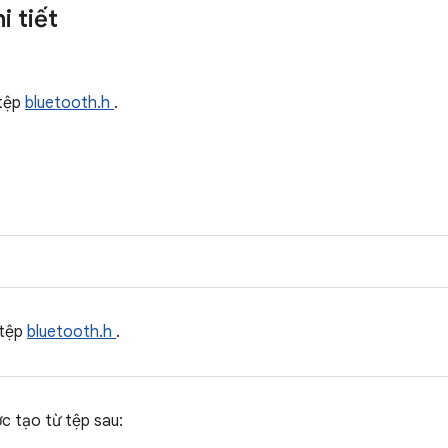
i tiết
tệp
bluetooth.h
.
 tệp
bluetooth.h
.
ợc tạo từ tệp sau: