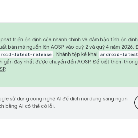
phát triển ổn định của nhánh chính và đảm bảo tính ổn địn
ẽ xuất bản mã nguồn lên AOSP vào quý 2 và quý 4 năm 2026.
droid-latest-release
. Nhánh tệp kê khai
android-lates
h gần đây nhất được chuyển đến AOSP. Để biết thêm thông t
OSP
.
gle sử dụng công nghệ AI để dịch nội dung sang ngôn
h bằng AI có thể có lỗi.