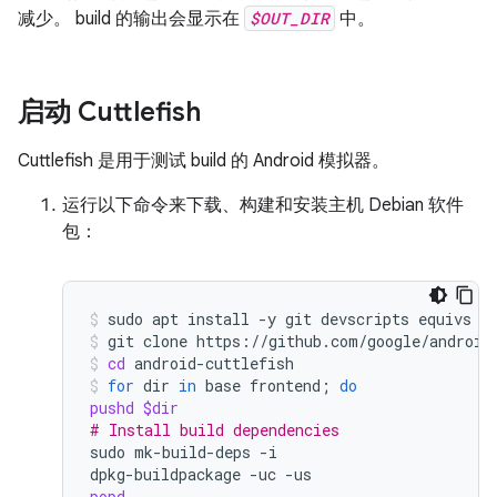
减少。 build 的输出会显示在
$OUT_DIR
中。
启动 Cuttlefish
Cuttlefish 是用于测试 build 的 Android 模拟器。
运行以下命令来下载、构建和安装主机 Debian 软件
包：
sudo
apt
install
-y
git
devscripts
equivs
c
git
clone
https://github.com/google/android
cd
android-cuttlefish
for
dir
in
base
frontend
;
do
pushd
$dir
# Install build dependencies
sudo
mk-build-deps
-i

dpkg-buildpackage
-uc
popd