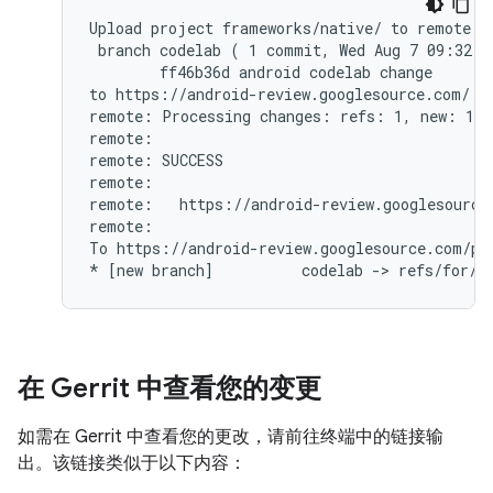
Upload project frameworks/native/ to remote br
 branch codelab ( 1 commit, Wed Aug 7 09:32:3
        ff46b36d android codelab change

to https://android-review.googlesource.com/ (y
remote: Processing changes: refs: 1, new: 1, d
remote:

remote: SUCCESS

remote:

remote:   https://android-review.googlesource
remote:

To https://android-review.googlesource.com/pla
在 Gerrit 中查看您的变更
如需在 Gerrit 中查看您的更改，请前往终端中的链接输
出。该链接类似于以下内容：