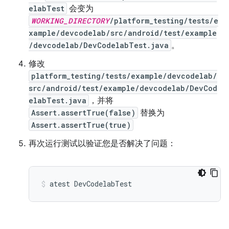
elabTest
会变为
WORKING_DIRECTORY
/platform_testing/tests/e
xample/devcodelab/src/android/test/example
/devcodelab/DevCodelabTest.java
。
修改
platform_testing/tests/example/devcodelab/
src/android/test/example/devcodelab/DevCod
elabTest.java
，并将
Assert.assertTrue(false)
替换为
Assert.assertTrue(true)
再次运行测试以验证您是否解决了问题：
atest
DevCodelabTest