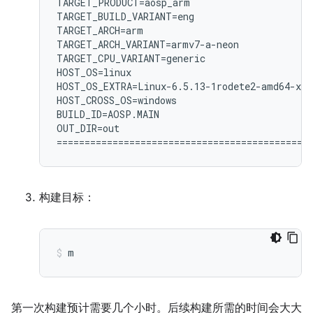
TARGET_PRODUCT=aosp_arm

TARGET_BUILD_VARIANT=eng

TARGET_ARCH=arm

TARGET_ARCH_VARIANT=armv7-a-neon

TARGET_CPU_VARIANT=generic

HOST_OS=linux

HOST_OS_EXTRA=Linux-6.5.13-1rodete2-amd64-x86
HOST_CROSS_OS=windows

BUILD_ID=AOSP.MAIN

OUT_DIR=out

构建目标：
m
第一次构建预计需要几个小时。后续构建所需的时间会大大