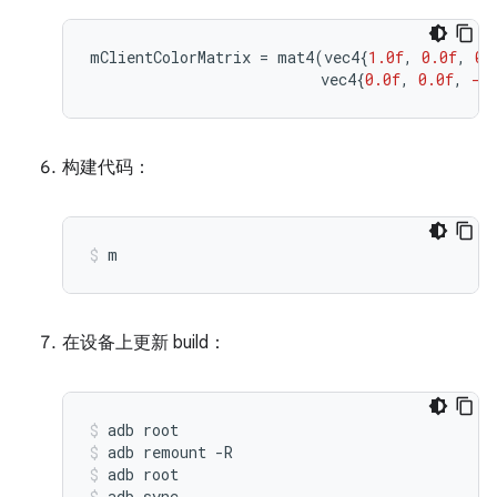
mClientColorMatrix
=
mat4
(
vec4
{
1.0f
,
0.0f
,
0.
vec4
{
0.0f
,
0.0f
,
-1
构建代码：
m
在设备上更新 build：
adb
root
adb
remount
-R
adb
root
adb
sync