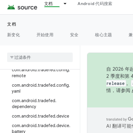
文档
Android 代码搜索
.remote
com.android.tradefed.config
com.android.tradefed.config.filt
文档
er
新变化
开始使用
安全
核心主题
兼
com
.
android
.
tradefed
.
config
.
gcs
com
.
android
.
tradefed
.
config
.
proxy
自 202
com
.
android
.
tradefed
.
config
.
remote
2 季度和第
release
。
com
.
android
.
tradefed
.
config
.
情，请参阅
yaml
com
.
android
.
tradefed
.
dependency
com
.
android
.
tradefed
.
device
com
.
android
.
tradefed
.
device
.
AI 翻译可
battery