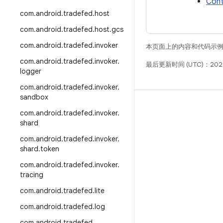
Cont
com
.
android
.
tradefed
.
host
com
.
android
.
tradefed
.
host
.
gcs
com
.
android
.
tradefed
.
invoker
本页面上的内容和代码示
com
.
android
.
tradefed
.
invoker
.
最后更新时间 (UTC)：202
logger
com
.
android
.
tradefed
.
invoker
.
sandbox
构建
com
.
android
.
tradefed
.
invoker
.
shard
Android 代码库
com
.
android
.
tradefed
.
invoker
.
要求
shard
.
token
下载
com
.
android
.
tradefed
.
invoker
.
预览二进制文件
tracing
出厂映像
com
.
android
.
tradefed
.
lite
驱动程序二进制文件
com
.
android
.
tradefed
.
log
GitHub
com
.
android
.
tradefed
.