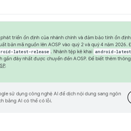
phát triển ổn định của nhánh chính và đảm bảo tính ổn địn
ẽ xuất bản mã nguồn lên AOSP vào quý 2 và quý 4 năm 2026.
droid-latest-release
. Nhánh tệp kê khai
android-lates
h gần đây nhất được chuyển đến AOSP. Để biết thêm thông t
OSP
.
gle sử dụng công nghệ AI để dịch nội dung sang ngôn
h bằng AI có thể có lỗi.