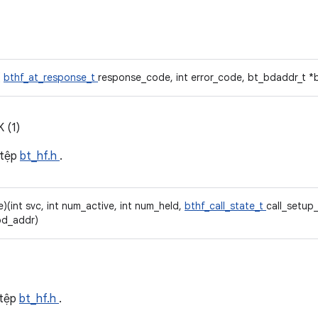
(
bthf_at_response_t
response_code, int error_code, bt_bdaddr_t *
 (1)
 tệp
bt_hf.h
.
)(int svc, int num_active, int num_held,
bthf_call_state_t
call_setup_
bd_addr)
 tệp
bt_hf.h
.