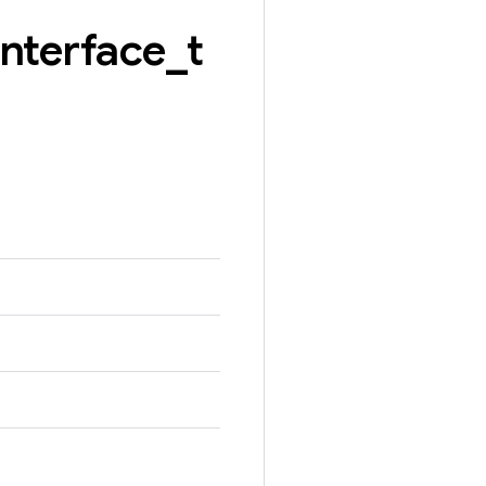
interface
_
t