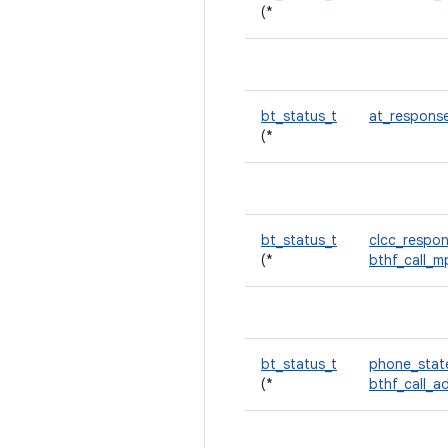
(*
bt_status_t
at_respons
(*
bt_status_t
clcc_respo
(*
bthf_call_m
bt_status_t
phone_sta
(*
bthf_call_a