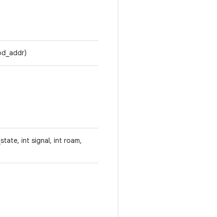
bd_addr)
state, int signal, int roam,