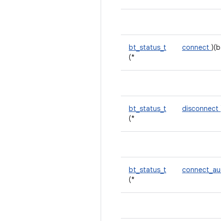
bt_status_t
connect
)(
(*
bt_status_t
disconnect
(*
bt_status_t
connect_a
(*