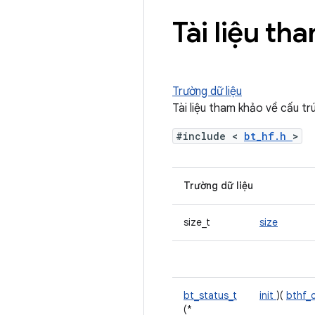
Tài liệu th
Trường dữ liệu
Tài liệu tham khảo về cấu tr
#include <
bt_hf.h
>
Trường dữ liệu
size_t
size
bt_status_t
init
)(
bthf_
(*