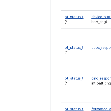
bt_status_t
device_stat
(*
batt_chg)
bt_status_t
cops_resp
(*
bt_status_t
cind_respo
(*
int batt_ch
bt_status_t
formatted_