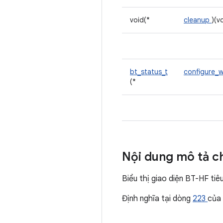
void(*
cleanup
)(v
bt_status_t
configure_
(*
Nội dung mô tả ch
Biểu thị giao diện BT-HF tiê
Định nghĩa tại dòng
223
của