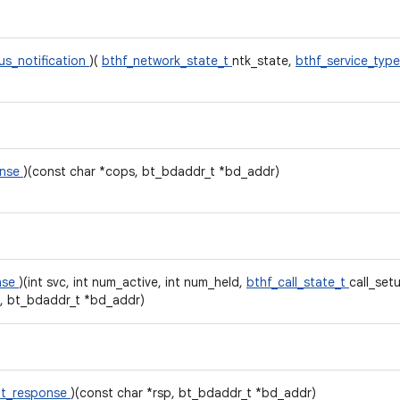
us_notification
)(
bthf_network_state_t
ntk_state,
bthf_service_typ
onse
)(const char *cops, bt_bdaddr_t *bd_addr)
nse
)(int svc, int num_active, int num_held,
bthf_call_state_t
call_setu
g, bt_bdaddr_t *bd_addr)
at_response
)(const char *rsp, bt_bdaddr_t *bd_addr)