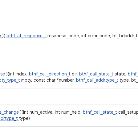
e
)(
bthf_at_response_t
response_code, int error_code, bt_bdaddr_
nse
)(int index,
bthf_call_direction_t
dir,
bthf_call_state_t
state,
bthf
pty_type_t
mpty, const char *number,
bthf_call_addrtype_t
type, bt
te_change
)(int num_active, int num_held,
bthf_call_state_t
call_setu
ddrtype_t
type)