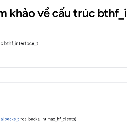
am khảo về cấu trúc bthf
_
úc bthf_interface_t
callbacks_t
*callbacks, int max_hf_clients)