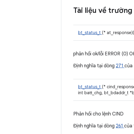
Tài liệu về trường
bt_status_t
(* at_response)
phản hồi ok/lỗi ERROR (0) OK
Định nghĩa tại dòng
271
của
bt_status_t
(* cind_response
int batt_chg, bt_bdaddr_t *
Phản hồi cho lệnh CIND
Định nghĩa tại dòng
261
của