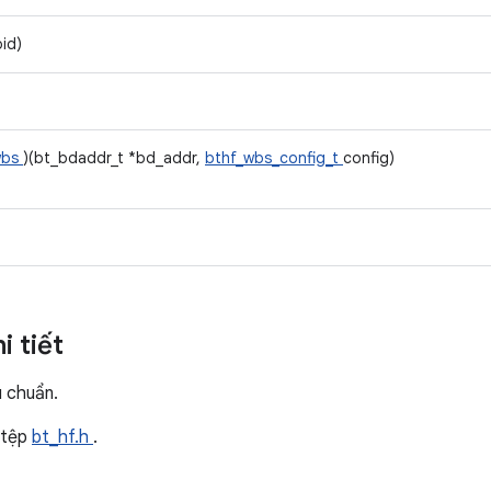
oid)
wbs
)(bt_bdaddr_t *bd_addr,
bthf_wbs_config_t
config)
i tiết
u chuẩn.
 tệp
bt_hf.h
.