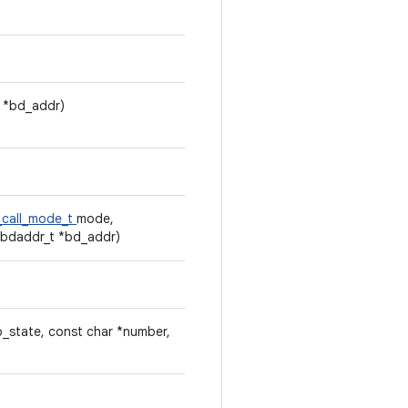
t *bd_addr)
_call_mode_t
mode,
_bdaddr_t *bd_addr)
p_state, const char *number,