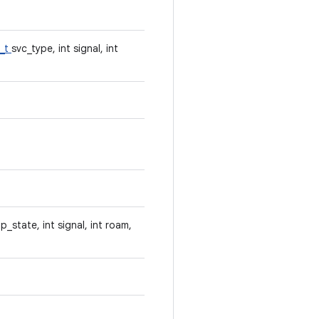
e_t
svc_type, int signal, int
p_state, int signal, int roam,