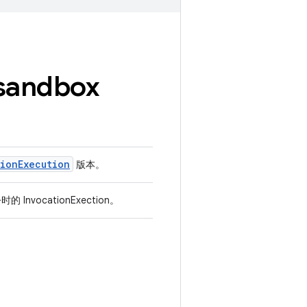
sandbox
tion
Execution
版本。
vocationExection。