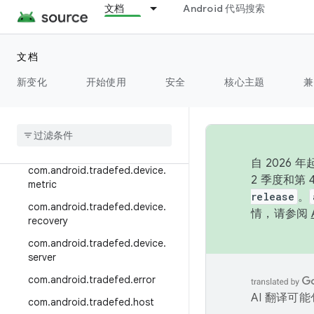
oud
文档
Android 代码搜索
com.android.tradefed.device.co
nnection
文档
com.android.tradefed.device.co
ntentprovider
新变化
开始使用
安全
核心主题
兼
com
.
android
.
tradefed
.
device
.
helper
com
.
android
.
tradefed
.
device
.
internal
自 202
com
.
android
.
tradefed
.
device
.
2 季度和第
metric
release
。
com
.
android
.
tradefed
.
device
.
情，请参阅
recovery
com
.
android
.
tradefed
.
device
.
server
com
.
android
.
tradefed
.
error
AI 翻译可
com
.
android
.
tradefed
.
host