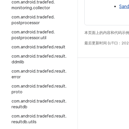
com
.
android
.
tradefed
.
Sand
monitoring
.
collector
com
.
android
.
tradefed
.
postprocessor
com
.
android
.
tradefed
.
本页面上的内容和代码示
postprocessor
.
util
最后更新时间 (UTC)：202
com
.
android
.
tradefed
.
result
com
.
android
.
tradefed
.
result
.
ddmlib
构建
com
.
android
.
tradefed
.
result
.
error
Android 代码库
com
.
android
.
tradefed
.
result
.
要求
proto
下载
com
.
android
.
tradefed
.
result
.
预览二进制文件
resultdb
出厂映像
com
.
android
.
tradefed
.
result
.
resultdb
.
utils
驱动程序二进制文件