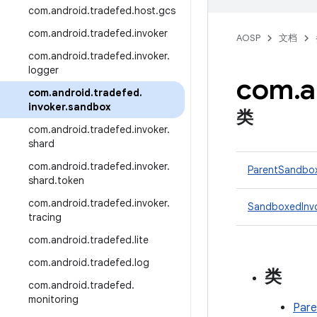
com
.
android
.
tradefed
.
host
.
gcs
com
.
android
.
tradefed
.
invoker
AOSP
文档
com
.
android
.
tradefed
.
invoker
.
logger
com
.
a
com
.
android
.
tradefed
.
invoker
.
sandbox
类
com
.
android
.
tradefed
.
invoker
.
shard
com
.
android
.
tradefed
.
invoker
.
ParentSandbox
shard
.
token
com
.
android
.
tradefed
.
invoker
.
SandboxedInvo
tracing
com
.
android
.
tradefed
.
lite
com
.
android
.
tradefed
.
log
类
com
.
android
.
tradefed
.
monitoring
Pare