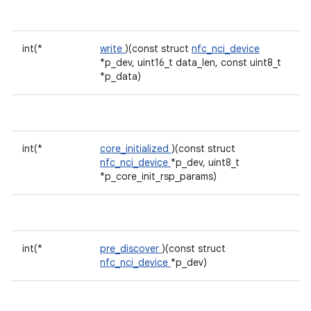
int(*
write
)(const struct
nfc_nci_device
*p_dev, uint16_t data_len, const uint8_t
*p_data)
int(*
core_initialized
)(const struct
nfc_nci_device
*p_dev, uint8_t
*p_core_init_rsp_params)
int(*
pre_discover
)(const struct
nfc_nci_device
*p_dev)