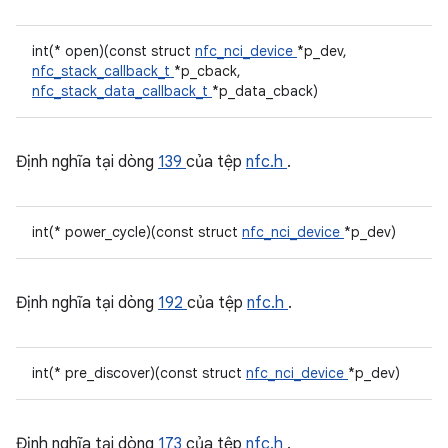
int(* open)(const struct
nfc_nci_device
*p_dev,
nfc_stack_callback_t
*p_cback,
nfc_stack_data_callback_t
*p_data_cback)
Định nghĩa tại dòng
139
của tệp
nfc.h
.
int(* power_cycle)(const struct
nfc_nci_device
*p_dev)
Định nghĩa tại dòng
192
của tệp
nfc.h
.
int(* pre_discover)(const struct
nfc_nci_device
*p_dev)
Định nghĩa tại dòng
173
của tệp
nfc.h
.