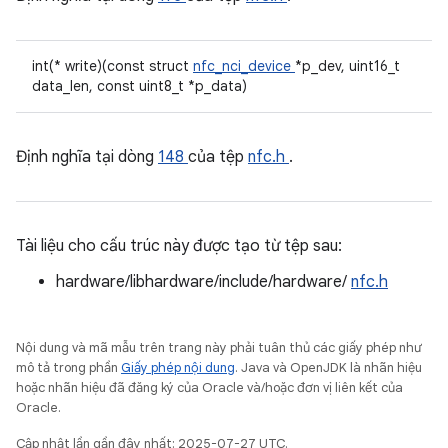
int(* write)(const struct
nfc_nci_device
*p_dev, uint16_t
data_len, const uint8_t *p_data)
Định nghĩa tại dòng
148
của tệp
nfc.h
.
Tài liệu cho cấu trúc này được tạo từ tệp sau:
hardware/libhardware/include/hardware/
nfc.h
Nội dung và mã mẫu trên trang này phải tuân thủ các giấy phép như
mô tả trong phần
Giấy phép nội dung
. Java và OpenJDK là nhãn hiệu
hoặc nhãn hiệu đã đăng ký của Oracle và/hoặc đơn vị liên kết của
Oracle.
Cập nhật lần gần đây nhất: 2025-07-27 UTC.