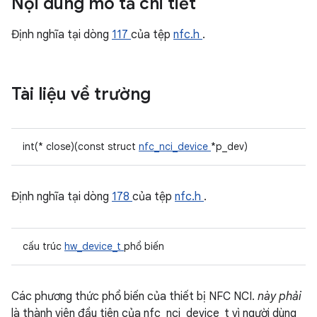
Nội dung mô tả chi tiết
Định nghĩa tại dòng
117
của tệp
nfc.h
.
Tài liệu về trường
int(* close)(const struct
nfc_nci_device
*p_dev)
Định nghĩa tại dòng
178
của tệp
nfc.h
.
cấu trúc
hw_device_t
phổ biến
Các phương thức phổ biến của thiết bị NFC NCI.
này phải
là thành viên đầu tiên của nfc_nci_device_t vì người dùng