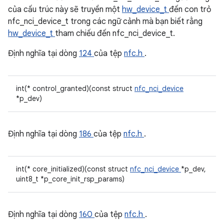
của cấu trúc này sẽ truyền một
hw_device_t
đến con trỏ
nfc_nci_device_t trong các ngữ cảnh mà bạn biết rằng
hw_device_t
tham chiếu đến nfc_nci_device_t.
Định nghĩa tại dòng
124
của tệp
nfc.h
.
int(* control_granted)(const struct
nfc_nci_device
*p_dev)
Định nghĩa tại dòng
186
của tệp
nfc.h
.
int(* core_initialized)(const struct
nfc_nci_device
*p_dev,
uint8_t *p_core_init_rsp_params)
Định nghĩa tại dòng
160
của tệp
nfc.h
.