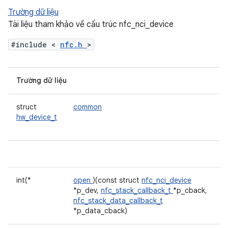
Trường dữ liệu
Tài liệu tham khảo về cấu trúc nfc_nci_device
#include <
nfc.h
>
Trường dữ liệu
struct
common
hw_device_t
int(*
open
)(const struct
nfc_nci_device
*p_dev,
nfc_stack_callback_t
*p_cback,
nfc_stack_data_callback_t
*p_data_cback)