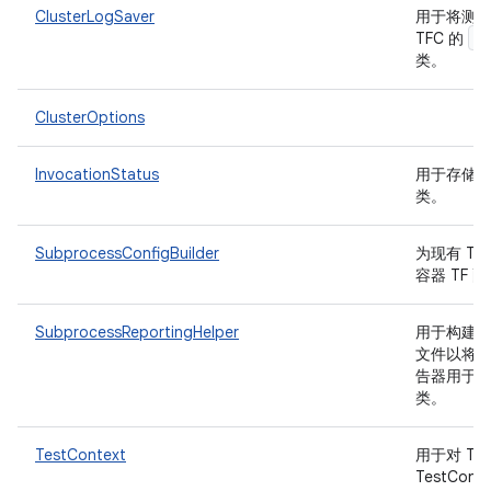
ClusterLogSaver
用于将测
I
TFC 的
类。
ClusterOptions
InvocationStatus
用于存储
类。
SubprocessConfigBuilder
为现有 T
容器 TF 配
SubprocessReportingHelper
用于构建
文件以将
告器用于集
类。
TestContext
用于对 TFC
TestCon