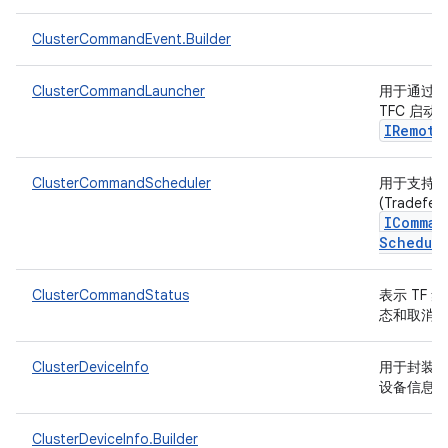
ClusterCommandEvent.Builder
ClusterCommandLauncher
用于通过子进
TFC 启动
IRemote
ClusterCommandScheduler
用于支持 T
(Tradefed
IComman
Schedul
ClusterCommandStatus
表示 TF
态和取消
ClusterDeviceInfo
用于封装
设备信息
ClusterDeviceInfo.Builder