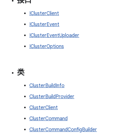
接口
IClusterClient
IClusterEvent
IClusterEventUploader
IClusterOptions
类
ClusterBuildInfo
ClusterBuildProvider
ClusterClient
ClusterCommand
ClusterCommandConfigBuilder