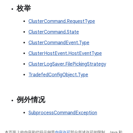
枚举
ClusterCommand.RequestType
ClusterCommand.State
ClusterCommandEvent.Type
ClusterHostEvent.HostEventType
ClusterLogSaver.FilePickingStrategy
TradefedConfigObject.Type
例外情况
SubprocessCommandException
本页面上的内容和代码示例受
内容许可
部分所述许可的限制。Java 和