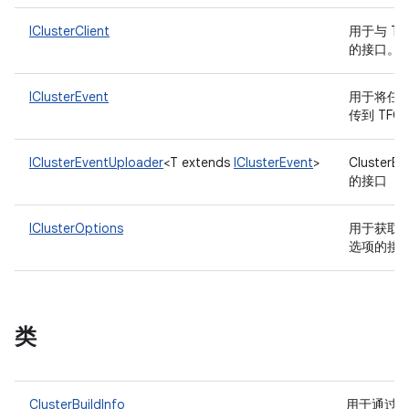
IClusterClient
用于与 TF
的接口。
IClusterEvent
用于将任
传到 TF
IClusterEventUploader
<T extends
IClusterEvent
>
ClusterEv
的接口
IClusterOptions
用于获取
选项的接
类
ClusterBuildInfo
用于通过 T