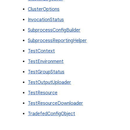
ClusterOptions
InvocationStatus
SubprocessConfigBuilder
SubprocessReportingHelper
TestContext
TestEnvironment
TestGroupStatus
TestOutputUploader
TestResource
TestResourceDownloader
TradefedConfigObject