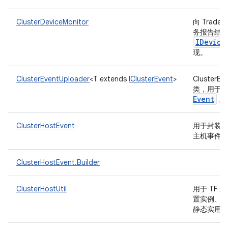
ClusterDeviceMonitor
向 Tradefe
务报告结
IDevice
现。
ClusterEventUploader
<T extends
IClusterEvent
>
ClusterEv
类，用于
Event
上
ClusterHostEvent
用于封装
主机事件
ClusterHostEvent.Builder
ClusterHostUtil
用于 TF
置实例、
静态实用