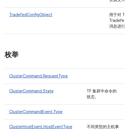
TradefedConfigObject
用于对 TFC
TradefedC
消息进行
枚举
ClusterCommand.RequestType
ClusterCommand.State
TF 集群中命令的
状态。
ClusterCommandEvent.Type
ClusterHostEvent.HostEventType
不同类型的主机事