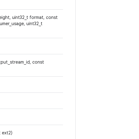
height, uint32_t format, const
sumer_usage, uint32_t
utput_stream_id, const
t ext2)