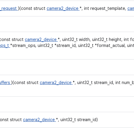
t_request
)(const struct
camera2_device
*, int request_template,
ca
(const struct
camera2_device
*, uint32_t width, uint32_t height, int 
ops_t
*stream_ops, uint32_t *stream_id, uint32_t *format_actual, uin
uffers
)(const struct
camera2_device
*, uint32_t stream_id, int num_
const struct
camera2_device
*, uint32_t stream_id)