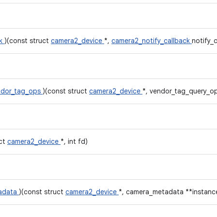
ck
)(const struct
camera2_device
*,
camera2_notify_callback
notify_c
ndor_tag_ops
)(const struct
camera2_device
*, vendor_tag_query_op
uct
camera2_device
*, int fd)
tadata
)(const struct
camera2_device
*, camera_metadata **instan