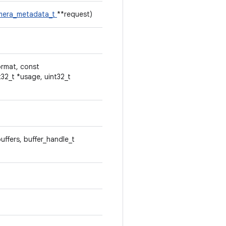
mera_metadata_t
**request)
format, const
t32_t *usage, uint32_t
buffers, buffer_handle_t