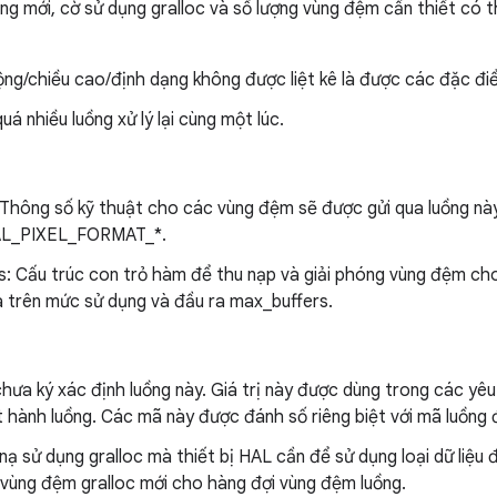
ng mới, cờ sử dụng gralloc và số lượng vùng đệm cần thiết có t
ộng/chiều cao/định dạng không được liệt kê là được các đặc đi
uá nhiều luồng xử lý lại cùng một lúc.
 Thông số kỹ thuật cho các vùng đệm sẽ được gửi qua luồng này
HAL_PIXEL_FORMAT_*.
 Cấu trúc con trỏ hàm để thu nạp và giải phóng vùng đệm cho
a trên mức sử dụng và đầu ra max_buffers.
hưa ký xác định luồng này. Giá trị này được dùng trong các yêu
t hành luồng. Các mã này được đánh số riêng biệt với mã luồng 
 sử dụng gralloc mà thiết bị HAL cần để sử dụng loại dữ liệu đ
vùng đệm gralloc mới cho hàng đợi vùng đệm luồng.