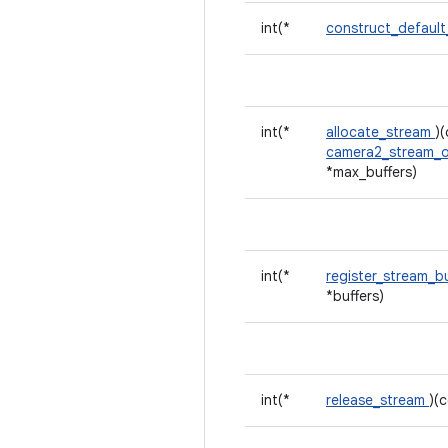
int(*
construct_defaul
int(*
allocate_stream
)
camera2_stream_
*max_buffers)
int(*
register_stream_b
*buffers)
int(*
release_stream
)(