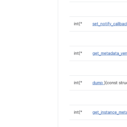
int(*
set_notify_callba
int(*
get_metadata_ve
int(*
dump
)(const str
int(*
get_instance_me