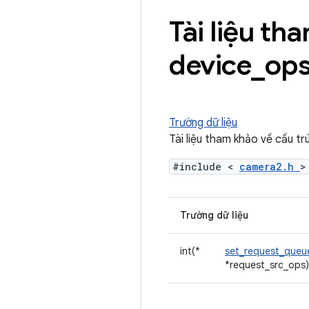
Tài liệu t
device
_
op
Trường dữ liệu
Tài liệu tham khảo về cấu 
#include <
camera2.h
>
Trường dữ liệu
int(*
set_request_queu
*request_src_ops)