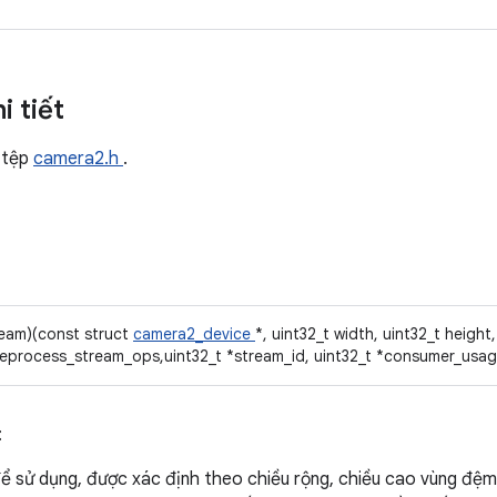
i tiết
 tệp
camera2.h
.
ream)(const struct
camera2_device
*, uint32_t width, uint32_t height
reprocess_stream_ops,uint32_t *stream_id, uint32_t *consumer_usage
:
ể sử dụng, được xác định theo chiều rộng, chiều cao vùng đệm 