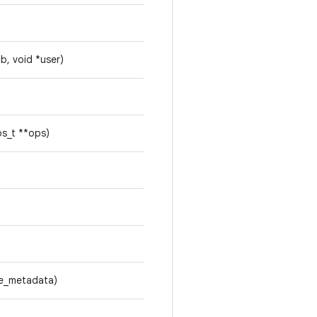
b, void *user)
s_t **ops)
ce_metadata)