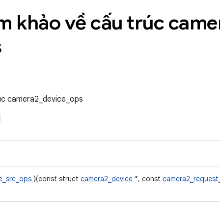
ham khảo về cấu trúc came
s
trúc camera2_device_ops
e_src_ops
)(const struct
camera2_device
*, const
camera2_request