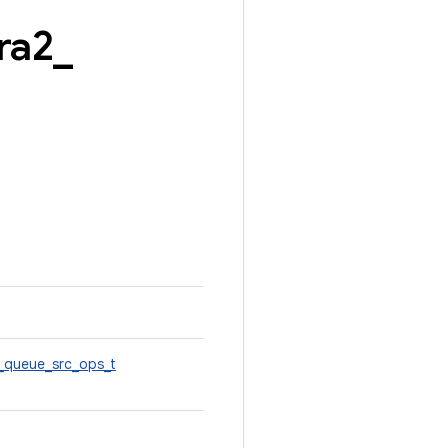
ra2
_
_queue_src_ops_t