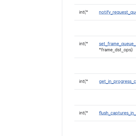
int(*
notify_request_q
int(*
set_frame_queue
*frame_dst_ops)
int(*
get_in_progress_
int(*
flush_captures_in