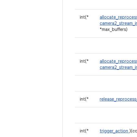
int(*
allocate_reproce
camera2_stream_i
*max_buffers)
int(*
allocate_reproce
camera2_stream_i
int(*
release_reproces
int(*
trigger_action
)(c