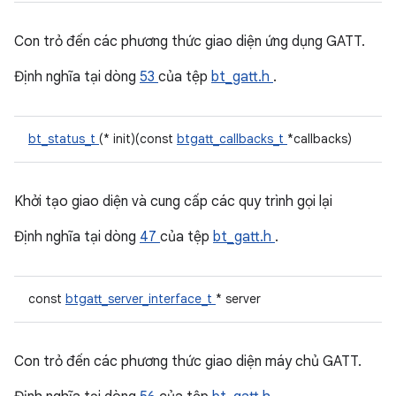
Con trỏ đến các phương thức giao diện ứng dụng GATT.
Định nghĩa tại dòng
53
của tệp
bt_gatt.h
.
bt_status_t
(* init)(const
btgatt_callbacks_t
*callbacks)
Khởi tạo giao diện và cung cấp các quy trình gọi lại
Định nghĩa tại dòng
47
của tệp
bt_gatt.h
.
const
btgatt_server_interface_t
* server
Con trỏ đến các phương thức giao diện máy chủ GATT.