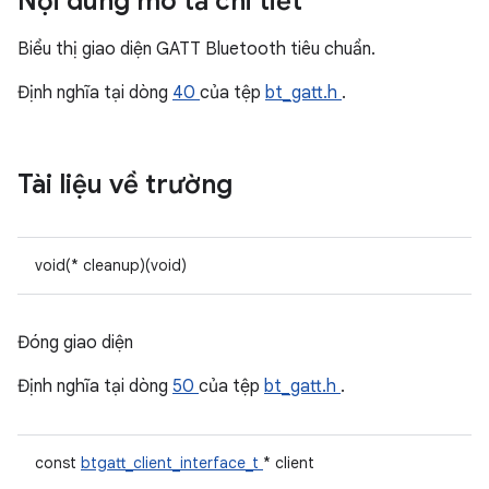
Nội dung mô tả chi tiết
Biểu thị giao diện GATT Bluetooth tiêu chuẩn.
Định nghĩa tại dòng
40
của tệp
bt_gatt.h
.
Tài liệu về trường
void(* cleanup)(void)
Đóng giao diện
Định nghĩa tại dòng
50
của tệp
bt_gatt.h
.
const
btgatt_client_interface_t
* client