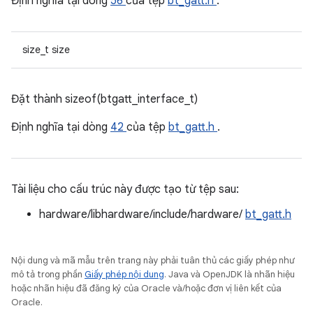
Định nghĩa tại dòng
56
của tệp
bt_gatt.h
.
size_t size
Đặt thành sizeof(btgatt_interface_t)
Định nghĩa tại dòng
42
của tệp
bt_gatt.h
.
Tài liệu cho cấu trúc này được tạo từ tệp sau:
hardware/libhardware/include/hardware/
bt_gatt.h
Nội dung và mã mẫu trên trang này phải tuân thủ các giấy phép như
mô tả trong phần
Giấy phép nội dung
. Java và OpenJDK là nhãn hiệu
hoặc nhãn hiệu đã đăng ký của Oracle và/hoặc đơn vị liên kết của
Oracle.