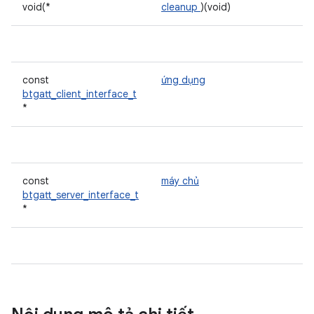
void(*
cleanup
)(void)
const
ứng dụng
btgatt_client_interface_t
*
const
máy chủ
btgatt_server_interface_t
*