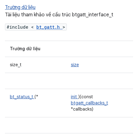
Trường dữ liệu
Tài liệu tham khảo về cấu trúc btgatt_interface_t
#include <
bt_gatt.h
>
Trường dữ liệu
size_t
size
bt_status_t
(*
init
)(const
btgatt_callbacks_t
*callbacks)