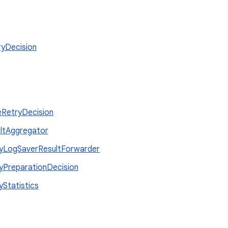
ryDecision
RetryDecision
ltAggregator
yLogSaverResultForwarder
yPreparationDecision
yStatistics