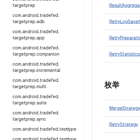
targetprep
ResultAggrega
com
.
android
.
tradefed
.
targetprep
.
adb
RetryLogSaver
com
.
android
.
tradefed
.
targetprep
.
app
RetryPreparati
com
.
android
.
tradefed
.
targetprep
.
companion
RetryStatistics
com
.
android
.
tradefed
.
targetprep
.
incremental
com
.
android
.
tradefed
.
枚举
targetprep
.
multi
com
.
android
.
tradefed
.
targetprep
.
suite
MergeStrateg
com
.
android
.
tradefed
.
targetprep
.
sync
RetryStrategy
com
.
android
.
tradefed
.
testtype
com
.
android
.
tradefed
.
testtype
.