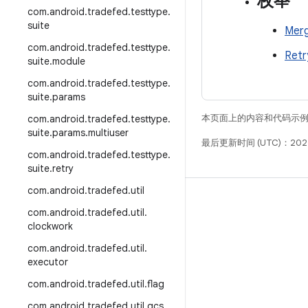
枚举
com
.
android
.
tradefed
.
testtype
.
suite
Merg
com
.
android
.
tradefed
.
testtype
.
Retr
suite
.
module
com
.
android
.
tradefed
.
testtype
.
suite
.
params
本页面上的内容和代码示
com
.
android
.
tradefed
.
testtype
.
suite
.
params
.
multiuser
最后更新时间 (UTC)：202
com
.
android
.
tradefed
.
testtype
.
suite
.
retry
com
.
android
.
tradefed
.
util
构建
com
.
android
.
tradefed
.
util
.
Android 代码库
clockwork
要求
com
.
android
.
tradefed
.
util
.
executor
下载
com
.
android
.
tradefed
.
util
.
flag
预览二进制文件
com
.
android
.
tradefed
.
util
.
gcs