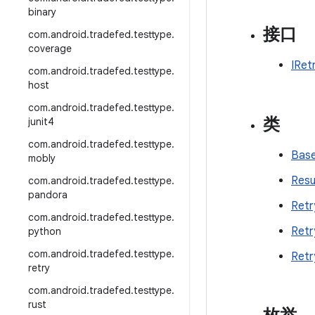
binary
接口
com
.
android
.
tradefed
.
testtype
.
coverage
IRet
com
.
android
.
tradefed
.
testtype
.
host
com
.
android
.
tradefed
.
testtype
.
类
junit4
com
.
android
.
tradefed
.
testtype
.
Base
mobly
Resu
com
.
android
.
tradefed
.
testtype
.
pandora
Retr
com
.
android
.
tradefed
.
testtype
.
Retr
python
com
.
android
.
tradefed
.
testtype
.
Retr
retry
com
.
android
.
tradefed
.
testtype
.
rust