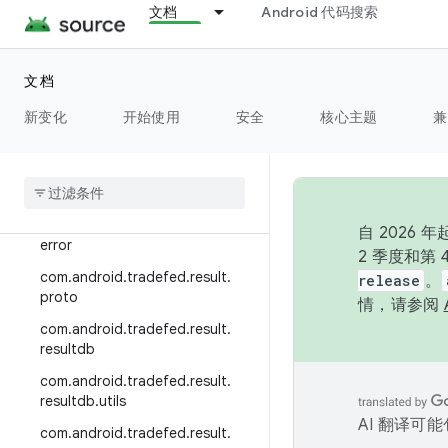
g.collector
文档
Android 代码搜索
com.android.tradefed.postproc
essor
文档
com.android.tradefed.postproc
essor.util
新变化
开始使用
安全
核心主题
兼
com
.
android
.
tradefed
.
result
com
.
android
.
tradefed
.
result
.
ddmlib
com
.
android
.
tradefed
.
result
.
自 202
error
2 季度和第
com
.
android
.
tradefed
.
result
.
release
。
proto
情，请参阅
com
.
android
.
tradefed
.
result
.
resultdb
com
.
android
.
tradefed
.
result
.
resultdb
.
utils
AI 翻译可
com
.
android
.
tradefed
.
result
.