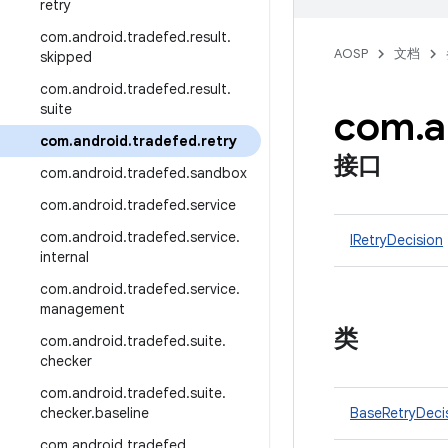
retry
com
.
android
.
tradefed
.
result
.
AOSP
文档
skipped
com
.
android
.
tradefed
.
result
.
suite
com
.
a
com
.
android
.
tradefed
.
retry
接口
com
.
android
.
tradefed
.
sandbox
com
.
android
.
tradefed
.
service
com
.
android
.
tradefed
.
service
.
IRetryDecision
internal
com
.
android
.
tradefed
.
service
.
management
类
com
.
android
.
tradefed
.
suite
.
checker
com
.
android
.
tradefed
.
suite
.
checker
.
baseline
BaseRetryDeci
com
.
android
.
tradefed
.