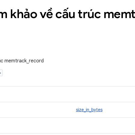
ham khảo về cấu trúc mem
trúc memtrack_record
>
size_in_bytes