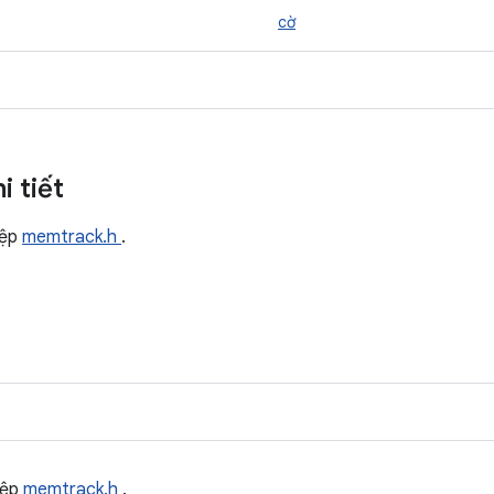
cờ
i tiết
tệp
memtrack.h
.
tệp
memtrack.h
.