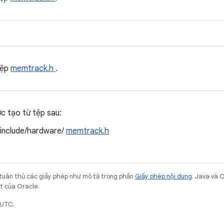
tệp
memtrack.h
.
ợc tạo từ tệp sau:
/include/hardware/
memtrack.h
 tuân thủ các giấy phép như mô tả trong phần
Giấy phép nội dung
. Java và 
ết của Oracle.
 UTC.