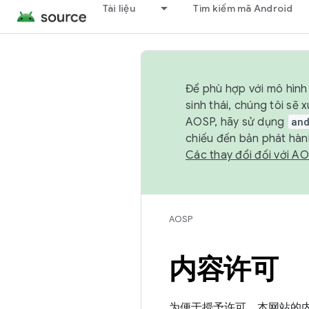
Tài liệu
Tìm kiếm mã Android
Để phù hợp với mô hình 
sinh thái, chúng tôi s
AOSP, hãy sử dụng
an
chiếu đến bản phát hàn
Các thay đổi đối với A
AOSP
内容许可
为便于授予许可，本网站的