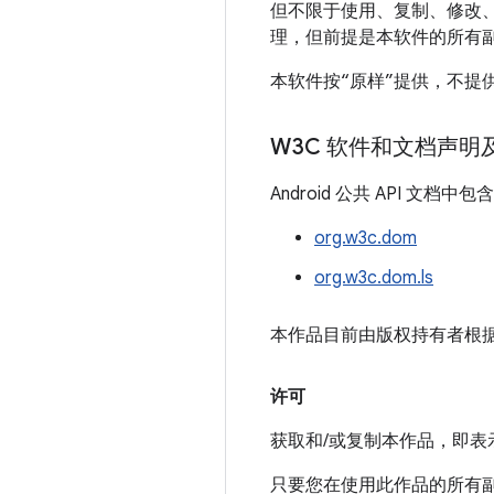
但不限于使用、复制、修改
理，但前提是本软件的所有
本软件按“原样”提供，不
方构成侵权的保证。在任何
造成的以及与使用本软件或
W3C 软件和文档声明
据丢失或利润损失造成的损
Android 公共 API 
除非本声明中另有规定，否
名称，对本软件的销售、使
org.w3c.dom
org.w3c.dom.ls
本作品目前由版权持有者根
许可
获取和/或复制本作品，即
只要您在使用此作品的所有