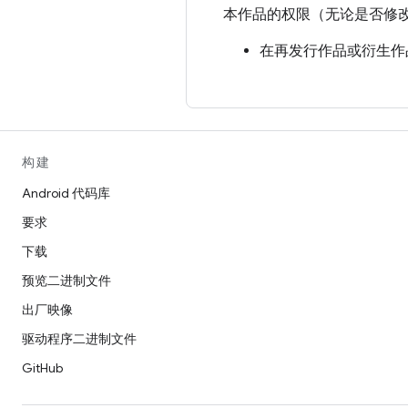
本作品的权限（无论是否修
在再发行作品或衍生作
附上任何现有的知识产
明。
在针对新代码或文档的
URI] 复制的内容或根据 
构建
Beihang）”。
Android 代码库
要求
免责声明
下载
本作品按“原样”提供，且
预览二进制文件
性或使用本软件或文档不会
出厂映像
对于因使用本软件或文档造
驱动程序二进制文件
在未事先征得特定书面许可
GitHub
品包含的版权始终归版权持