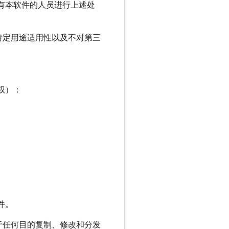
有本软件的人员进行上述处
特定用途适用性以及不对第三
因使用本软件或本软件的性能
或任何因本软件无法使用、数
授权）：
以其他形式使用版权持有者的
件。
于任何目的复制、修改和分发