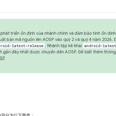
phát triển ổn định của nhánh chính và đảm bảo tính ổn địn
ẽ xuất bản mã nguồn lên AOSP vào quý 2 và quý 4 năm 2026.
droid-latest-release
. Nhánh tệp kê khai
android-lates
h gần đây nhất được chuyển đến AOSP. Để biết thêm thông t
OSP
.
内容分为以下两类：