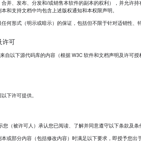
、合并、发布、分发和/或销售本软件的副本的权利），并允许持
副本和支持文档中均包含上述版权通知和本权限声明。
提供任何形式（明示或暗示）的保证，包括但不限于针对适销性、
情况下，无论是在合同诉讼、过失诉讼，还是侵权诉讼中，对于
本软件的性能相关的任何索赔，任何特殊、间接或结果性损害，
及许可
害，本声明中提到的版权持有者均不承担任何责任。
文档中包含来自以下源代码库的内容（根据 W3C 软件和文档声明及许可
则在未事先征得版权持有者书面授权的情况下，不得在广告中或
用或其他活动进行宣传。
据以下许可提供。
表示您（被许可人）承认您已阅读、了解并同意遵守以下条款及条
副本或部分内容（包括修改内容）时满足以下要求，即授予您出