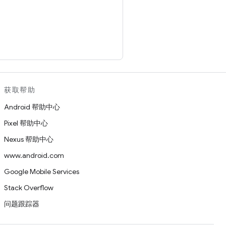
3C 软件和文档的简短声
从 [W3C 文档的名称或
（MIT、ERCIM、Keio、
获取帮助
Android 帮助中心
Pixel 帮助中心
Nexus 帮助中心
对适销性、任何特定用途适用
www.android.com
Google Mobile Services
任何责任。
Stack Overflow
权持有者的名称和商标。本作
问题跟踪器