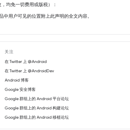
改，均免一切费用或版税）：
品中用户可见的位置附上此声明的全文内容。
权免责声明、声明或条款及条件。如果没有这类内容，则应附上 W
版权声明中注明所做的任何更改或修改，例如“本软件或文档中包含
[W3C 文档的名称或 URI] 得出的内容。版权所有 © [年份] W3C®
关注
在 Twitter 上 @Android
在 Twitter 上 @AndroidDev
Android 博客
版权持有者不提供任何明示或暗示的声明或保证，包括但不限于针
Google 安全博客
对任何第三方专利、版权、商标或其他权利构成侵权的保证。
Google 群组上的 Android 平台论坛
成的任何直接、间接、特殊或结果性损害，版权持有者均不承担
Google 群组上的 Android 构建论坛
的情况下，不得在与本作品相关的广告或公共宣传内容中使用版
Google 群组上的 Android 移植论坛
有者所有。