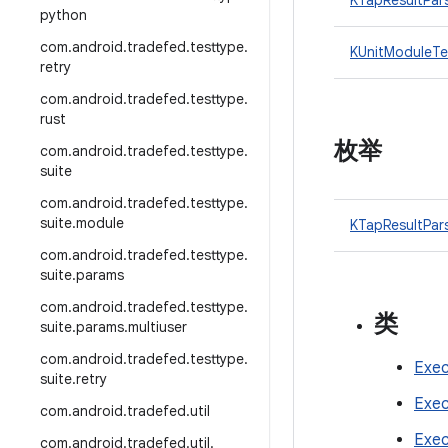
KTapResultPar
python
com
.
android
.
tradefed
.
testtype
.
KUnitModuleTe
retry
com
.
android
.
tradefed
.
testtype
.
rust
枚举
com
.
android
.
tradefed
.
testtype
.
suite
com
.
android
.
tradefed
.
testtype
.
suite
.
module
KTapResultPars
com
.
android
.
tradefed
.
testtype
.
suite
.
params
com
.
android
.
tradefed
.
testtype
.
类
suite
.
params
.
multiuser
com
.
android
.
tradefed
.
testtype
.
Exec
suite
.
retry
Exec
com
.
android
.
tradefed
.
util
Exec
com
.
android
.
tradefed
.
util
.