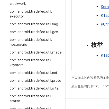
clockwork
Kern
com
.
android
.
tradefed
.
util
.
KTap
executor
com
.
android
.
tradefed
.
util
.
flag
KUni
com
.
android
.
tradefed
.
util
.
gcs
com
.
android
.
tradefed
.
util
.
枚举
hostmetric
com
.
android
.
tradefed
.
util
.
image
KTap
com
.
android
.
tradefed
.
util
.
keystore
com
.
android
.
tradefed
.
util
.
net
本页面上的内容和代码示
com
.
android
.
tradefed
.
util
.
proto
最后更新时间 (UTC)：202
com
.
android
.
tradefed
.
util
.
sl4a
com
.
android
.
tradefed
.
util
.
statsd
构建
com
.
android
.
tradefed
.
util
.