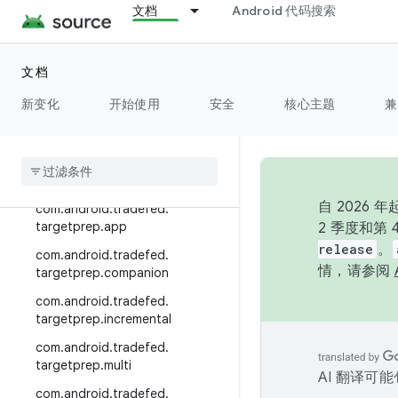
文档
Android 代码搜索
com.android.tradefed.suite.che
cker
com.android.tradefed.suite.che
文档
cker.baseline
新变化
开始使用
安全
核心主题
兼
com
.
android
.
tradefed
.
targetprep
com
.
android
.
tradefed
.
targetprep
.
adb
自 202
com
.
android
.
tradefed
.
targetprep
.
app
2 季度和第
release
。
com
.
android
.
tradefed
.
情，请参阅
targetprep
.
companion
com
.
android
.
tradefed
.
targetprep
.
incremental
com
.
android
.
tradefed
.
targetprep
.
multi
AI 翻译可
com
.
android
.
tradefed
.