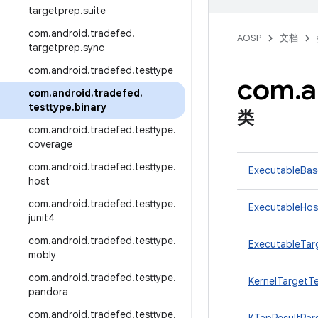
targetprep
.
suite
com
.
android
.
tradefed
.
AOSP
文档
targetprep
.
sync
com
.
android
.
tradefed
.
testtype
com
.
a
com
.
android
.
tradefed
.
testtype
.
binary
类
com
.
android
.
tradefed
.
testtype
.
coverage
com
.
android
.
tradefed
.
testtype
.
ExecutableBas
host
com
.
android
.
tradefed
.
testtype
.
ExecutableHos
junit4
com
.
android
.
tradefed
.
testtype
.
ExecutableTar
mobly
com
.
android
.
tradefed
.
testtype
.
KernelTargetT
pandora
com
.
android
.
tradefed
.
testtype
.