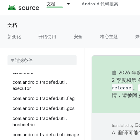
文档
Android 代码搜索
com.android.tradefed.testtype.s
uite.params
com.android.tradefed.testtype.s
文档
uite.params.multiuser
新变化
开始使用
安全
核心主题
兼
com
.
android
.
tradefed
.
testtype
.
suite
.
retry
com
.
android
.
tradefed
.
util
com
.
android
.
tradefed
.
util
.
clockwork
自 202
2 季度和第
com
.
android
.
tradefed
.
util
.
release
。
executor
情，请参阅
com
.
android
.
tradefed
.
util
.
flag
com
.
android
.
tradefed
.
util
.
gcs
com
.
android
.
tradefed
.
util
.
hostmetric
AI 翻译可
com
.
android
.
tradefed
.
util
.
image