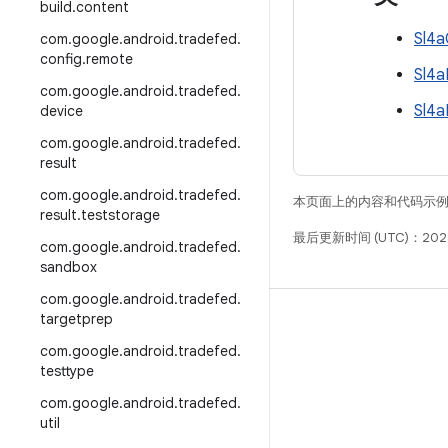
build
.
content
Sl4a
com
.
google
.
android
.
tradefed
.
config
.
remote
Sl4a
com
.
google
.
android
.
tradefed
.
Sl4a
device
com
.
google
.
android
.
tradefed
.
result
com
.
google
.
android
.
tradefed
.
本页面上的内容和代码示
result
.
teststorage
最后更新时间 (UTC)：202
com
.
google
.
android
.
tradefed
.
sandbox
com
.
google
.
android
.
tradefed
.
targetprep
构建
com
.
google
.
android
.
tradefed
.
Android 代码库
testtype
要求
com
.
google
.
android
.
tradefed
.
下载
util