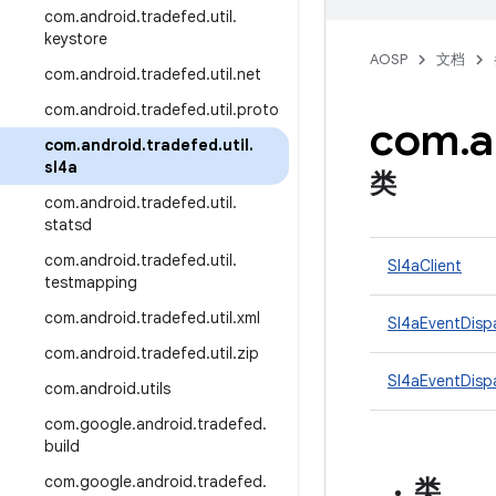
com
.
android
.
tradefed
.
util
.
keystore
AOSP
文档
com
.
android
.
tradefed
.
util
.
net
com
.
android
.
tradefed
.
util
.
proto
com
.
a
com
.
android
.
tradefed
.
util
.
sl4a
类
com
.
android
.
tradefed
.
util
.
statsd
com
.
android
.
tradefed
.
util
.
Sl4aClient
testmapping
com
.
android
.
tradefed
.
util
.
xml
Sl4aEventDisp
com
.
android
.
tradefed
.
util
.
zip
Sl4aEventDisp
com
.
android
.
utils
com
.
google
.
android
.
tradefed
.
build
com
.
google
.
android
.
tradefed
.
类