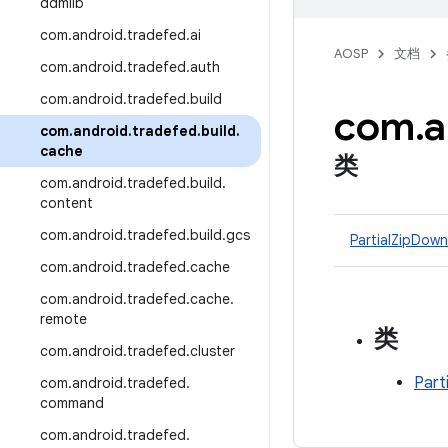
ddmlib
com
.
android
.
tradefed
.
ai
AOSP
文档
com
.
android
.
tradefed
.
auth
com
.
android
.
tradefed
.
build
com
.
a
com
.
android
.
tradefed
.
build
.
cache
类
com
.
android
.
tradefed
.
build
.
content
com
.
android
.
tradefed
.
build
.
gcs
PartialZipDow
com
.
android
.
tradefed
.
cache
com
.
android
.
tradefed
.
cache
.
remote
类
com
.
android
.
tradefed
.
cluster
Part
com
.
android
.
tradefed
.
command
com
.
android
.
tradefed
.