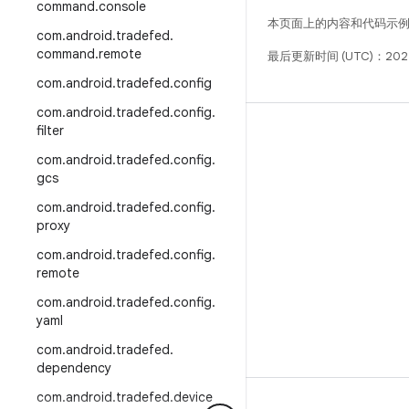
command
.
console
本页面上的内容和代码示
com
.
android
.
tradefed
.
command
.
remote
最后更新时间 (UTC)：202
com
.
android
.
tradefed
.
config
com
.
android
.
tradefed
.
config
.
filter
构建
com
.
android
.
tradefed
.
config
.
Android 代码库
gcs
要求
com
.
android
.
tradefed
.
config
.
下载
proxy
预览二进制文件
com
.
android
.
tradefed
.
config
.
remote
出厂映像
com
.
android
.
tradefed
.
config
.
驱动程序二进制文件
yaml
GitHub
com
.
android
.
tradefed
.
dependency
com
.
android
.
tradefed
.
device