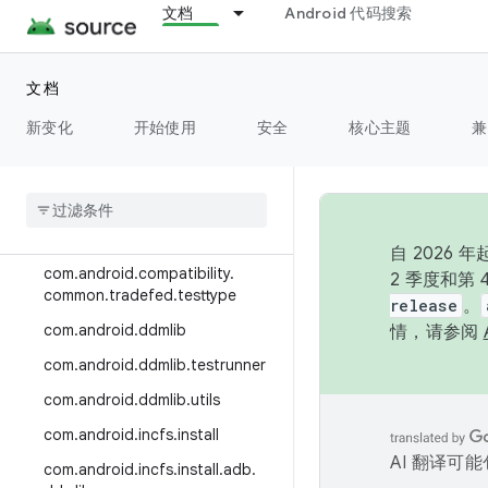
文档
Android 代码搜索
HIDL
文档
HAL
新变化
开始使用
安全
核心主题
兼
Trade Federation
Class Index
Package Index
自 202
com
.
android
.
compatibility
.
2 季度和第
common
.
tradefed
.
testtype
release
。
com
.
android
.
ddmlib
情，请参阅
com
.
android
.
ddmlib
.
testrunner
com
.
android
.
ddmlib
.
utils
com
.
android
.
incfs
.
install
AI 翻译可
com
.
android
.
incfs
.
install
.
adb
.