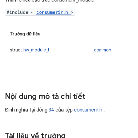
Tham chiếu cấu trúc consumerir_module
#include <
consumerir.h
>
Trường dữ liệu
struct
hw_module_t
common
Nội dung mô tả chi tiết
Định nghĩa tại dòng
34
của tệp
consumerir.h
.
Tài liệu về trường