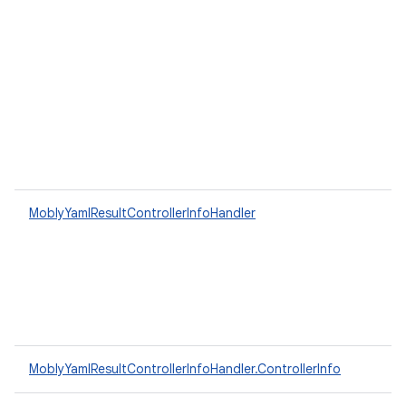
MoblyYamlResultControllerInfoHandler
MoblyYamlResultControllerInfoHandler.ControllerInfo