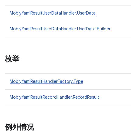
MoblyYamlResultUserDataHandler.UserData
MoblyYamlResultUserDataHandler.UserData.Builder
枚举
MoblyYamlResultHandlerFactory.Type
MoblyYamlResultRecordHandler.RecordResult
例外情况