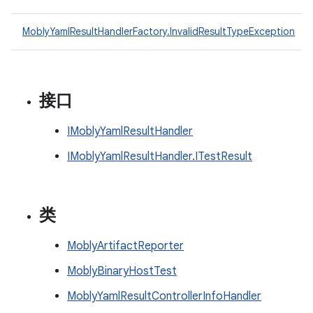
MoblyYamlResultHandlerFactory.InvalidResultTypeException
接口
IMoblyYamlResultHandler
IMoblyYamlResultHandler.ITestResult
类
MoblyArtifactReporter
MoblyBinaryHostTest
MoblyYamlResultControllerInfoHandler