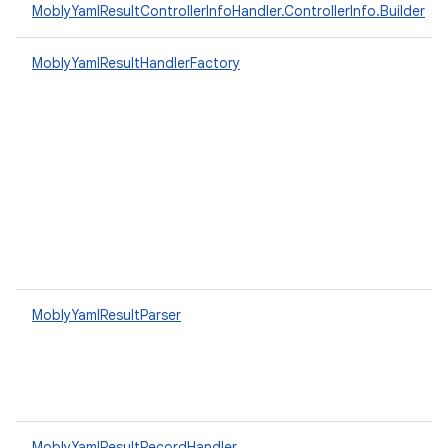
MoblyYamlResultControllerInfoHandler.ControllerInfo.Builder
MoblyYamlResultHandlerFactory
MoblyYamlResultParser
MoblyYamlResultRecordHandler