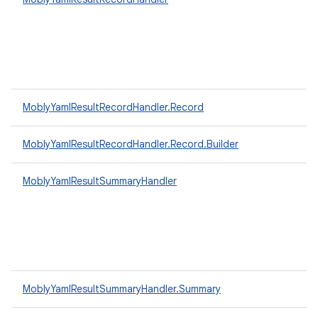
MoblyYamlResultRecordHandler.Record
MoblyYamlResultRecordHandler.Record.Builder
MoblyYamlResultSummaryHandler
MoblyYamlResultSummaryHandler.Summary