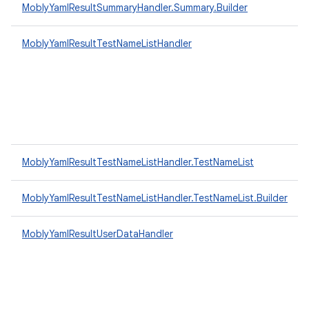
MoblyYamlResultSummaryHandler.Summary.Builder
MoblyYamlResultTestNameListHandler
MoblyYamlResultTestNameListHandler.TestNameList
MoblyYamlResultTestNameListHandler.TestNameList.Builder
MoblyYamlResultUserDataHandler