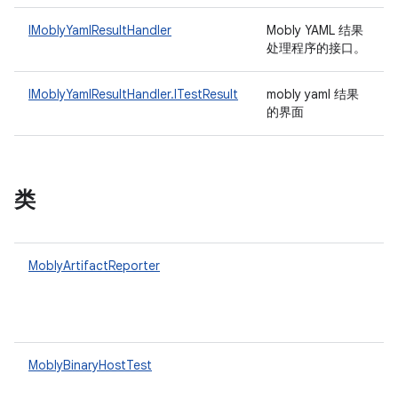
IMoblyYamlResultHandler
Mobly YAML 结果
处理程序的接口。
IMoblyYamlResultHandler.ITestResult
mobly yaml 结果
的界面
类
MoblyArtifactReporter
MoblyBinaryHostTest