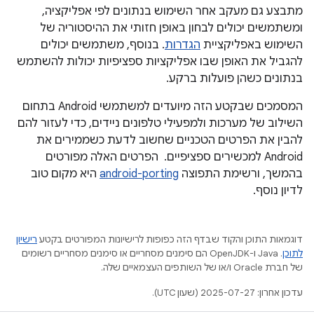
מתבצע גם מעקב אחר השימוש בנתונים לפי אפליקציה,
ומשתמשים יכולים לבחון באופן חזותי את ההיסטוריה של
השימוש באפליקציית
הגדרות
. בנוסף, משתמשים יכולים
להגביל את האופן שבו אפליקציות ספציפיות יכולות להשתמש
בנתונים כשהן פועלות ברקע.
המסמכים שבקטע הזה מיועדים למשתמשי Android בתחום
השילוב של מערכות ולמפעילי טלפונים ניידים, כדי לעזור להם
להבין את הפרטים הטכניים שחשוב לדעת כשממירים את
Android למכשירים ספציפיים. הפרטים האלה מפורטים
בהמשך, ורשימת התפוצה
android-porting
היא מקום טוב
לדיון נוסף.
דוגמאות התוכן והקוד שבדף הזה כפופות לרישיונות המפורטים בקטע
רישיון
לתוכן
.‏ Java ו-OpenJDK הם סימנים מסחריים או סימנים מסחריים רשומים
של חברת Oracle ו/או של השותפים העצמאיים שלה.
עדכון אחרון: 2025-07-27 (שעון UTC).