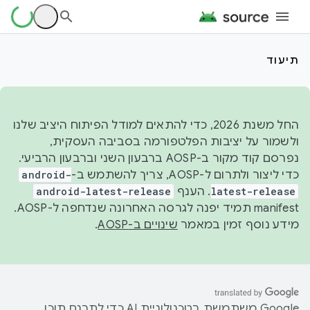
תיעוד
החל משנת 2026, כדי להתאים למודל הפיתוח היציב שלנו
ולשמור על יציבות הפלטפורמה בסביבה העסקית,
נפרסם קוד מקור ב-AOSP ברבעון השני וברבעון הרביעי.
כדי ליצור ולתרום ל-AOSP, צריך להשתמש ב-
android-
latest-release
. הענף
android-latest-release
manifest תמיד יפנה לגרסה האחרונה שנדחפה ל-AOSP.
מידע נוסף זמין במאמר
שינויים ב-AOSP
.
‫Google משתמשת בטכנולוגיית AI כדי לתרגם תוכן