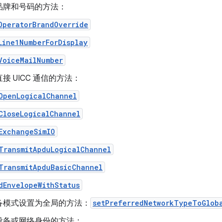
品牌和号码的方法：
OperatorBrandOverride
Line1NumberForDisplay
VoiceMailNumber
接 UICC 通信的方法：
OpenLogicalChannel
CloseLogicalChannel
ExchangeSimIO
TransmitApduLogicalChannel
TransmitApduBasicChannel
dEnvelopeWithStatus
备模式设置为全局的方法：
setPreferredNetworkTypeToGlob
设备或网络身份的方法：