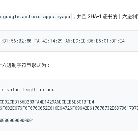
m.google.android.apps.myapp
，并且 SHA-1 证书的十六
的十六进制字符串形式为：
is value length in hex

CD92CBB156B280FA4E1429A6ECEEB6E5C1BFE4

6F6D2E676F6F676C652E616E64726F69642E617070732E6D79617070