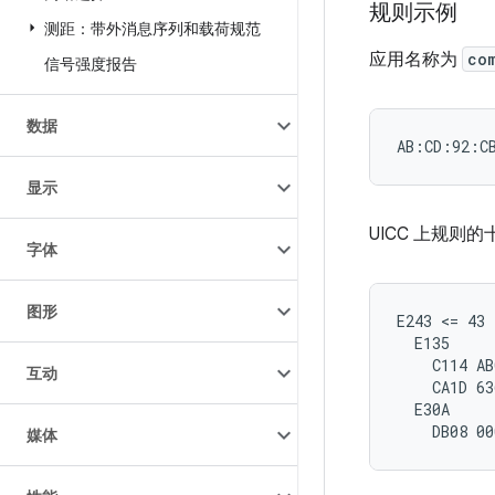
规则示例
测距：带外消息序列和载荷规范
应用名称为
co
信号强度报告
数据
显示
UICC 上规则
字体
图形
E243 <= 43 
  E135

    C114 AB
互动
    CA1D 63
  E30A

媒体