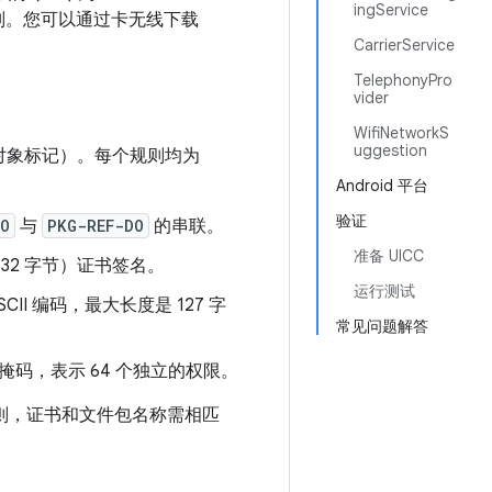
ingService
则。您可以通过卡无线下载
CarrierService
TelephonyPro
vider
WifiNetworkS
uggestion
对象标记）。每个规则均为
Android 平台
验证
DO
与
PKG-REF-DO
的串联。
准备 UICC
56（32 字节）证书签名。
运行测试
II 编码，最大长度是 127 字
常见问题解答
位掩码，表示 64 个独立的权限。
则，证书和文件包名称需相匹