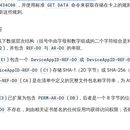
434C00
，并使用标准
GET DATA
命令来获取存储在卡上的规
来更新这些规则。
构
使用以下数据层次结构（括号中由字母和数字组成的二个字符组合是
2
)，并包含
REF-DO
与
AR-DO
的串联。
E1
) 包含一个
DeviceAppID-REF-DO
或
DeviceAppID-REF-
iceAppID-REF-DO
(
C1
) 存储 SHA-1（20 字节）或 SHA-2
-REF-DO
(
CA
) 是在清单中定义的完整文件包名称字符串，为 ASC
E3
) 已扩展为包含
PERM-AR-DO
(
DB
)，后者是一个 8 字节的
DO
不存在，则由相关证书签名的任何应用均获得访问权限；否