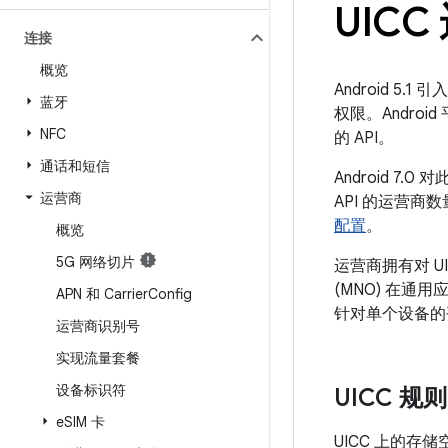
UIC
连接
概览
Android 5
蓝牙
权限。Andro
NFC
的 API。
通话和短信
Android 
运营商
API 的运营商
配置
。
概览
5G 网络切片
运营商拥有对 
(MNO) 在通
APN 和 Carrier
Config
针对单个设备的
运营商识别号
实现流量套餐
设备标识符
UICC 规则
e
SIM 卡
UICC 上的存