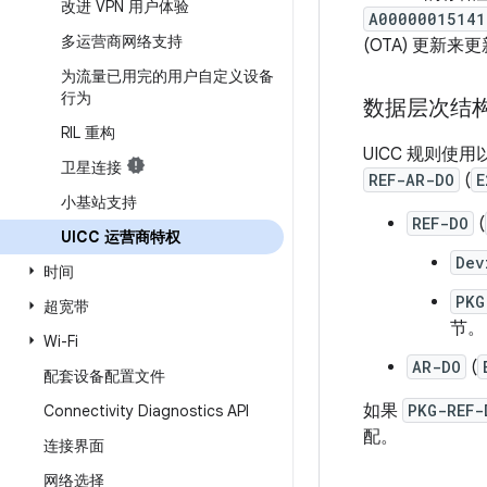
改进 VPN 用户体验
A00000015141
多运营商网络支持
(OTA) 更新
为流量已用完的用户自定义设备
行为
数据层次结
RIL 重构
UICC 规则
卫星连接
REF-AR-DO
(
E
小基站支持
REF-DO
(
UICC 运营商特权
Dev
时间
PKG
超宽带
节。
Wi-Fi
AR-DO
(
配套设备配置文件
如果
PKG-REF-
Connectivity Diagnostics API
配。
连接界面
网络选择