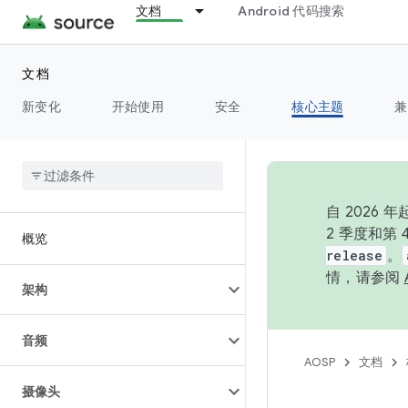
文档
Android 代码搜索
文档
新变化
开始使用
安全
核心主题
兼
自 202
2 季度和第
概览
release
。
情，请参阅
架构
音频
AOSP
文档
摄像头