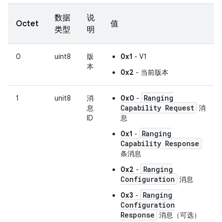
数据
说
Octet
值
类型
明
0
uint8
版
0x1
- V1
本
0x2
- 当前版本
Ranging
1
unit8
消
0x0
-
Capability Request
息
消
ID
息
Ranging
0x1
-
Capability Response
条消息
Ranging
0x2
-
Configuration
消息
Ranging
0x3
-
Configuration
Response
消息（可选）