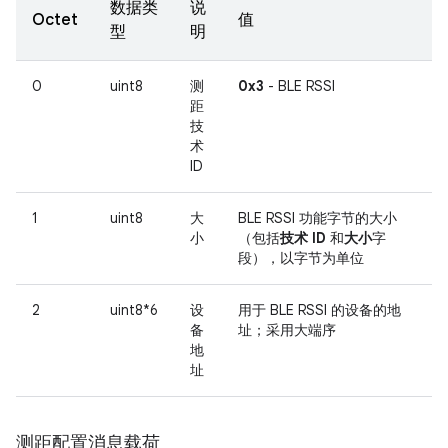
数据类
说
Octet
值
型
明
0
uint8
测
0x3
- BLE RSSI
距
技
术
ID
1
uint8
大
BLE RSSI 功能字节的大小
小
（包括
技术 ID
和
大小
字
段），以字节为单位
2
uint8*6
设
用于 BLE RSSI 的设备的地
备
址；采用大端序
地
址
测距配置消息载荷