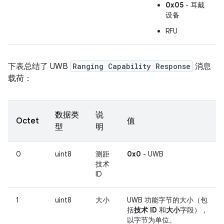
0x05
- 耳戴
设备
RFU
下表总结了 UWB
Ranging Capability Response
消息
载荷：
数据类
说
Octet
值
型
明
0
uint8
测距
0x0
- UWB
技术
ID
1
uint8
大小
UWB 功能字节的大小（包
括
技术 ID
和
大小
字段），
以字节为单位。