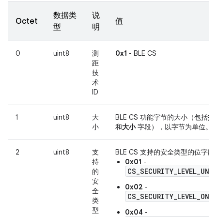
数据类
说
Octet
值
型
明
0
uint8
测
0x1
- BLE CS
距
技
术
ID
1
uint8
大
BLE CS 功能字节的大小（包括
技术
小
和
大小
字段），以字节为单位。
2
uint8
支
BLE CS 支持的安全类型的位字段
持
0x01
-
CS_SECURITY_LEVEL_UNK
的
安
0x02
-
全
CS_SECURITY_LEVEL_ONE
类
型
0x04
-