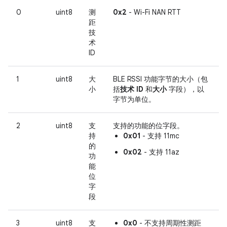
0
uint8
测
0x2
- Wi-Fi NAN RTT
距
技
术
ID
1
uint8
大
BLE RSSI 功能字节的大小（包
小
括
技术 ID
和
大小
字段），以
字节为单位。
2
uint8
支
支持的功能的位字段。
持
0x01
- 支持 11mc
的
0x02
- 支持 11az
功
能
位
字
段
3
uint8
支
0x0
- 不支持周期性测距