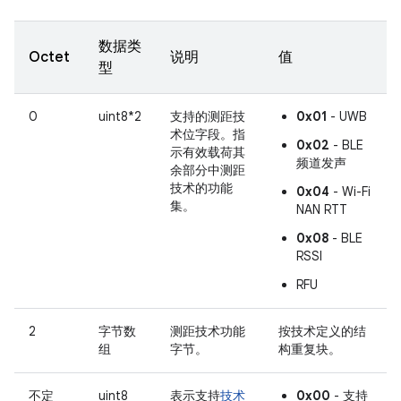
数据类
Octet
说明
值
型
0
uint8*2
支持的测距技
0x01
- UWB
术位字段。指
0x02
- BLE
示有效载荷其
频道发声
余部分中测距
技术的功能
0x04
- Wi-Fi
集。
NAN RTT
0x08
- BLE
RSSI
RFU
2
字节数
测距技术功能
按技术定义的结
组
字节。
构重复块。
不定
uint8
表示支持
技术
0x00
- 支持