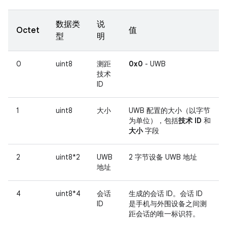
数据类
说
Octet
值
型
明
0
uint8
测距
0x0
- UWB
技术
ID
1
uint8
大小
UWB 配置的大小（以字节
为单位），包括
技术 ID
和
大小
字段
2
uint8*2
UWB
2 字节设备 UWB 地址
地址
4
uint8*4
会话
生成的会话 ID。会话 ID
ID
是手机与外围设备之间测
距会话的唯一标识符。