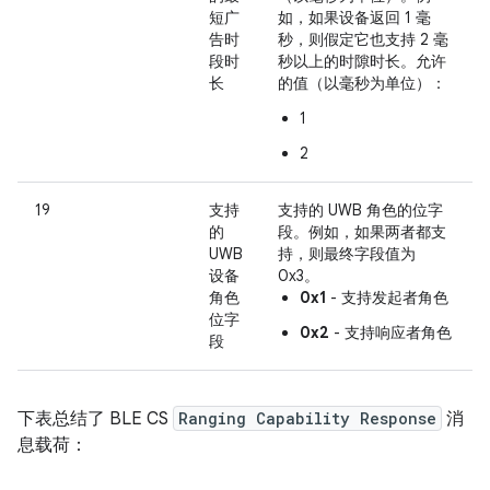
短广
如，如果设备返回 1 毫
告时
秒，则假定它也支持 2 毫
段时
秒以上的时隙时长。允许
长
的值（以毫秒为单位）：
1
2
19
支持
支持的 UWB 角色的位字
的
段。例如，如果两者都支
UWB
持，则最终字段值为
设备
0x3。
角色
0x1
- 支持发起者角色
位字
0x2
- 支持响应者角色
段
下表总结了 BLE CS
Ranging Capability Response
消
息载荷：