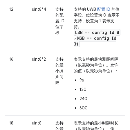
12
uint8*4
支持
支持的 UWB
配置 ID
的位
的配
字段。位设置为 0 表示不
置 ID
支持，设置为 1 表示支
位字
持。
LSB == config Id 0
段
MSB == config Id
>
31
16
uint8*2
支持
表示支持的最快测距间隔
的最
（以毫秒为单位）。允许
小测
的值（以毫秒为单位）：
距间
96
隔
120
240
600
18
uint8
支持
表示支持的最小时隙时长
的最
（以毫秒为单位）。例