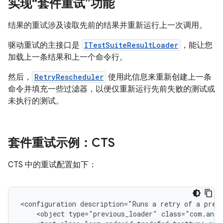
实现“套件重试”功能
结果的重试涉及读取先前的结果并重新运行上一次调用。
驱动重试的主接口是
ITestSuiteResultLoader
，能让您
加载上一条结果和上一个命令行。
然后，
RetryRescheduler
使用此信息来重新创建上一条
命令并填充一些过滤器，以便仅重新运行先前失败的测试或
未执行的测试。
套件重试示例：CTS
CTS 中的重试配置如下：
<configuration
description="Runs
a
retry
of
a
prev
<object
type="previous_loader"
class="com.andr