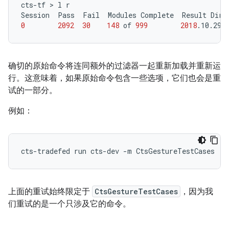
cts-tf
 > 
l
r

Session
Pass
Fail
Modules
Complete
Result
Dire
0
2092
30
148
of
999
2018
.10.29_
确切的原始命令将连同额外的过滤器一起重新加载并重新运
行。这意味着，如果原始命令包含一些选项，它们也会是重
试的一部分。
例如：
cts-tradefed
run
cts-dev
-m
上面的重试始终限定于
CtsGestureTestCases
，因为我
们重试的是一个只涉及它的命令。