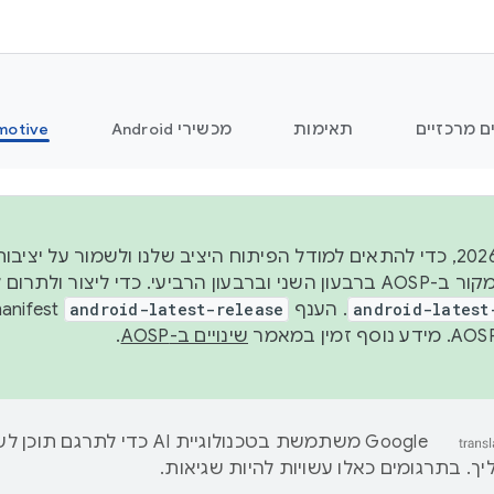
ם מרכזיים
תאימות
מכשירי Android
motive
החל משנת 2026, כדי להתאים למודל הפיתוח היציב שלנו ולשמור ע
android-latest
. הענף
android-latest-release
שינויים ב-AOSP
.
‫Google משתמשת בטכנולוגיית AI כדי לתרגם ת
ך. בתרגומים כאלו עשויות להיות שגיאות.