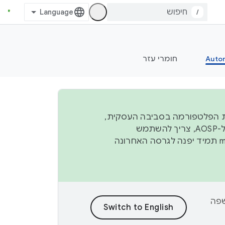
/
Auto
חומרי עזר
ל יציבות הפלטפורמה בסביבה העסקית,
נפרסם קוד מקור ב-AOSP ברבעון השני וברבעון הרביעי. כדי ליצור ולתרום ל-AOSP, צריך להשתמש
manifest תמיד יפנה לגרסה האחרונה
וכן לשפה