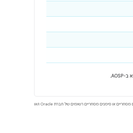
.‏ Java ו-OpenJDK הם סימנים מסחריים או סימנים מסחריים רשומים של חברת Oracle ו/או