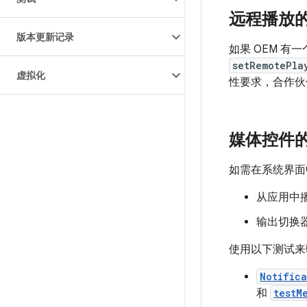
远程播放
版本更新记录
如果 OEM 
setRemotePla
虚拟化
性要求，合作伙
媒体控件
如需在系统界面
从应用中
输出切换
使用以下测试来验
Notific
和
testM