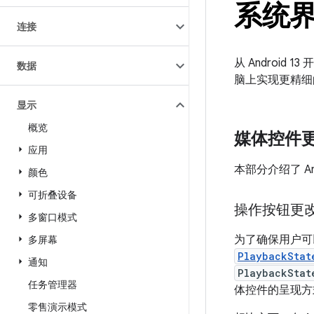
系统
连接
从 Androi
数据
脑上实现更精细
显示
概览
媒体控件
应用
本部分介绍了 A
颜色
可折叠设备
操作按钮更
多窗口模式
为了确保用户可以
多屏幕
PlaybackStat
通知
PlaybackStat
任务管理器
体控件的呈现方
零售演示模式