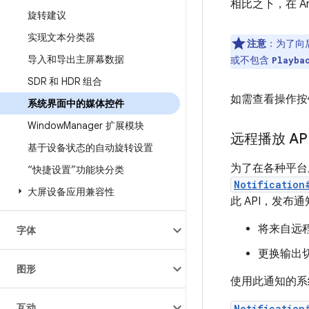
相比之下，在 A
旋转建议
实现文本分类器
注意
：
为了向
导入和导出主屏幕数据
或不包含
Playba
SDR 和 HDR 组合
如需查看操作按
系统界面中的媒体控件
Window
Manager 扩展模块
远程播放 AP
基于设备状态的自动旋转设置
为了在各种平台上
“快捷设置”功能块分类
Notification
大屏设备应用兼容性
此 API，发
将来自远
字体
更换输出
图形
使用此通知的系
互动
Notification