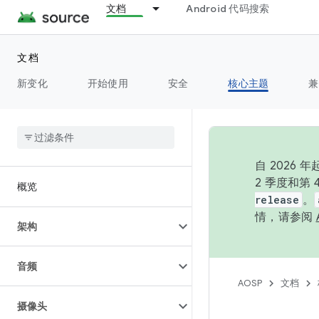
文档
Android 代码搜索
文档
新变化
开始使用
安全
核心主题
兼
自 202
2 季度和第
概览
release
。
情，请参阅
架构
音频
AOSP
文档
摄像头