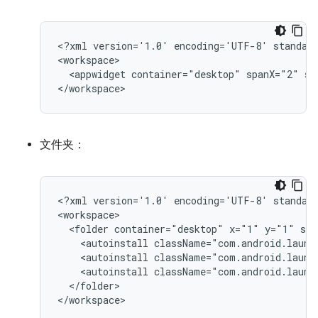
<?xml
version='1.0'
encoding='UTF-8'
standal
<appwidget
container="desktop"
spanX="2"
sp
文件夹：
<?xml
version='1.0'
encoding='UTF-8'
standal
<folder
container="desktop"
x="1"
y="1"
scr
<autoinstall
className="com.android.launc
<autoinstall
className="com.android.launc
<autoinstall
className="com.android.launc
</folder>
