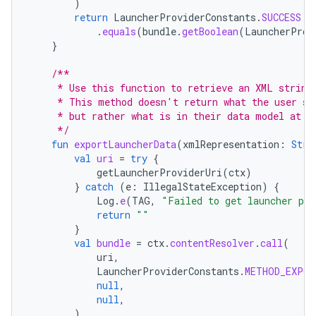
)
return
LauncherProviderConstants
.
SUCCESS
.
equals
(
bundle
.
getBoolean
(
LauncherProv
}
/**
     * Use this function to retrieve an XML string
     * This method doesn't return what the user se
     * but rather what is in their data model at t
     */
fun
exportLauncherData
(
xmlRepresentation
:
Stri
val
uri
=
try
{
getLauncherProviderUri
(
ctx
)
}
catch
(
e
:
IllegalStateException
)
{
Log
.
e
(
TAG
,
"Failed to get launcher pro
return
""
}
val
bundle
=
ctx
.
contentResolver
.
call
(
uri
,
LauncherProviderConstants
.
METHOD_EXPOR
null
,
null
,
)