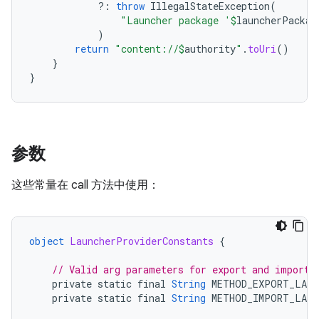
?:
throw
IllegalStateException
(
"Launcher package '
$
launcherPackag
)
return
"content://
$
authority
"
.
toUri
()
}
}
参数
这些常量在 call 方法中使用：
object
LauncherProviderConstants
{
// Valid arg parameters for export and import 
private
static
final
String
METHOD_EXPORT_LAY
private
static
final
String
METHOD_IMPORT_LAY