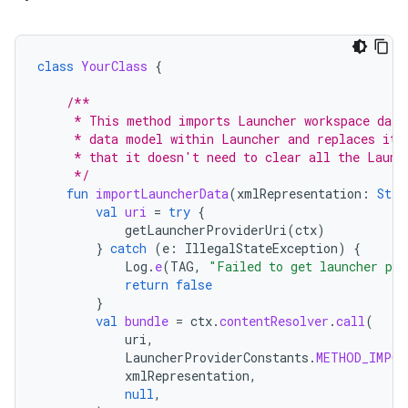
class
YourClass
{
/**
     * This method imports Launcher workspace data
     * data model within Launcher and replaces it 
     * that it doesn't need to clear all the Launc
     */
fun
importLauncherData
(
xmlRepresentation
:
Stri
val
uri
=
try
{
getLauncherProviderUri
(
ctx
)
}
catch
(
e
:
IllegalStateException
)
{
Log
.
e
(
TAG
,
"Failed to get launcher pro
return
false
}
val
bundle
=
ctx
.
contentResolver
.
call
(
uri
,
LauncherProviderConstants
.
METHOD_IMPOR
xmlRepresentation
,
null
,