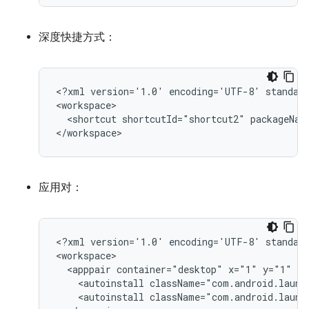
深度快捷方式：
<?xml
version='1.0'
encoding='UTF-8'
standal
<shortcut
shortcutId="shortcut2"
packageNam
应用对：
<?xml
version='1.0'
encoding='UTF-8'
standal
<apppair
container="desktop"
x="1"
y="1"
sc
<autoinstall
className="com.android.launc
<autoinstall
className="com.android.launc