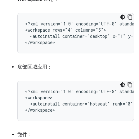
<?xml
version='1.0'
encoding='UTF-8'
standal
<workspace
rows="4"
<autoinstall
container="desktop"
x="1"
y="1
底部区域应用：
<?xml
version='1.0'
encoding='UTF-8'
standal
<autoinstall
container="hotseat"
rank="0"
c
微件：