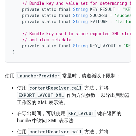
// Bundle key and value set for determining if
private
static
final
String
KEY_RESULT
=
"KEY_
private
static
final
String
SUCCESS
=
"success
private
static
final
String
FAILURE
=
"failure
// Bundle key used to store exported XML-strin
// and item metadata
private
static
final
String
KEY_LAYOUT
=
"KEY
}
使用
LauncherProvider
常量时，请遵循以下限制：
使用
contentResolver.call
方法，并将
EXPORT_LAYOUT_XML
作为方法参数，以导出启动器
工作区的 XML 表示法。
在导出期间，可以使用
KEY_LAYOUT
键在返回的
bundle 中访问 XML 表示法。
使用
contentResolver.call
方法，并将