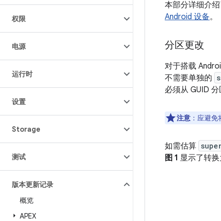
本部分详细介绍了
Android 设备
。
权限
分区更改
电源
对于搭载 Andr
运行时
不需要单独的
s
必须从 GUID
设置
注意
：应避免
Storage
如需估算
supe
测试
图 1
显示了转换
版本更新记录
概览
APEX