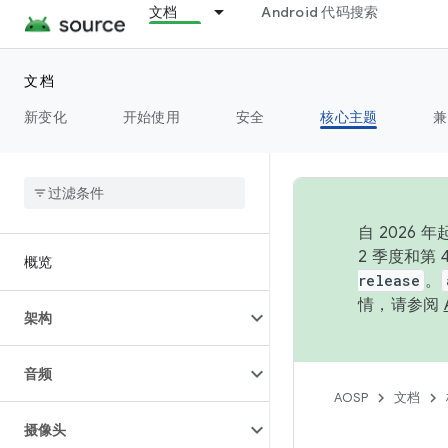
文档
Android 代码搜索
文档
新变化
开始使用
安全
核心主题
兼
自 202
2 季度和第
概览
release
。
情，请参阅
架构
音频
AOSP
文档
摄像头