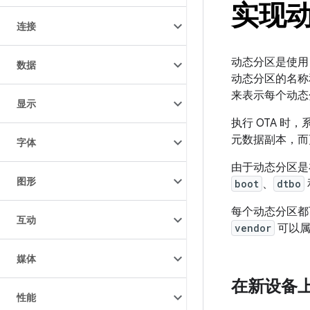
实现
连接
动态分区是使用 Lin
数据
动态分区的名称
来表示每个动态
显示
执行 OTA 时
元数据副本，而
字体
由于动态分区是
图形
boot
、
dtbo
每个动态分区都
互动
vendor
可以属
媒体
在新设备
性能