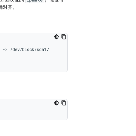
分区映像的
）假设每
确对齐。