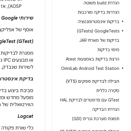
הגדרת build פשוטה
AOSP), אז היא צריכה להיות בדיקת פלטפורמה.
הגדרות בדיקה מורכבות
שירותי Google לנייד (GMS)
בדיקות אינסטרומנטציה
אוסף של אפליקציות וממשקי API של Google
Tests‏ (GTests)
Google
בדיקות של מארחי JAR
leTest (GTest)
מיפוי בדיקות
הרצת בדיקות באמצעות Atest
לשירות שנבדק. ‫CTS מכיל את מסגרת GTest.
Omni
Lab Android Test Station
בדיקת אינסטרו
חבילה לבדיקת ספקים (VTS)
סביבת ביצוע בדי
סקירה כללית
מופעל מחדש ומא
GTest עם פרמטרים לבדיקת HAL
הווירטואלית של תהליך האפלי
הגדרת הבדיקה
Logcat
תמונת מערכת גנרית (GSI)
כלי שורת פקודה 