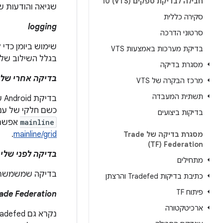
חבילה לבדיקת ספקים (VTS) 10
שגיאה והודעות 
סקירה כללית
logging
סרטוני הדרכה
בדיקת מערכות באמצעות VTS
בגלל השילוב של סט
מסגרת בדיקה
בדיקה אחרי של
מרכז הבקרה של VTS
תשתית המעבדה
בדיקת Android שמתבצעת כשמבצעים קומיט לתיקון חדש בענף ליבת משותף. אם מזינים
כשם חלקי של ענף
בדיקות ביצועים
mainline
אפשר 
.
mainline/grid
מסגרת בדיקה של Trade
Federation‏ (TF)
בדיקה לפני שלי
מתחילים
בדיקה שמשמשת ל
כתיבת בדיקות Tradefed והרצתן
פיתוח TF
ade Federation
ארכיטקטורה