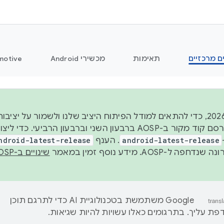
ם מרכזיים
תאימות
מכשירי Android
motive
החל משנת 2026, כדי להתאים למודל הפיתוח היציב שלנו ולשמור על
android-latest-release
. הענף
ndroid-latest-release
ל-AOSP. מידע נוסף זמין במאמר
שינויים ב-AOSP
‫Google משתמשת בטכנולוגיית AI כדי לתרגם תוכן
ת עליך. בתרגומים כאלו עשויות להיות שגיאות.