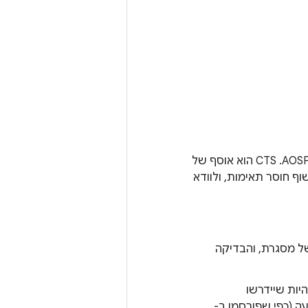
חבילת בדיקות חינמית באיכות מסחרית, שזמינה להורדה כקובץ בינארי או כמקור ב-AOSP. ‫CTS הוא אוסף של
תלב בתהליך העבודה היומיומי שלכם. מטרת CTS היא לחשוף חוסר תאימות, ולוודא
ה מאמתת את התקינות של פונקציות או התנהגויות של ממשקי API של מסגרת, והבדיקה
יות שיידרשו
ה (כפי שפורסמו ב-