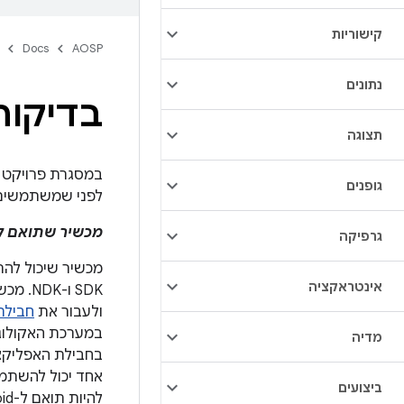
קישוריות
Docs
AOSP
נתונים
בדיקות ב
תצוגה
גופנים
לפני שמשתמשים 
מכשיר שתואם ל-droid
גרפיקה
אינטראקציה
SDK ו-NDK. מכשירים שתואמים ל-Android צריכים לעמוד בדרישות של
ולעבור את
חבילת 
מדיה
בחבילת האפליקציות 
ביצועים
להיות תואם ל-Android.