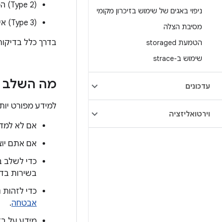
‫(Type 2) הפעלה של שירותי מערכת Android באמצעות binder גולמי או שרתי proxy של IPC באופן ישיר.
ניפוי באגים של שימוש בזיכרון מקומי
‫(Type 3) אינטראקציה ישירה עם HAL באמצעות ממשקי API ברמה נמוכה או ממשקי IPC.
מסיבת הצלה
בדרך כלל בדיקות מסוג 1 ו-2 הן בדיקות מכשור, ובדיקות מסו
הטמעת storaged
שימוש ב-strace
מה השלב 
עדכונים
למידע מפורט יות
וירטואליזציה
אם לא למדתם על ארכ
אם אתם יוצרים מכ
בשירות בדי
כדי לזהות 
אבטחה
.
מידע על בדיקת ההטמעות 