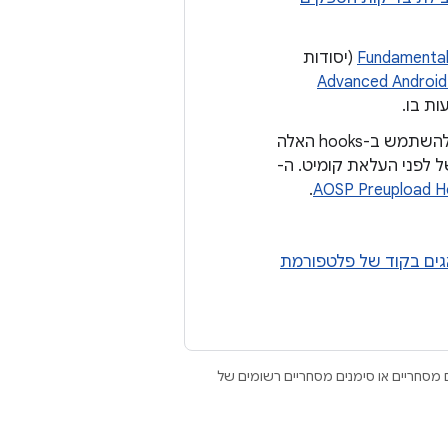
Fundamental
(יסודות
Advanced Android i
ת בו.
מידע על בדיקות בסיסיות לפני שליחה שזמינות לכם דרך repo hooks. אפשר להשתמש ב-hooks האלה
ל לפני העלאת קומיט. ה-
.
AOSP Preupload H
אגים בקוד של פלטפורמת
Open הם סימנים מסחריים או סימנים מסחריים רשומים של