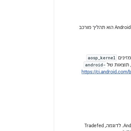
שימוש ביומן כדי לעקוב אחרי אירועים במערכת המחשב, כמו שגיאות. רישום ביומן ב-Android הוא תהליך מורכב
aosp_kernel
 תוצאות של
android-
https://ci.android.com
נקרא גם Tradefed, מסגרת לבדיקות רציפות שנועדה להרצת בדיקות במכשירי Android. לדוגמה, Tradefed