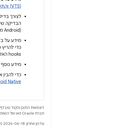
(VTS) והתשתית
לצורך בדיק
הבדיקה של אפליקצי
(‫Android מתקדם ב-Kotlin 05.1: יסודות הבדיקה) באמצעות
כדי להריץ 
hooks האלה מושבתים כברירת מחדל. מידע נוסף מפורט במאמר בנושא
מידע נוסף 
כדי להבין איך לנפות ב
oid Native
דוגמאות התוכן והקוד שבדף 
חברת Oracle ו/או של השותפים העצמאיים שלה.
עדכון אחרון: 2026-06-18 (שעון UTC).