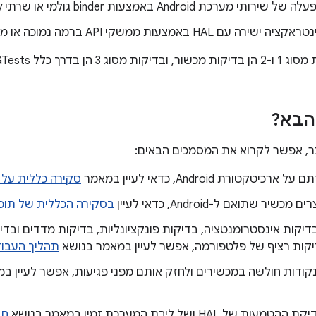
ג 3 הן בדרך כלל GTests.
הבא?
ר, אפשר לקרוא את המסמכים הבאים:
יטקטורת Android, כדאי לעיין במאמר
סקירה כללית על 
שיר שתואם ל-Android, כדאי לעיין
בסקירה הכללית של תוכנית 
קות רציף של פלטפורמה, אפשר לעיין במאמר בנושא
תהליך העבוד
נקודות חולשה במכשירים ולחזק אותם מפני פגיעות, אפשר לעיין 
של HAL ושל ליבת המערכת זמין במאמר בנושא
חב