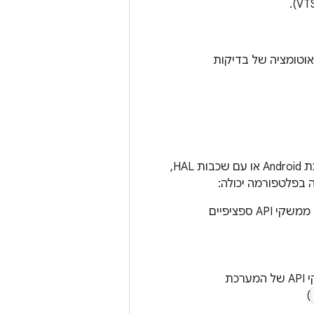
וסס-בדיקות ולאוטומציה של בדיקות
בדיקת פלטפורמה בדרך כלל מקיימת אינטראקציה עם שירות אחד או יותר של מערכת Android או עם שכבות HAL,
בפלטפורמה יכולה:
‫(Type 1) שימוש בממשקי API של framework באמצעות Android framework. ממשקי API ספציפיים
ממשקי API מוסתרים שמיועדים לאפליקציות עם הרשאות, כלומר ממשקי API של המערכת
)