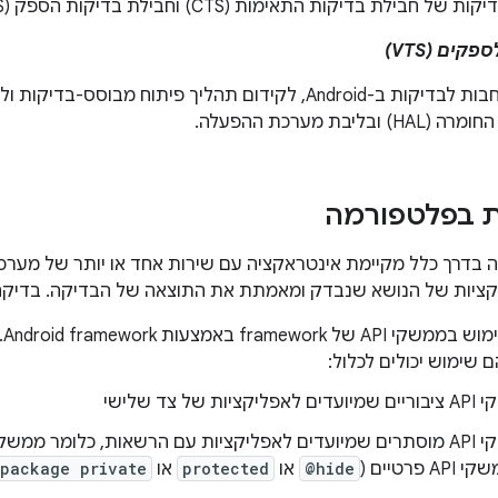
לת בדיקות התאימות (CTS) וחבילת בדיקות הספק (VTS).
קים (VTS)
סט של יכולות נרחבות לבדיקות ב-Android, לקידום תהליך פיתוח מב
בת מערכת ההפעלה.
ות בפלטפורמה
קציות של הנושא שנבדק ומאמתת את התוצאה של הבדיקה. בדיקה 
שימוש יכולים לכלול:
יקציות של צד שלישי
AP פרטיים (
@hide
או
protected
או
package private