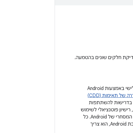
לים וחבילות בדיקה לבדיקת חלקים שונים בהטמעה.
מכשיר שיכול להריץ כל אפליקציה של צד שלישי שנכתבה על ידי מפתחים של צד שלישי באמצעות Android
של תאימות (CDD)
מים ל-Android עומדים בדרישות להשתתפות
במערכת האקולוגית של Android, שכוללת רישיון פוטנציאלי לשימוש ב-Google Play, רישיון פוטנציאלי לשימוש
ושימוש בסימן המסחרי של Android. כל
אחד יכול להשתמש בקוד המקור של Android, אבל כדי שמכשיר ייחשב כחלק ממערכת Android, הוא צריך