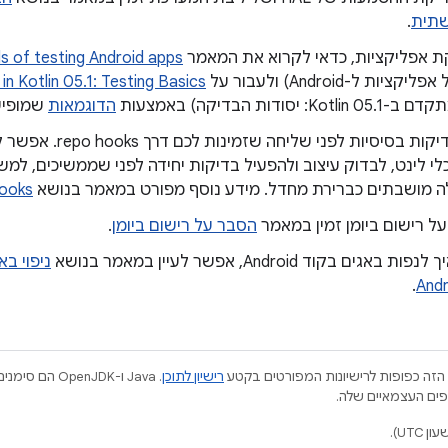
.
ת אפליקציות, כדאי לקרוא את המאמר
s of testing Android apps
ות ל-Android) ולעבור על
n Kotlin 05.1: Testing Basics
הדוגמאות
שמופיעו
כלי לינט, לבדוק עיצוב ולהפעיל בדיקות יחידה לפני שממשיכים, למש
ooks
על רישום ביומן זמין במאמר
הסבר על רישום ביומן
.
אגים בקוד Android, אפשר לעיין במאמר בנושא
ניפוי ב
.
Andr
הזה כפופות לרישיונות המפורטים בקטע
רישיון לתוכן
.‏ Java ו-JDK