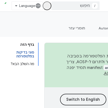
/
Auto
חומרי עזר
בדף הזה
סוגי בדיקות
 יציבות הפלטפורמה בסביבה
בפלטפורמה
העסקית, נפרסם קוד מקור ב-AOSP ברבעון השני וברבעון הרביעי. כדי ליצור ולתרום ל-AOSP, צריך
מה השלב הבא?
a
manifest תמיד יפנה
.