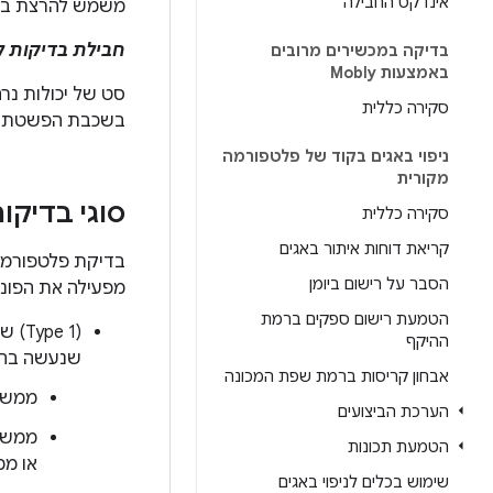
אינדקס החבילה
משמש להרצת בדיקות של חבי
חבילת בדיקות לספ
בדיקה במכשירים מרובים
באמצעות Mobly
סקירה כללית
בשכבת הפשטת החומרה (HAL) ובלי
ניפוי באגים בקוד של פלטפורמה
מקורית
סוגי בדיק
סקירה כללית
קריאת דוחות איתור באגים
הסבר על רישום ביומן
מפעילה את הפונ
הטמעת רישום ספקים ברמת
ההיקף
שנעשה בהם 
אבחון קריסות ברמת שפת המכונה
ממשקי API ציבוריים שמיועדים לאפל
הערכת הביצועים
הטמעת תכונות
או ממשקי I
שימוש בכלים לניפוי באגים