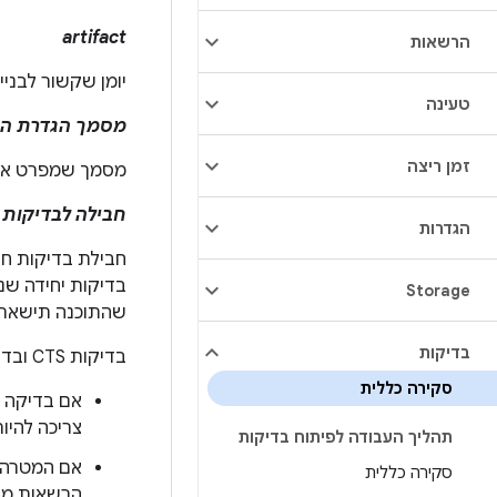
artifact
הרשאות
יומן שקשור לבניי
טעינה
מסמך הגדרת התאי
זמן ריצה
מסמך שמפרט את דר
חבילה לבדיקות תאי
הגדרות
Storage
שהתוכנה תישאר 
בדיקות
בדיקות CTS ובדיקות פלטפורמה לא סותרות זו את זו. הנה כמה הנחיות כלליות:
סקירה כללית
צריכה להיות מחייבת 
תהליך העבודה לפיתוח בדיקות
אם המטרה ש
סקירה כללית
הרשאות מיו