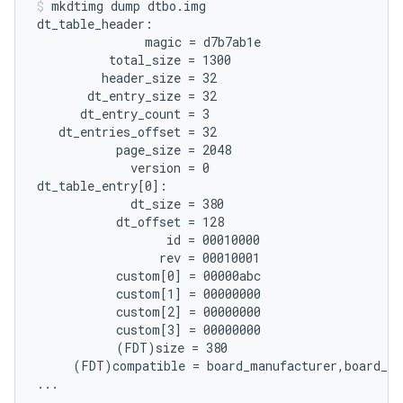
mkdtimg dump dtbo.img
dt_table_header:

               magic = d7b7ab1e

          total_size = 1300

         header_size = 32

       dt_entry_size = 32

      dt_entry_count = 3

   dt_entries_offset = 32

           page_size = 2048

             version = 0

dt_table_entry[0]:

             dt_size = 380

           dt_offset = 128

                  id = 00010000

                 rev = 00010001

           custom[0] = 00000abc

           custom[1] = 00000000

           custom[2] = 00000000

           custom[3] = 00000000

           (FDT)size = 380

     (FDT)compatible = board_manufacturer,board_mo