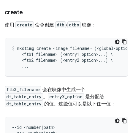
create
使用
create
命令创建
dtb
/
dtbo
映像：
mkdtimg create <image_filename> (<global-option>
    <ftb1_filename> (<entry1_option>...) \

    <ftb2_filename> (<entry2_option>...) \

ftbX_filename
会在映像中生成一个
dt_table_entry
。
entryX_option
是分配给
dt_table_entry
的值。这些值可以是以下任一值：
--id=<number|path>
