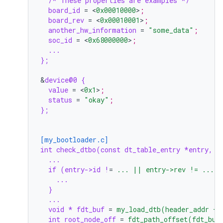
/* These properties are examples */
board_id
=
<
0x00010000
>
;
board_rev
=
<
0x00010001
>
;
another_hw_information
=
"some_data"
;
soc_id
=
<
0x68000000
>
;
...
};
&
device@0 {
value
=
<
0x1
>
;
status
=
"okay"
;
};
[my_bootloader.c]
int check_dtbo(const dt_table_entry *entry, u
...
if (entry->id !
=
... || entry->rev != ...) 
...
}
...
void * fdt_buf
=
my_load_dtb(header_addr + 
int root_node_off
=
fdt_path_offset(fdt_buf