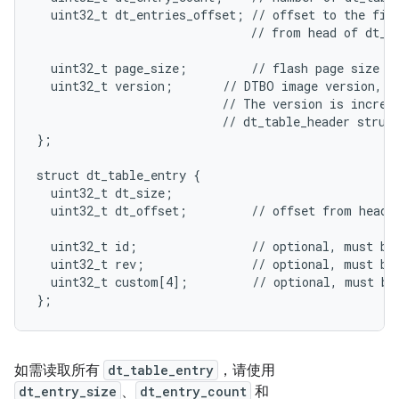
  uint32_t dt_entries_offset; // offset to the firs
                              // from head of dt_ta
  uint32_t page_size;         // flash page size we
  uint32_t version;       // DTBO image version, th
                          // The version is increme
                          // dt_table_header struct
};

struct dt_table_entry {

  uint32_t dt_size;

  uint32_t dt_offset;         // offset from head o
  uint32_t id;                // optional, must be 
  uint32_t rev;               // optional, must be 
  uint32_t custom[4];         // optional, must be 
};
如需读取所有
dt_table_entry
，请使用
dt_entry_size
、
dt_entry_count
和