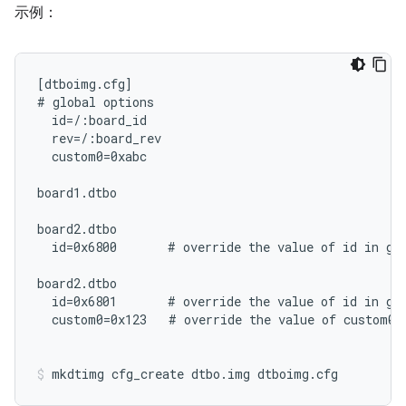
示例：
[dtboimg.cfg]

# global options

  id=/:board_id

  rev=/:board_rev

  custom0=0xabc

board1.dtbo

board2.dtbo

  id=0x6800       # override the value of id in glo
board2.dtbo

  id=0x6801       # override the value of id in glo
  custom0=0x123   # override the value of custom0 i
mkdtimg cfg_create dtbo.img dtboimg.cfg