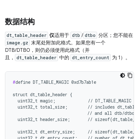
数据结构
dt_table_header
仅
适用于
dtb
/
dtbo
分区；您不能在
image.gz
末尾处附加此格式。如果您有一个
DTB/DTBO，则仍必须使用此格式（并
且，
dt_table_header
中的
dt_entry_count
为 1）。
#
define DT_TABLE_MAGIC 0xd7b7ab1e

struct dt_table_header {

  uint32_t magic;             // DT_TABLE_MAGIC

  uint32_t total_size;        // includes dt_table_
                              // and all dtb/dtbo

  uint32_t header_size;       // sizeof(dt_table_he
  uint32_t dt_entry_size;     // sizeof(dt_table_en
  uint32_t dt_entry_count;    // number of dt_table