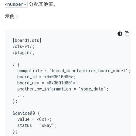
<number>
分配其他值。
示例：
[board1.dts]

/dts-v1/;

/plugin/;

/ {

  compatible = "board_manufacturer,board_model";

  board_id = <0x00010000>;

  board_rev = <0x00010001>;

  another_hw_information = "some_data";

  ...

};

&device@0 {

  value = <0x1>;

  status = "okay";

};
