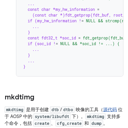
...
const char *my_hw_information
=
(const char *)fdt_getprop(fdt_buf, root_n
if (my_hw_information !
=
NULL && strcmp(my
...
}
const fdt32_t *soc_id
=
fdt_getprop(fdt_buf
if (soc_id !
=
NULL && *soc_id != ...) {
...
}
...
}
mkdtimg
mkdtimg
是用于创建
dtb
/
dtbo
映像的工具（
源代码
位
于 AOSP 中的
system/libufdt
下）。
mkdtimg
支持多
个命令，包括
create
、
cfg_create
和
dump
。