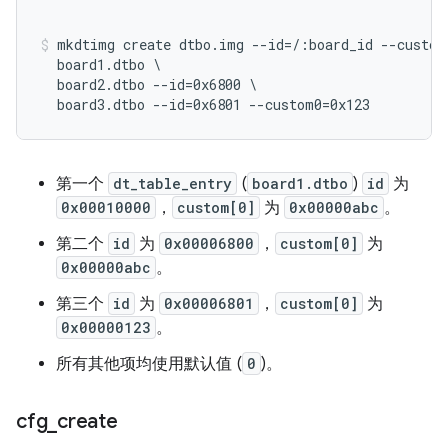
mkdtimg create dtbo.img --id=/:board_id --custom
  board1.dtbo \

  board2.dtbo --id=0x6800 \

第一个
dt_table_entry
(
board1.dtbo
)
id
为
0x00010000
，
custom[0]
为
0x00000abc
。
第二个
id
为
0x00006800
，
custom[0]
为
0x00000abc
。
第三个
id
为
0x00006801
，
custom[0]
为
0x00000123
。
所有其他项均使用默认值 (
0
)。
cfg
_
create