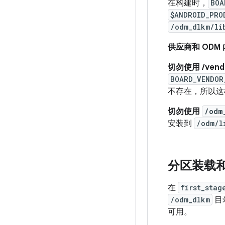
在构建时，
BOA
$ANDROID_PRO
/odm_dlkm/li
供应商和 OD
切勿使用 /vendor
BOARD_VENDOR
不存在，所以这
切勿使用
/odm
安装到
/odm/l
分区装载
在
first_stag
/odm_dlkm
目
可用。