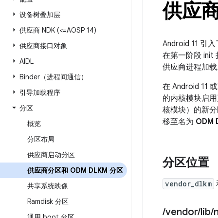
供应商
设备树叠加层
供应商 NDK (<=AOSP 14)
Android 
供应商接口对象
在第一阶段 ini
AIDL
供应商进程加载
Binder（进程间通信）
在 Androi
引导加载程序
的内核模块启用
分区
核模块）的新分
移至名为
ODM 
概览
分区布局
供应商启动分区
分区位置
供应商分区和 ODM DLKM 分区
vendor_dlkm
共享系统映像
Ramdisk 分区
/
vendor
/
lib
/
通用 boot 分区