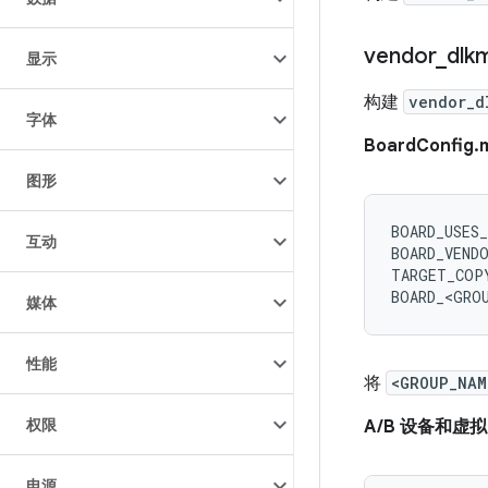
vendor
_
dl
显示
构建
vendor_d
字体
BoardConfig.
图形
BOARD_USES
互动
BOARD_VEND
TARGET_COP
BOARD_<GRO
媒体
性能
将
<GROUP_NAM
权限
A/B 设备和虚拟 
电源