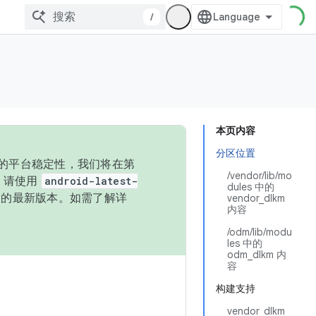
/
本页内容
分区位置
统的平台稳定性，我们将在第
/vendor/lib/mo
码，请使用
android-latest-
dules 中的
P 的最新版本。如需了解详
vendor_dlkm
内容
/odm/lib/modu
les 中的
odm_dlkm 内
容
构建支持
vendor_dlkm