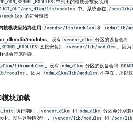
RD_ODM_KERNEL_MODULES
中列出的模块会被安装到
DUCT_OUT/odm_dlkm/lib/modules
中。系统会在
/odm/lib/
b/modules
的符号链接。
M 内核模块应始终使用
/vendor/lib/modules
和
/odm/lib/m
_dlkm/lib/modules
。没有
vendor_dlkm
分区的设备会将
_KERNEL_MODULES
直接安装到
/vendor/lib/modules
。因为
样做会带来问题。
_dlkm/lib/modules
。
没有
odm_dlkm
分区的设备会将
BOAR
ib/modules
。因为
/odm_dlkm/lib/modules
不存在，所以这
和模块加载
e_init
执行期间，
vendor_dlkm
和
odm_dlkm
分区会分别装
录中。发生这种情况时，
/vendor/lib/modules
和
/odm/lib