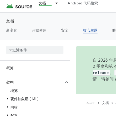
文档
Android 代码搜索
文档
新变化
开始使用
安全
核心主题
兼
自 202
2 季度和第
概览
release
。
情，请参阅
架构
概览
硬件抽象层 (HAL)
AOSP
文档
内核
配置