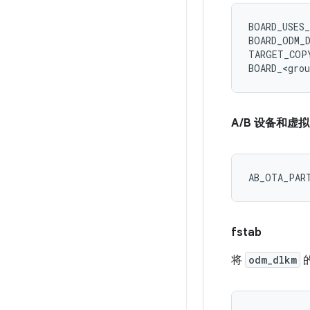
BOARD_USES
BOARD_ODM_
TARGET_COP
BOARD_<gro
A/B 设备和虚拟
fstab
将
odm_dlkm
的