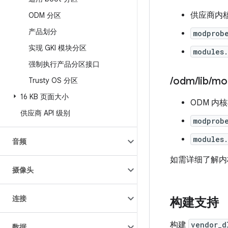
供应商内
ODM 分区
产品划分
modprob
实现 GKI 模块分区
modules
强制执行产品分区接口
/
odm
/
lib
/
mo
Trusty OS 分区
16 KB 页面大小
ODM 内
供应商 API 级别
modprob
modules
音频
如需详细了解内
摄像头
连接
构建支持
构建
vendor_d
数据