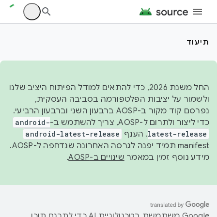
תיעוד
החל משנת 2026, כדי להתאים למודל הפיתוח היציב שלנו
ולשמור על יציבות הפלטפורמה בסביבה העסקית,
נפרסם קוד מקור ב-AOSP ברבעון השני וברבעון הרביעי.
כדי ליצור ולתרום ל-AOSP, צריך להשתמש ב-
android-
latest-release
. הענף
android-latest-release
manifest תמיד יפנה לגרסה האחרונה שנדחפה ל-AOSP.
מידע נוסף זמין במאמר
שינויים ב-AOSP
.
‫Google משתמשת בטכנולוגיית AI כדי לתרגם תוכן