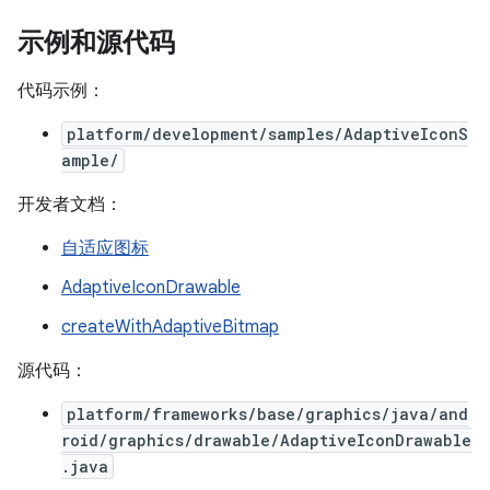
示例和源代码
代码示例：
platform/development/samples/AdaptiveIconS
ample/
开发者文档：
自适应图标
AdaptiveIconDrawable
createWithAdaptiveBitmap
源代码：
platform/frameworks/base/graphics/java/and
roid/graphics/drawable/AdaptiveIconDrawable
.java