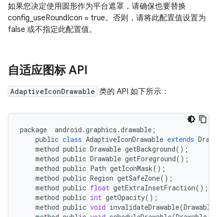
如果您决定使用圆形作为平台遮罩，请确保也要替换
config_useRoundIcon = true。否则，请将此配置值设置为
false 或不指定此配置值。
自适应图标 API
AdaptiveIconDrawable
类的 API 如下所示：
package
android
.
graphics
.
drawable
;
public
class
AdaptiveIconDrawable
extends
Draw
method
public
Drawable
getBackground
();
method
public
Drawable
getForeground
();
method
public
Path
getIconMask
();
method
public
Region
getSafeZone
();
method
public
float
getExtraInsetFraction
();
method
public
int
getOpacity
();
method
public
void
invalidateDrawable
(
Drawable
method
public
void
scheduleDrawable
(
Drawable
,