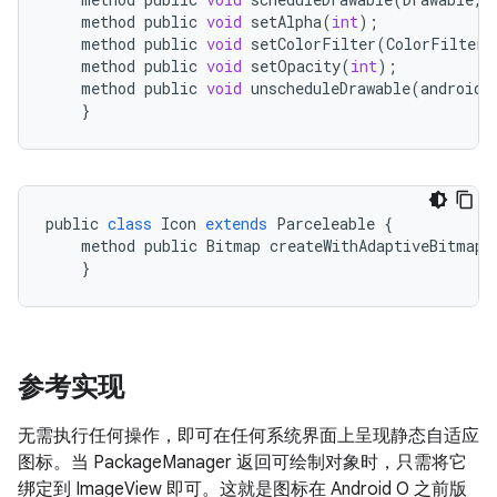
method
public
void
setAlpha
(
int
);
method
public
void
setColorFilter
(
ColorFilter
)
method
public
void
setOpacity
(
int
);
method
public
void
unscheduleDrawable
(
android
.
}
public
class
Icon
extends
Parceleable
{
method
public
Bitmap
createWithAdaptiveBitmap
(
}
参考实现
无需执行任何操作，即可在任何系统界面上呈现静态自适应
图标。当 PackageManager 返回可绘制对象时，只需将它
绑定到 ImageView 即可。这就是图标在 Android O 之前版