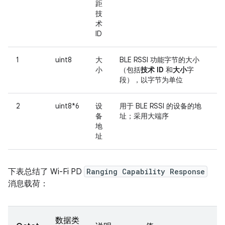
距
技
术
ID
1
uint8
大
BLE RSSI 功能字节的大小
小
（包括
技术 ID
和
大小
字
段），以字节为单位
2
uint8*6
设
用于 BLE RSSI 的设备的地
备
址；采用大端序
地
址
下表总结了 Wi-Fi PD
Ranging Capability Response
消息载荷：
数据类