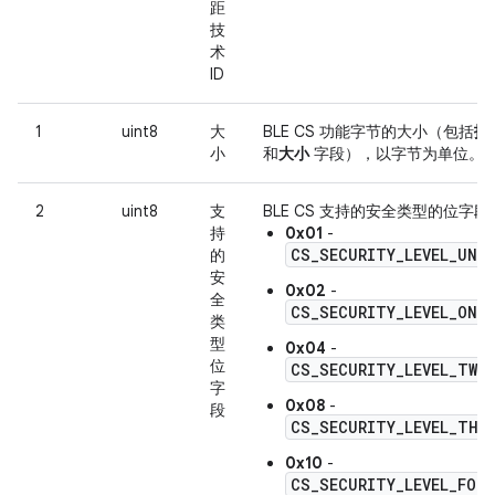
距
技
术
ID
1
uint8
大
BLE CS 功能字节的大小（包括
技术
小
和
大小
字段），以字节为单位。
2
uint8
支
BLE CS 支持的安全类型的位字段
持
0x01
-
CS_SECURITY_LEVEL_UNK
的
安
0x02
-
全
CS_SECURITY_LEVEL_ONE
类
型
0x04
-
位
CS_SECURITY_LEVEL_TWO
字
0x08
-
段
CS_SECURITY_LEVEL_THR
0x10
-
CS_SECURITY_LEVEL_FOUR