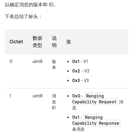
以确定消息的版本和 ID。
下表总结了标头：
数据
说
Octet
值
类型
明
0
uint8
版
0x1
- V1
本
0x2
- V2
0x3
- V3
Ranging
1
uint8
消
0x0
-
Capability Request
息
消
ID
息
Ranging
0x1
-
Capability Response
条消息