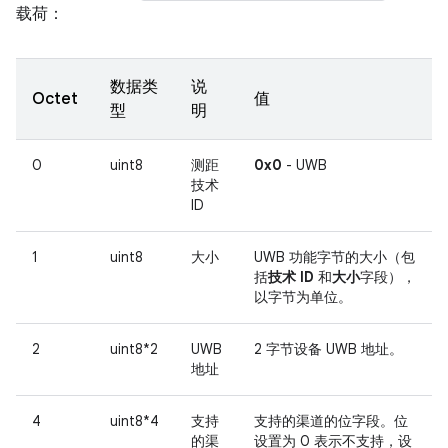
载荷：
数据类
说
Octet
值
型
明
0
uint8
测距
0x0
- UWB
技术
ID
1
uint8
大小
UWB 功能字节的大小（包
括
技术 ID
和
大小
字段），
以字节为单位。
2
uint8*2
UWB
2 字节设备 UWB 地址。
地址
4
uint8*4
支持
支持的渠道的位字段。位
的渠
设置为 0 表示不支持，设