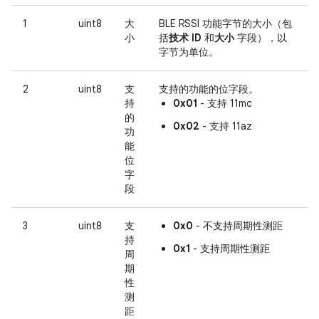
1
uint8
大
BLE RSSI 功能字节的大小（包
小
括
技术 ID
和
大小
字段），以
字节为单位。
2
uint8
支
支持的功能的位字段。
持
0x01
- 支持 11mc
的
0x02
- 支持 11az
功
能
位
字
段
3
uint8
支
0x0
- 不支持周期性测距
持
0x1
- 支持周期性测距
周
期
性
测
距