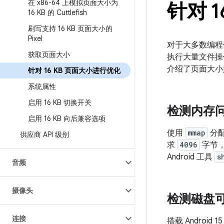
在 x86-64 上模拟页面大小为
针对 
16 KB 的 Cuttlefish
刷写支持 16 KB 页面大小的
Pixel
对于大多数编程
获取页面大小
执行大量文件操作
介绍了页面大小
针对 16 KB 页面大小进行优化
系统属性
启用 16 KB 切换开关
检测内存
启用 16 KB 向后兼容选项
使用
mmap
分配
供应商 API 级别
求
4096
字节
Android 工具
s
音频
摄像头
检测磁盘
连接
搭载 Androi