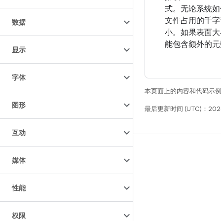
式。无论系统如
文件占用的千字
数据
小。如果表面大
能包含额外的元
显示
字体
本页面上的内容和代码示
图形
最后更新时间 (UTC)：2026
互动
构建
媒体
Android 代码库
要求
性能
下载
预览二进制文件
权限