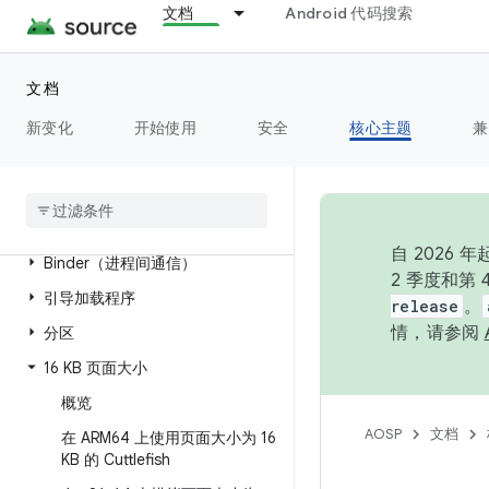
文档
Android 代码搜索
硬件抽象层 (HAL)
内核
文档
配置
设备树叠加层
新变化
开始使用
安全
核心主题
兼
供应商 NDK (<=AOSP 14)
供应商接口对象
AIDL
自 202
Binder（进程间通信）
2 季度和第
引导加载程序
release
。
情，请参阅
分区
16 KB 页面大小
概览
AOSP
文档
在 ARM64 上使用页面大小为 16
KB 的 Cuttlefish