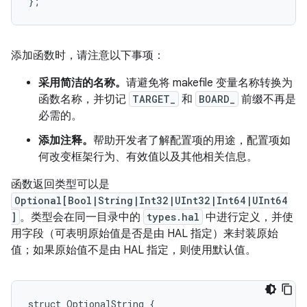
添加函数时，请注意以下事项：
采用简洁的名称。
请避免将 makefile 变量名称转换为
函数名称，并切记
TARGET_
和
BOARD_
前缀不再是
必需的。
添加注释。
帮助开发者了解配置项的用途，配置项如
何改变框架行为、有效值以及其他相关信息。
函数返回类型可以是
Optional[Bool|String|Int32|UInt32|Int64|UInt64
]
。类型会在同一目录中的
types.hal
中进行定义，并使
用字段（可表明原始值是否是由 HAL 指定）来封装原始
值；如果原始值不是由 HAL 指定，则使用默认值。
struct OptionalString {
