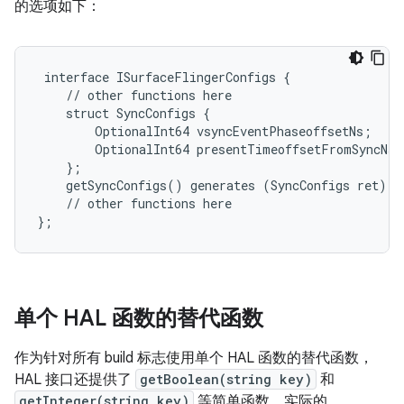
的选项如下：
 interface ISurfaceFlingerConfigs {

    // other functions here

    struct SyncConfigs {

        OptionalInt64 vsyncEventPhaseoffsetNs;

        OptionalInt64 presentTimeoffsetFromSyncNs;

    };

    getSyncConfigs() generates (SyncConfigs ret);

    // other functions here

单个 HAL 函数的替代函数
作为针对所有 build 标志使用单个 HAL 函数的替代函数，
HAL 接口还提供了
getBoolean(string key)
和
getInteger(string key)
等简单函数。实际的