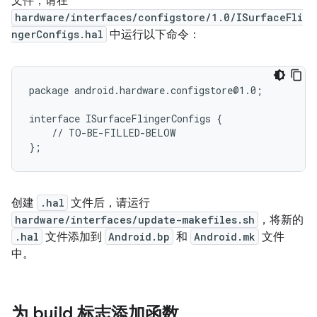
文件，请在
hardware/interfaces/configstore/1.0/ISurfaceFli
ngerConfigs.hal
中运行以下命令：
package android.hardware.configstore@1.0;

interface ISurfaceFlingerConfigs {

    // TO-BE-FILLED-BELOW

创建
.hal
文件后，请运行
hardware/interfaces/update-makefiles.sh
，将新的
.hal
文件添加到
Android.bp
和
Android.mk
文件
中。
为 build 标志添加函数