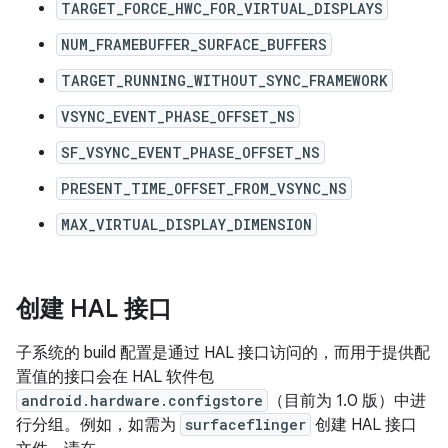
TARGET_FORCE_HWC_FOR_VIRTUAL_DISPLAYS
NUM_FRAMEBUFFER_SURFACE_BUFFERS
TARGET_RUNNING_WITHOUT_SYNC_FRAMEWORK
VSYNC_EVENT_PHASE_OFFSET_NS
SF_VSYNC_EVENT_PHASE_OFFSET_NS
PRESENT_TIME_OFFSET_FROM_VSYNC_NS
MAX_VIRTUAL_DISPLAY_DIMENSION
创建 HAL 接口
子系统的 build 配置是通过 HAL 接口访问的，而用于提供配
置值的接口会在 HAL 软件包
android.hardware.configstore
（目前为 1.0 版）中进
行分组。例如，如需为
surfaceflinger
创建 HAL 接口