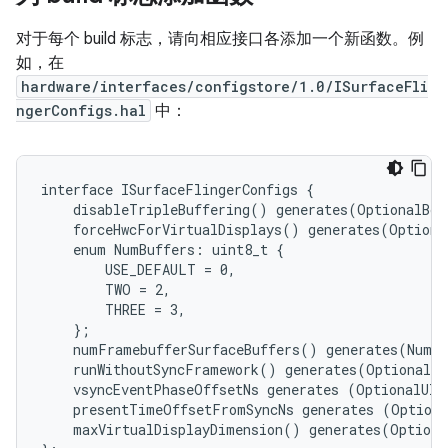
对于每个 build 标志，请向相应接口各添加一个新函数。例
如，在
hardware/interfaces/configstore/1.0/ISurfaceFli
ngerConfigs.hal
中：
interface ISurfaceFlingerConfigs {

    disableTripleBuffering() generates(OptionalBoo
    forceHwcForVirtualDisplays() generates(Optiona
    enum NumBuffers: uint8_t {

        USE_DEFAULT = 0,

        TWO = 2,

        THREE = 3,

    };

    numFramebufferSurfaceBuffers() generates(NumBu
    runWithoutSyncFramework() generates(OptionalBo
    vsyncEventPhaseOffsetNs generates (OptionalUInt
    presentTimeOffsetFromSyncNs generates (Optiona
    maxVirtualDisplayDimension() generates(Optiona