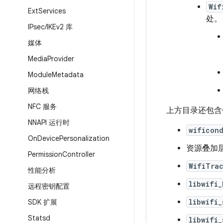
Wif
Ext
Services
处。
IPsec
/
IKEv2 库
媒体
Media
Provider
Module
Metadata
网络栈
NFC 服务
上方目录还包含
NNAPI 运行时
wificon
On
Device
Personalization
资源叠加
Permission
Controller
WifiTra
性能分析
libwifi_
远程密钥配置
libwifi_
SDK 扩展
Statsd
libwifi_