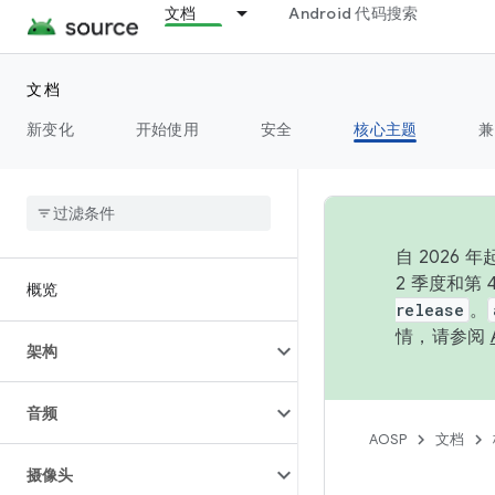
文档
Android 代码搜索
文档
新变化
开始使用
安全
核心主题
兼
自 202
2 季度和第
概览
release
。
情，请参阅
架构
音频
AOSP
文档
摄像头