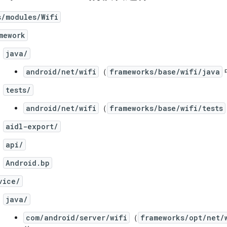
s/modules/Wifi
mework
java/
android/net/wifi
（
frameworks/base/wifi/java
tests/
android/net/wifi
（
frameworks/base/wifi/tests
aidl-export/
api/
Android.bp
vice/
java/
com/android/server/wifi
（
frameworks/opt/net/