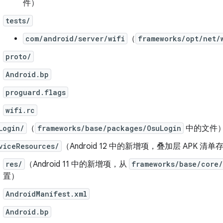
件）
tests/
com/android/server/wifi
（
frameworks/opt/net/
proto/
Android.bp
proguard.flags
wifi.rc
Login/
（
frameworks/base/packages/OsuLogin
中的文件
viceResources/
（Android 12 中的新增项，叠加层 APK 清
res/
（Android 11 中的新增项，从
frameworks/base/core/
置）
AndroidManifest.xml
Android.bp