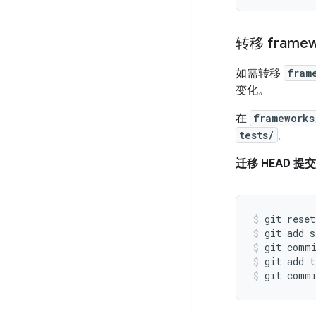
转移 framew
如需转移
fram
变化。
在
frameworks
tests/
。
迁移 HEAD 提
git reset
git add s
git comm
git add t
git comm