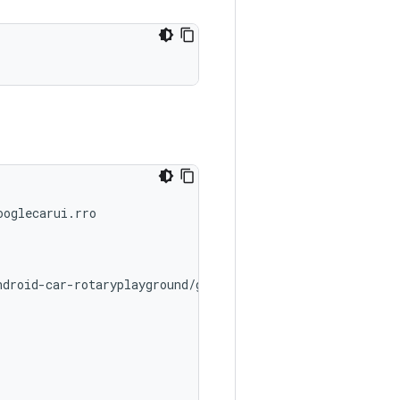
oglecarui.rro

droid-car-rotaryplayground/googlecarui-com-android-car-r