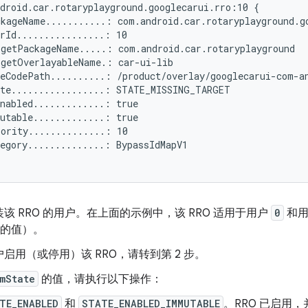
droid.car.rotaryplayground.googlecarui.rro:10 {

kageName...........: com.android.car.rotaryplayground.go
rId................: 10

getPackageName.....: com.android.car.rotaryplayground

getOverlayableName.: car-ui-lib

eCodePath..........: /product/overlay/googlecarui-com-an
te.................: STATE_MISSING_TARGET

nabled.............: true

utable.............: true

ority..............: 10

egory..............: BypassIdMapV1

该 RRO 的用户。在上面的示例中，该 RRO 适用于用户
0
和
的值）。
启用（或停用）该 RRO，请转到第 2 步。
mState
的值，请执行以下操作：
TE_ENABLED
和
STATE_ENABLED_IMMUTABLE
。RRO 已启用