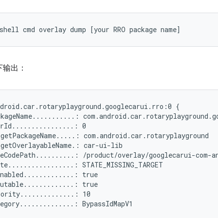
shell
cmd
overlay
dump
[
your
RRO
package
name
]
下输出：
droid.car.rotaryplayground.googlecarui.rro:0 {

kageName...........: com.android.car.rotaryplayground.go
rId................: 0

getPackageName.....: com.android.car.rotaryplayground

getOverlayableName.: car-ui-lib

eCodePath..........: /product/overlay/googlecarui-com-an
te.................: STATE_MISSING_TARGET

nabled.............: true

utable.............: true

ority..............: 10

egory..............: BypassIdMapV1
