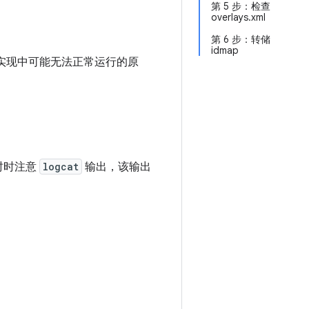
第 5 步：检查
overlays.xml
第 6 步：转储
idmap
ive 实现中可能无法正常运行的原
时时注意
logcat
输出，该输出