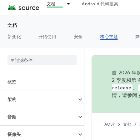
文档
Android 代码搜索
文档
新变化
开始使用
安全
核心主题
兼
自 202
2 季度和第
概览
release
。
情，请参阅
架构
音频
AOSP
文档
摄像头