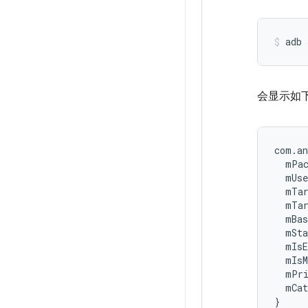
adb
会显示如
com.an
  mPac
  mUse
  mTar
  mTar
  mBas
  mSta
  mIsE
  mIsM
  mPri
  mCat
}
