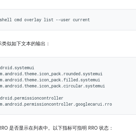
shell
cmd
overlay
list
--user
current
示类似如下文本的输出：
droid.systemui

m.android.theme.icon_pack.rounded.systemui

m.android.theme.icon_pack.filled.systemui

m.android.theme.icon_pack.circular.systemui

droid.permissioncontroller

RRO 是否显示在列表中。以下指标可指明 RRO 状态：