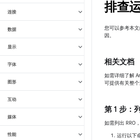
排查
连接
您可以参考本文的内
数据
因。
显示
相关文档
字体
如需详细了解 An
图形
可提供有关整个
互动
第 1 步：
媒体
如需列出 RR
性能
运行以下