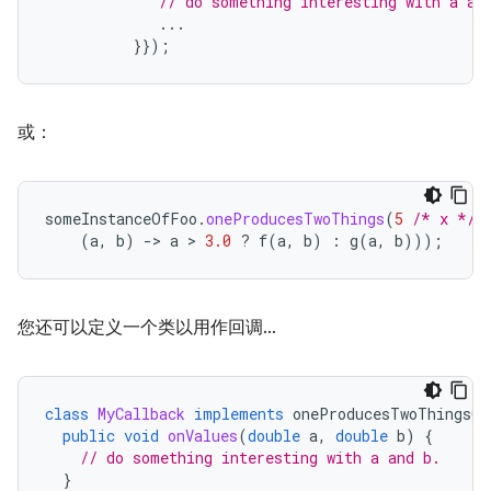
// do something interesting with a an
...
}});
或：
someInstanceOfFoo
.
oneProducesTwoThings
(
5
/* x */
,
(
a
,
b
)
-
>
a
 > 
3.0
?
f
(
a
,
b
)
:
g
(
a
,
b
)));
您还可以定义一个类以用作回调…
class
MyCallback
implements
oneProducesTwoThingsCa
public
void
onValues
(
double
a
,
double
b
)
{
// do something interesting with a and b.
}