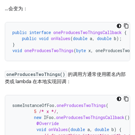
…会变为：
public
interface
oneProducesTwoThingsCallback
{
public
void
onValues
(
double
a
,
double
b
);
}
void
oneProducesTwoThings
(
byte
x
,
oneProducesTwoTh
oneProducesTwoThings()
的调用方通常使用匿名内部
类或 lambda 在本地实现回调：
someInstanceOfFoo
.
oneProducesTwoThings
(
5
/* x */
,
new
IFoo
.
oneProducesTwoThingsCallback
()
{
@Override
void
onValues
(
double
a
,
double
b
)
{