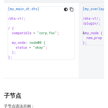
[my_main_dt.dts]
[my_overlay_d
/dts-v1/;
/dts-v1/;
/plugin/;
/ {
compatible
=
"corp,foo"
;
&
my_node {
new_prop
=
my_node
:
node@0 {
};
status
=
"okay"
;
};
};
子节点
子节点语法示例：