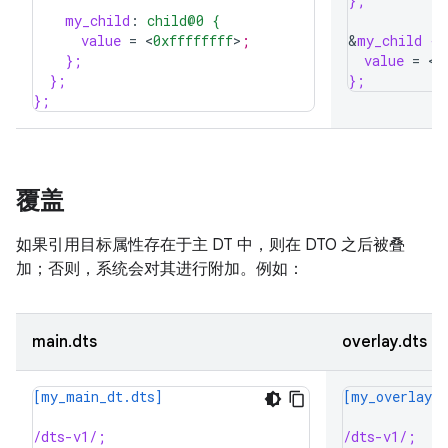
};
my_child
:
child@0 {
value
=
<
0xffffffff
>
;
&
my_child {
};
value
=
<
0
};
};
};
覆盖
如果引用目标属性存在于主 DT 中，则在 DTO 之后被叠
加；否则，系统会对其进行附加。例如：
main.dts
overlay.dts
[my_main_dt.dts]
[my_overlay_d
/dts-v1/;
/dts-v1/;