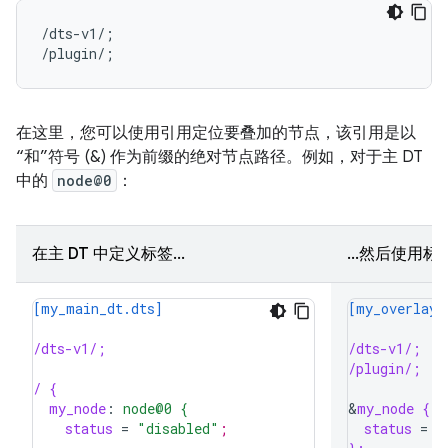
/dts-v1/;

/plugin/;
在这里，您可以使用引用定位要叠加的节点，该引用是以
“和”符号 (&) 作为前缀的绝对节点路径。例如，对于主 DT
中的
node@0
：
在主 DT 中定义标签...
...然后使用标
[my_main_dt.dts]
[my_overlay_
/dts-v1/;
/dts-v1/;
/plugin/;
/ {
my_node
:
node@0 {
&
my_node {
status
=
"disabled"
;
status
=
"