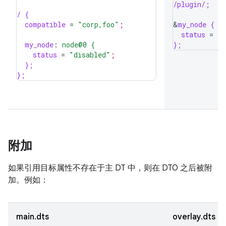
/plugin/;
/ {
compatible
=
"corp,foo"
;
&
my_node {
status
=
"o
my_node
:
node@0 {
};
status
=
"disabled"
;
};
};
附加
如果引用目标属性不存在于主 DT 中，则在 DTO 之后被附
加。例如：
main.dts
overlay.dts