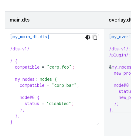
main.dts
overlay.dts
[my_main_dt.dts]
[my_overlay
/dts-v1/;
/dts-v1/;
/plugin/;
/ {
compatible
=
"corp,foo"
;
&
my_nodes 
new_prop1
my_nodes
:
nodes {
compatible
=
"corp,bar"
;
node@0 {
status
node@0 {
new_pro
status
=
"disabled"
;
};
};
};
};
};