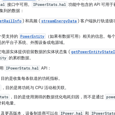
hal
接口中可用。
IPowerStats.hal
功能中包含的 API 可
集到的数据：
etRailInfo
) 和高频 (
streamEnergyData
) 客户端执行轨道
个受支持的
PowerEntity
（如果有数据可用）相关的信息。每
耗的平台子系统、外围设备或电源域。
定电源实体提供驻留数据的实体状态集 (
getPowerEntityState
ity
的累积数据。
使用
IPowerStats.hal
API：
，目的是收集每条轨道的功耗指标。
，目的是将功耗与 CPU 活动相关联。
tats
，目的是使用测得的数据优化电耗归因，而不是通过
pow
计耗电量。
d 10 及更高版本，设备制造商可以在
IPower.hal
和
IPowerStat