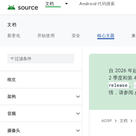
文档
Android 代码搜索
文档
新变化
开始使用
安全
核心主题
兼
自 202
2 季度和第
概览
release
。
情，请参阅
架构
音频
AOSP
文档
摄像头