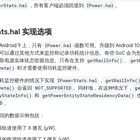
erStats.hal
，所有客户端必须回退到
IPower.hal
。
ats
.
hal 实现选项
到 Android 9 上，只有
IPower.hal
函数可用。升级到 Android
可以通过其他方式来监控和记录功耗统计信息。有些 SoC 会为
取电源实体状态驻留信息。只有在支持
getRailInfo()
、
get
Data()
时才需要使用功耗监控硬件。
耗监控硬件的情况下实现
IPowerStats.hal
，
getRailInfo(
Data()
会返回
NOT_SUPPORTED
。同样地，在这种情况下，
g
yStateInfo()
和
getPowerEntityStateResidencyData()
D
。
 返回的数据示例包括：
轨道使用了 X 微瓦 (μW)。
的电源轨道使用了 Y 微瓦 (μW)。