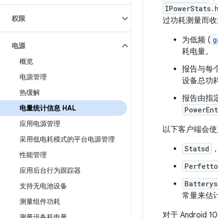
IPowerStats.
权限
过功耗测量而收
为低频 (
g
电源
耗电量。
概览
报告与每
电源管理
设备总功
热缓解
报告由指
电量统计信息 HAL
PowerEnt
应用电源管理
以下客户端会
采用低电耗模式的平台电源管理
Statsd
性能管理
Perfetto
应用后台行为跟踪器
Batterys
支持无电池设备
常量来估
测量组件功耗
对于 Androi
测量设备耗电量