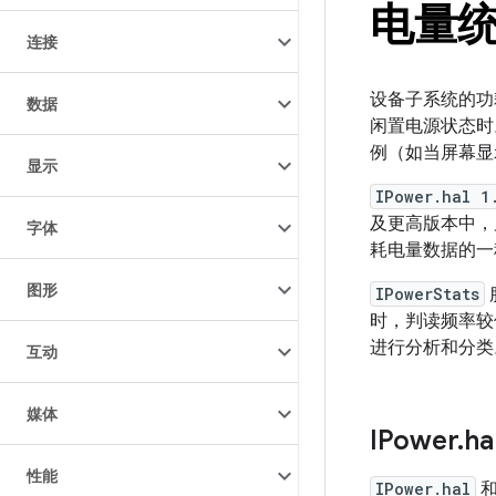
电量统
连接
设备子系统的功
数据
闲置电源状态时
例（如当屏幕显
显示
IPower.hal 1
及更高版本中，
字体
耗电量数据的一
图形
IPowerStats
时，判读频率较
进行分析和分类
互动
媒体
IPower
.
ha
性能
IPower.hal