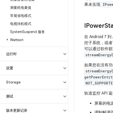
果未实现
IPow
测量耗电量值
常规省电模式
电视待机模式
IPower
St
System
Suspend 服务
在 Android 7 
Wattson
控子系统，或者
可以通过软件获
运行时
streamEnergy
如果您在没有功
设置
streamEnergy
getPowerEntit
Storage
NOT_SUPPORTE
轨道监控 API
测试
屏幕的电源
版本更新记录
调制解调器