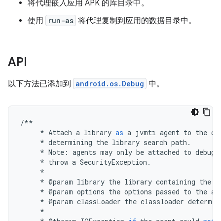
将代理嵌入应用 APK 的库目录中。
使用
run-as
将代理复制到应用的数据目录中。
API
以下方法已添加到
android.os.Debug
中。
/**
*
Attach
a
library
as
a
jvmti
agent
to
the
cu
*
determining
the
library
search
path
.
*
Note
:
agents
may
only
be
attached
to
debugg
*
throw
a
SecurityException
.
*
*
@
param
library
the
library
containing
the
a
*
@
param
options
the
options
passed
to
the
ag
*
@
param
classLoader
the
classloader
determin
*