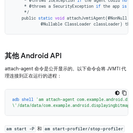
*
@
throws
IOException
if
the
agent
could
not
*
@
throws
a
SecurityException
if
the
app
is
n
*/
public
static
void
attachJvmtiAgent
(
@
NonNull
S
@
Nullable
ClassLoader
classLoader
)
thr
其他 Android API
attach-agent 命令是公开显示的。以下命令会将 JVMTI 代
理连接到正在运行的进程：
adb
shell
'am attach-agent com.example.android.dis
\'/data/data/com.example.android.displayingbitmaps
am start -P
和
am start-profiler/stop-profiler