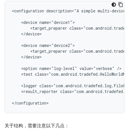
<configuration
description="A
simple
multi-devices
<device
<target_preparer
class="com.android.tradef
</device>

<device
<target_preparer
class="com.android.tradef
</device>

<option
name="log-level"
value="verbose"
<test
class="com.android.tradefed.HelloWorldMu
<logger
class="com.android.tradefed.log.FileLo
<result_reporter
class="com.android.tradefed.r
关于结构，需要注意以下几点：