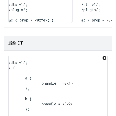
/dts-v1/;

/dts-v1/;

/plugin/;

/plugin/;

&c 
{ prop = <0xfe>; }
最终 DT
/dts-v1/;

/ {

	a {

		phandle = <0x1>;

	};

	b {

		phandle = <0x2>;

	};
