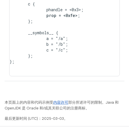
	c {

		phandle = <0x3>;

prop = <0xfe>
;

	};

	__symbols__ {

		a = "/a";

		b = "/b";

		c = "/c";

	};

};

本页面上的内容和代码示例受
内容许可
部分所述许可的限制。Java 和
OpenJDK 是 Oracle 和/或其关联公司的注册商标。
最后更新时间 (UTC)：2025-03-03。