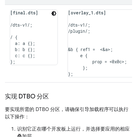
[final.dts]
[overlay_1.dts]
/dts-v1/;

/dts-v1/;

/plugin/;

/ {

  a: a {};

  b: b {};

&b { ref1 =  <&a>;

  c: c {};

     e {

          prop = <0x0c>;

      };

实现 DTBO 分区
要实现所需的 DTBO 分区，请确保引导加载程序可以执行
以下操作：
识别它正在哪个开发板上运行，并选择要应用的相应
叠加层。