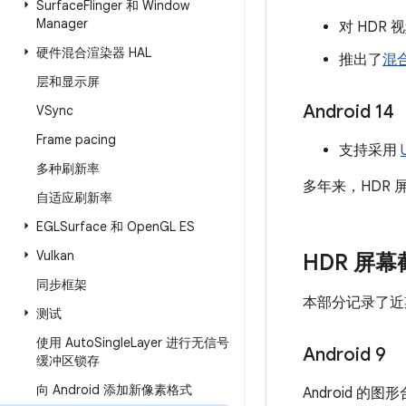
Surface
Flinger 和 Window
Manager
对 HDR
硬件混合渲染器 HAL
推出了
混合
层和显示屏
Android 14
VSync
Frame pacing
支持采用
多种刷新率
多年来，HDR
自适应刷新率
EGLSurface 和 Open
GL ES
Vulkan
HDR 屏
同步框架
本部分记录了近期
测试
使用 Auto
Single
Layer 进行无信号
Android 9
缓冲区锁存
向 Android 添加新像素格式
Android 的