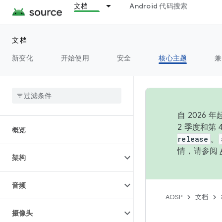
文档
Android 代码搜索
文档
新变化
开始使用
安全
核心主题
兼
自 202
2 季度和第
概览
release
。
情，请参阅
架构
音频
AOSP
文档
摄像头