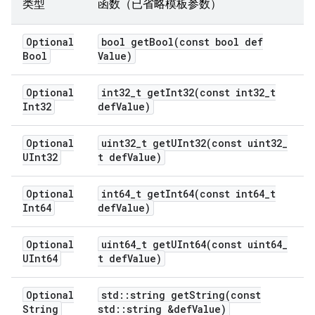
类型
函数（已省略模板参数）
Optional
bool
getBool(
const bool def
Bool
Value)
Optional
int32
_
t
getInt32(
const int32
_
t
Int32
def
Value)
Optional
uint32
_
t
getUInt32(
const uint32
_
UInt32
t def
Value)
Optional
int64
_
t
getInt64(
const int64
_
t
Int64
def
Value)
Optional
uint64
_
t
getUInt64(
const uint64
_
UInt64
t def
Value)
Optional
std
::
string
getString(
const
String
std
::
string &def
Value)