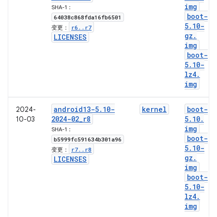
img
SHA-1：
boot-
64038c868fda16fb6501
5
.
10-
r6
.
.
r7
变更：
gz
.
LICENSES
img
boot-
5
.
10-
lz4
.
img
android13-5
.
10-
kernel
boot-
2024-
2024-02
_
r8
5
.
10
.
10-03
img
SHA-1：
boot-
b5999fc591634b301a96
5
.
10-
r7
.
.
r8
变更：
gz
.
LICENSES
img
boot-
5
.
10-
lz4
.
img