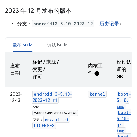
2023 年 12 月发布的版本
分支：
android13-5.10-2023-12
（
历史记录
）
发布 build
调试 build
标记 / 来源 /
经过认
发布
内核工
变更 /
证的
日期
件
info
许可
GKI
android13-5
.
10-
kernel
boot-
2023-
2023-12
_
r1
5
.
10
.
12-13
img
SHA-1：
boot-
2488984317380f5cd94b
5
.
10-
prev
_
r1
.
.
r1
变更：
gz
.
LICENSES
img
boot-