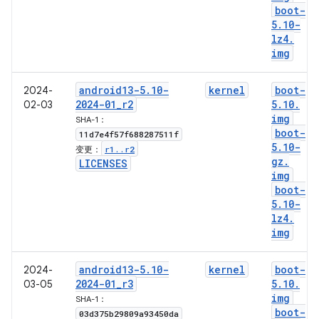
boot-
5
.
10-
lz4
.
img
android13-5
.
10-
kernel
boot-
2024-
2024-01
_
r2
5
.
10
.
02-03
img
SHA-1：
boot-
11d7e4f57f688287511f
5
.
10-
r1
.
.
r2
变更：
gz
.
LICENSES
img
boot-
5
.
10-
lz4
.
img
android13-5
.
10-
kernel
boot-
2024-
2024-01
_
r3
5
.
10
.
03-05
img
SHA-1：
boot-
03d375b29809a93450da