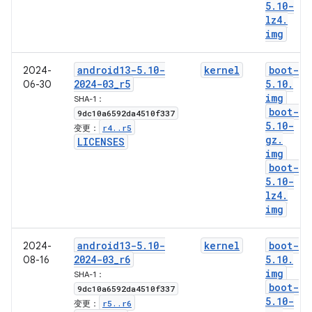
5
.
10-
lz4
.
img
android13-5
.
10-
kernel
boot-
2024-
2024-03
_
r5
5
.
10
.
06-30
img
SHA-1：
boot-
9dc10a6592da4510f337
5
.
10-
r4
.
.
r5
变更：
gz
.
LICENSES
img
boot-
5
.
10-
lz4
.
img
android13-5
.
10-
kernel
boot-
2024-
2024-03
_
r6
5
.
10
.
08-16
img
SHA-1：
boot-
9dc10a6592da4510f337
5
.
10-
r5
.
.
r6
变更：