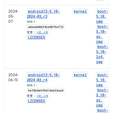
android13-5
.
10-
kernel
boot-
2024-
2024-03
_
r3
5
.
10
.
05-
img
07
SHA-1：
boot-
e6bddd0827bd4879ef72
5
.
10-
r2
.
.
r3
变更：
gz
.
LICENSES
img
boot-
5
.
10-
lz4
.
img
android13-5
.
10-
kernel
boot-
2024-
2024-03
_
r4
5
.
10
.
06-13
img
SHA-1：
boot-
9e73b9b9f8d19b653ed4
5
.
10-
r3
.
.
r4
变更：
gz
.
LICENSES
img
boot-