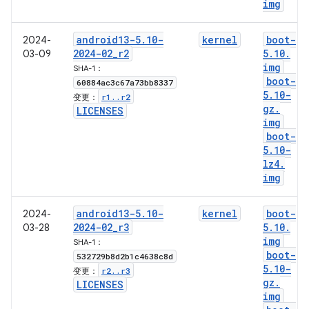
img
android13-5
.
10-
kernel
boot-
2024-
2024-02
_
r2
5
.
10
.
03-09
img
SHA-1：
boot-
60884ac3c67a73bb8337
5
.
10-
r1
.
.
r2
变更：
gz
.
LICENSES
img
boot-
5
.
10-
lz4
.
img
android13-5
.
10-
kernel
boot-
2024-
2024-02
_
r3
5
.
10
.
03-28
img
SHA-1：
boot-
532729b8d2b1c4638c8d
5
.
10-
r2
.
.
r3
变更：
gz
.
LICENSES
img