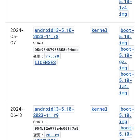
5
.
10-
lz4
.
img
android13-5
.
10-
kernel
boot-
2024-
2023-11
_
r8
5
.
10
.
05-
img
07
SHA-1：
boot-
05e96487968358c04cee
5
.
10-
r7
.
.
r8
变更：
gz
.
LICENSES
img
boot-
5
.
10-
lz4
.
img
android13-5
.
10-
kernel
boot-
2024-
2023-11
_
r9
5
.
10
.
06-13
img
SHA-1：
boot-
954bf2e979a4c001f7a8
5
.
10-
r8
.
.
r9
变更：