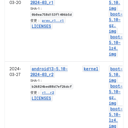
2024-03
_
r1
5
.
10
.
03-20
img
SHA-1：
boot-
0b0ea758d153f1406b5d
5
.
10-
prev
_
r1
.
.
r1
变更：
gz
.
LICENSES
img
boot-
5
.
10-
lz4
.
img
android13-5
.
10-
kernel
boot-
2024-
2024-03
_
r2
5
.
10
.
03-27
img
SHA-1：
boot-
b26824bed88d7ef26dcf
5
.
10-
r1
.
.
r2
变更：
gz
.
LICENSES
img
boot-
5
.
10-
lz4
.
img