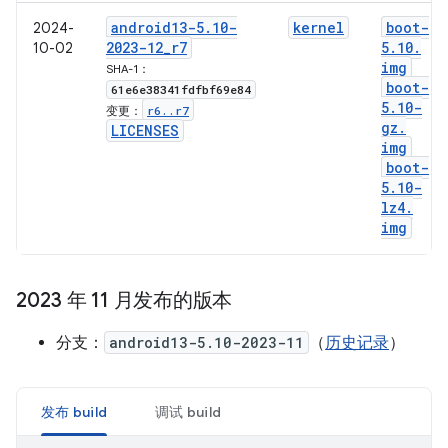
android13-5
.
10-
kernel
boot-
2024-
2023-12
_
r7
5
.
10
.
10-02
img
SHA-1：
boot-
61e6e38341fdfbf69e84
5
.
10-
r6
.
.
r7
变更：
gz
.
LICENSES
img
boot-
5
.
10-
lz4
.
img
2023 年 11 月发布的版本
分支：
android13-5.10-2023-11
（
历史记录
）
发布 build
调试 build