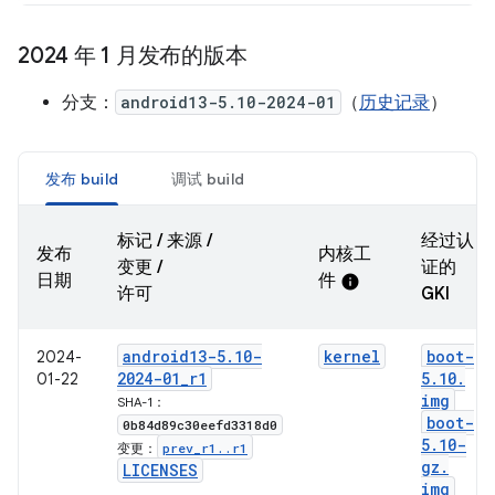
2024 年 1 月发布的版本
分支：
android13-5.10-2024-01
（
历史记录
）
发布 build
调试 build
标记 / 来源 /
经过认
发布
内核工
变更 /
证的
日期
件
info
许可
GKI
android13-5
.
10-
kernel
boot-
2024-
2024-01
_
r1
5
.
10
.
01-22
img
SHA-1：
boot-
0b84d89c30eefd3318d0
5
.
10-
prev
_
r1
.
.
r1
变更：
gz
.
LICENSES
img