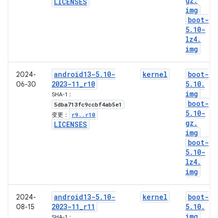
gz
.
LICENSES
img
boot-
5
.
10-
lz4
.
img
android13-5
.
10-
kernel
boot-
2024-
2023-11
_
r10
5
.
10
.
06-30
img
SHA-1：
boot-
5dba713fc9ccbf4ab5e1
5
.
10-
r9
.
.
r10
变更：
gz
.
LICENSES
img
boot-
5
.
10-
lz4
.
img
android13-5
.
10-
kernel
boot-
2024-
2023-11
_
r11
5
.
10
.
08-15
img
SHA-1：