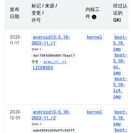
标记 / 来源 /
经过认
发布
内核工
变更 /
证的
日期
件
info
许可
GKI
android13-5
.
10-
kernel
boot-
2023-
2023-11
_
r1
5
.
10
.
11-17
img
SHA-1：
boot-
4a17384380d80175aa17
5
.
10-
prev
_
r1
.
.
r1
变更：
gz
.
LICENSES
img
boot-
5
.
10-
lz4
.
img
android13-5
.
10-
kernel
boot-
2023-
2023-11
_
r2
5
.
10
.
12-01
img
SHA-1：
boot-
aabd368e268a9fc3d5ff