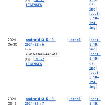
r4
.
.
r5
变更：
gz
.
LICENSES
img
boot-
5
.
10-
lz4
.
img
android13-5
.
10-
kernel
boot-
2024-
2024-02
_
r6
5
.
10
.
06-30
img
SHA-1：
boot-
64038c868fda16fb6501
5
.
10-
r5
.
.
r6
变更：
gz
.
LICENSES
img
boot-
5
.
10-
lz4
.
img
android13-5
.
10-
kernel
boot-
2024-
2024-02
_
r7
5
.
10
.
08-16