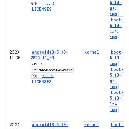
5
.
10-
r1
.
.
r2
变更：
gz
.
LICENSES
img
boot-
5
.
10-
lz4
.
img
android13-5
.
10-
kernel
boot-
2023-
2023-11
_
r3
5
.
10
.
12-05
img
SHA-1：
boot-
1217bb583cc564249b0d
5
.
10-
r2
.
.
r3
变更：
gz
.
LICENSES
img
boot-
5
.
10-
lz4
.
img
android13-5
.
10-
kernel
boot-
2024-