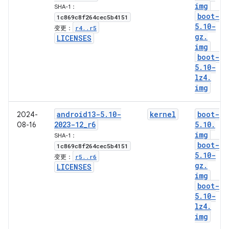
img
SHA-1：
boot-
1c869c8f264cec5b4151
5
.
10-
r4
.
.
r5
变更：
gz
.
LICENSES
img
boot-
5
.
10-
lz4
.
img
android13-5
.
10-
kernel
boot-
2024-
2023-12
_
r6
5
.
10
.
08-16
img
SHA-1：
boot-
1c869c8f264cec5b4151
5
.
10-
r5
.
.
r6
变更：
gz
.
LICENSES
img
boot-
5
.
10-
lz4
.
img