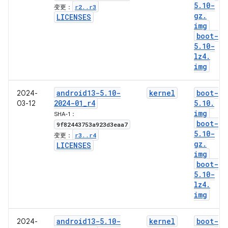
5
.
10-
r2
.
.
r3
变更：
gz
.
LICENSES
img
boot-
5
.
10-
lz4
.
img
android13-5
.
10-
kernel
boot-
2024-
2024-01
_
r4
5
.
10
.
03-12
img
SHA-1：
boot-
9f82443753a923d3eaa7
5
.
10-
r3
.
.
r4
变更：
gz
.
LICENSES
img
boot-
5
.
10-
lz4
.
img
android13-5
.
10-
kernel
boot-
2024-