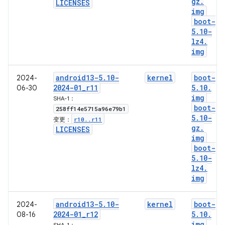
gz
.
LICENSES
img
boot-
5
.
10-
lz4
.
img
android13-5
.
10-
kernel
boot-
2024-
2024-01
_
r11
5
.
10
.
06-30
img
SHA-1：
boot-
258ff14e5715a96e79b1
5
.
10-
r10
.
.
r11
变更：
gz
.
LICENSES
img
boot-
5
.
10-
lz4
.
img
android13-5
.
10-
kernel
boot-
2024-
2024-01
_
r12
5
.
10
.
08-16
img