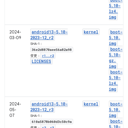
5
.
10-
lz4
.
img
android13-5
.
10-
kernel
boot-
2024-
2023-12
_
r2
5
.
10
.
03-09
img
SHA-1：
boot-
36e2d8870aee56a82a98
5
.
10-
r1
.
.
r2
变更：
gz
.
LICENSES
img
boot-
5
.
10-
lz4
.
img
android13-5
.
10-
kernel
boot-
2024-
2023-12
_
r3
5
.
10
.
05-
img
07
SHA-1：
boot-
610a5878b060d3c50c9a
5
.
10-
r2
.
.
r3
变更：