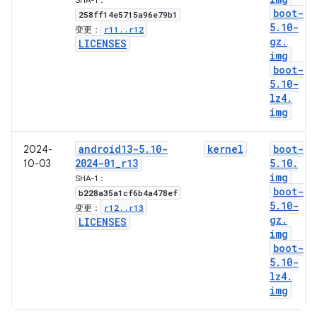
SHA-1：
boot-
258ff14e5715a96e79b1
5
.
10-
r11
.
.
r12
变更：
gz
.
LICENSES
img
boot-
5
.
10-
lz4
.
img
android13-5
.
10-
kernel
boot-
2024-
2024-01
_
r13
5
.
10
.
10-03
img
SHA-1：
boot-
b228a35a1cf6b4a478ef
5
.
10-
r12
.
.
r13
变更：
gz
.
LICENSES
img
boot-
5
.
10-
lz4
.
img