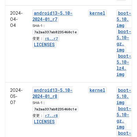
android13-5
.
10-
kernel
boot-
2024-
2024-01
_
r7
5
.
10
.
04-
img
04
SHA-1：
boot-
7a2aa337ab8235460c1e
5
.
10-
r6
.
.
r7
变更：
gz
.
LICENSES
img
boot-
5
.
10-
lz4
.
img
android13-5
.
10-
kernel
boot-
2024-
2024-01
_
r8
5
.
10
.
05-
img
07
SHA-1：
boot-
7a2aa337ab8235460c1e
5
.
10-
r7
.
.
r8
变更：
gz
.
LICENSES
img
boot-