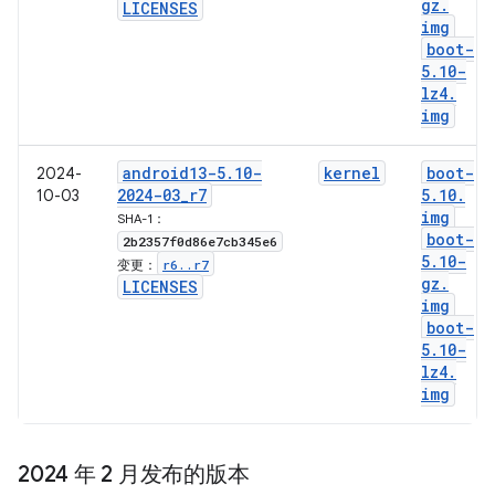
gz
.
LICENSES
img
boot-
5
.
10-
lz4
.
img
android13-5
.
10-
kernel
boot-
2024-
2024-03
_
r7
5
.
10
.
10-03
img
SHA-1：
boot-
2b2357f0d86e7cb345e6
5
.
10-
r6
.
.
r7
变更：
gz
.
LICENSES
img
boot-
5
.
10-
lz4
.
img
2024 年 2 月发布的版本