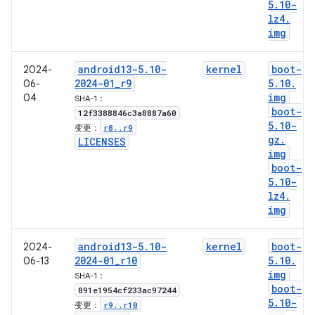
5
.
10-
lz4
.
img
android13-5
.
10-
kernel
boot-
2024-
2024-01
_
r9
5
.
10
.
06-
img
04
SHA-1：
boot-
12f3388846c3a8887a60
5
.
10-
r8
.
.
r9
变更：
gz
.
LICENSES
img
boot-
5
.
10-
lz4
.
img
android13-5
.
10-
kernel
boot-
2024-
2024-01
_
r10
5
.
10
.
06-13
img
SHA-1：
boot-
891e1954cf233ac97244
5
.
10-
r9
.
.
r10
变更：