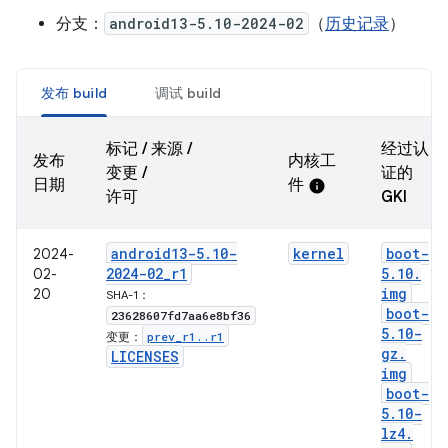
分支：
android13-5.10-2024-02
（
历史记录
）
发布 build
调试 build
标记 / 来源 /
经过认
发布
内核工
变更 /
证的
日期
件
info
许可
GKI
android13-5
.
10-
kernel
boot-
2024-
2024-02
_
r1
5
.
10
.
02-
img
20
SHA-1：
boot-
23628607fd7aa6e8bf36
5
.
10-
prev
_
r1
.
.
r1
变更：
gz
.
LICENSES
img
boot-
5
.
10-
lz4
.