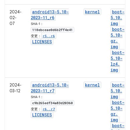
android13-5
.
10-
kernel
boot-
2024-
2023-11
_
r6
5
.
10
.
02-
img
07
SHA-1：
boot-
110ebceae0d6b2ff4e41
5
.
10-
r5
.
.
r6
变更：
gz
.
LICENSES
img
boot-
5
.
10-
lz4
.
img
android13-5
.
10-
kernel
boot-
2024-
2023-11
_
r7
5
.
10
.
03-12
img
SHA-1：
boot-
c9b265edf34a83d20360
5
.
10-
r6
.
.
r7
变更：
gz
.
LICENSES
img
boot-