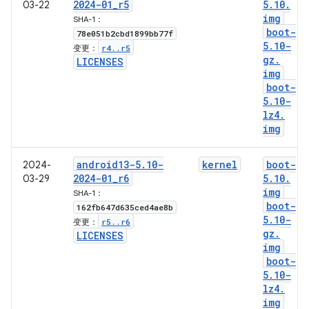
2024-01
_
r5
5
.
10
.
03-22
img
SHA-1：
boot-
78e051b2cbd1899bb77f
5
.
10-
r4
.
.
r5
变更：
gz
.
LICENSES
img
boot-
5
.
10-
lz4
.
img
android13-5
.
10-
kernel
boot-
2024-
2024-01
_
r6
5
.
10
.
03-29
img
SHA-1：
boot-
162fb647d635ced4ae8b
5
.
10-
r5
.
.
r6
变更：
gz
.
LICENSES
img
boot-
5
.
10-
lz4
.
img