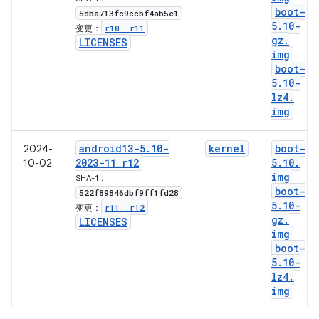
boot-
5dba713fc9ccbf4ab5e1
5
.
10-
r10
.
.
r11
变更：
gz
.
LICENSES
img
boot-
5
.
10-
lz4
.
img
android13-5
.
10-
kernel
boot-
2024-
2023-11
_
r12
5
.
10
.
10-02
img
SHA-1：
boot-
522f89846dbf9ff1fd28
5
.
10-
r11
.
.
r12
变更：
gz
.
LICENSES
img
boot-
5
.
10-
lz4
.
img