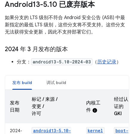
Android13-5
.
10 已废弃版本
如果分支的 LTS 级别不符合 Android 安全公告 (ASB) 中最
新指定的最低 LTS 级别，这些分支将不受支持。这些分支
无法获得安全更新，因此不支持部署它们。
2024 年 3 月发布的版本
分支：
android13-5.10-2024-03
（
历史记录
）
发布 build
调试 build
标记 / 来源 /
经过认
发布
内核工
变更 /
证的
日期
件
info
许可
GKI
android13-5
.
10-
kernel
boot-
2024-