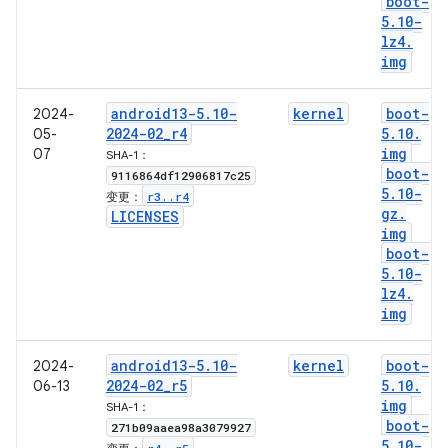
boot-
5
.
10-
lz4
.
img
android13-5
.
10-
kernel
boot-
2024-
2024-02
_
r4
5
.
10
.
05-
img
07
SHA-1：
boot-
9116864df12906817c25
5
.
10-
r3
.
.
r4
变更：
gz
.
LICENSES
img
boot-
5
.
10-
lz4
.
img
android13-5
.
10-
kernel
boot-
2024-
2024-02
_
r5
5
.
10
.
06-13
img
SHA-1：
boot-
271b09aaea98a3079927
5
.
10-