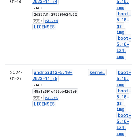
2023-11
_
r4
5
.
10
.
01-18
img
SHA-1：
boot-
2d287d1f298896624b62
5
.
10-
r3
.
.
r4
变更：
gz
.
LICENSES
img
boot-
5
.
10-
lz4
.
img
android13-5
.
10-
kernel
boot-
2024-
2023-11
_
r5
5
.
10
.
01-27
img
SHA-1：
boot-
45afa591c450bb42d3e9
5
.
10-
r4
.
.
r5
变更：
gz
.
LICENSES
img
boot-
5
.
10-
lz4
.
img