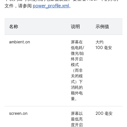
文件，请参阅
power_profile.xml
。
名称
说明
示例值
ambient.on
屏幕在
大约
-
低电耗/
100 毫安
微光/始
终开启
模式
（而非
关闭模
式）下
消耗的
额外电
量。
screen.on
屏幕以
200 毫安
最低亮
度开启
0