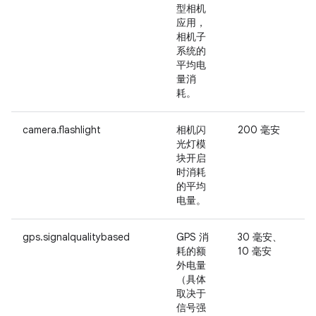
型相机
分
应用，
相机子
系统的
平均电
量消
耗。
camera.flashlight
相机闪
200 毫安
-
光灯模
块开启
时消耗
的平均
电量。
gps.signalqualitybased
GPS 消
30 毫安、
-
耗的额
10 毫安
外电量
（具体
取决于
信号强