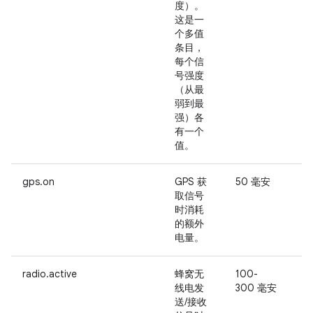
度）。
这是一
个多值
条目，
每个信
号强度
（从最
弱到最
强）各
有一个
值。
gps.on
GPS 获
50 毫安
-
取信号
时消耗
的额外
电量。
radio.active
蜂窝无
100-
-
线电发
300 毫安
送/接收