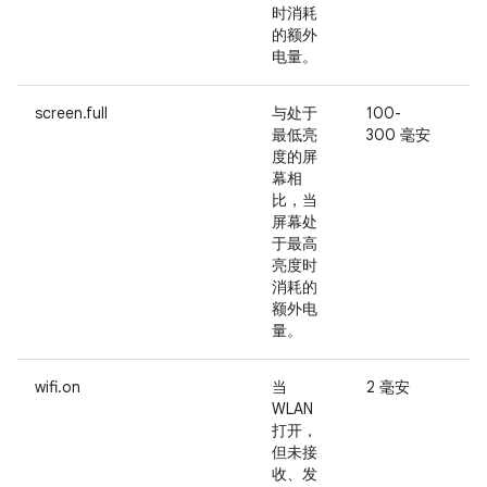
时消耗
常
的额外
或
电量。
screen.full
与处于
100-
最低亮
300 毫安
度的屏
与
幕相
比，当
屏幕处
于最高
亮度时
消耗的
额外电
量。
wifi.on
当
2 毫安
-
WLAN
打开，
但未接
收、发