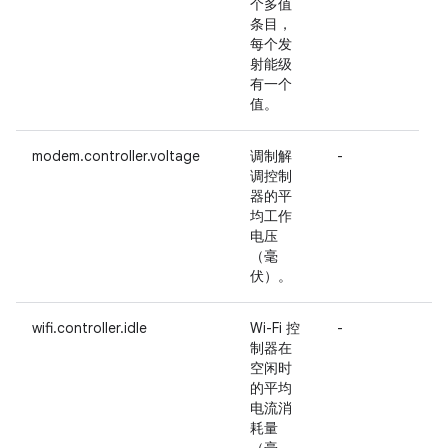
个多值
条目，
每个发
射能级
有一个
值。
modem.controller.voltage
调制解
-
调控制
器的平
均工作
电压
（毫
伏）。
wifi.controller.idle
Wi-Fi 控
-
制器在
空闲时
的平均
电流消
耗量