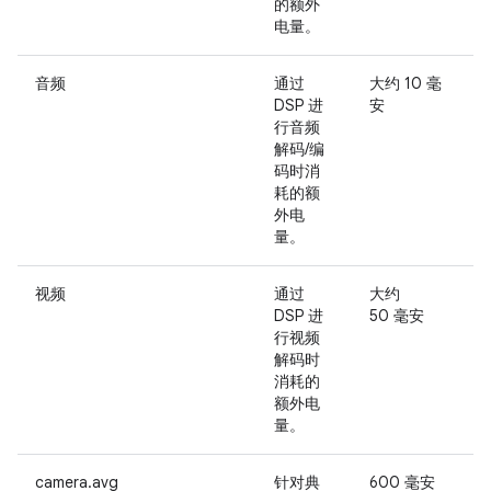
的额外
电量。
音频
通过
大约 10 毫
用
DSP 进
安
行音频
解码/编
码时消
耗的额
外电
量。
视频
通过
大约
用
DSP 进
50 毫安
行视频
解码时
消耗的
额外电
量。
camera.avg
针对典
600 毫安