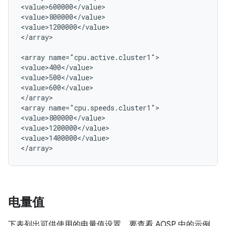
<value>600000</value>

<value>800000</value>

<value>1200000</value>

</array>

<array name="cpu.active.cluster1">

<value>400</value>

<value>500</value>

<value>600</value>

</array>

<array name="cpu.speeds.cluster1">

<value>800000</value>

<value>1200000</value>

<value>1400000</value>

电量值
下表列出可供使用的电量值设置。要查看 AOSP 中的示例