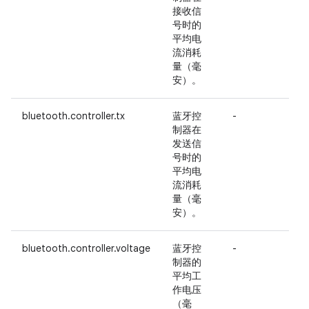
接收信
号时的
b
平均电
过
流消耗
量（毫
b
安）。
bluetooth.controller.tx
蓝牙控
-
制器在
发送信
号时的
平均电
流消耗
量（毫
安）。
bluetooth.controller.voltage
蓝牙控
-
制器的
平均工
作电压
（毫