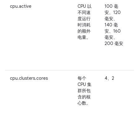
cpu.active
CPU 以
100 毫
此
不同速
安、120
度运行
毫安、
时消耗
140 毫
的额外
安、160
电量。
毫安、
制
200 毫安
序
cpu.clusters.cores
每个
4、2
CPU 集
C
群所包
含的核
适
心数。
c
c
示