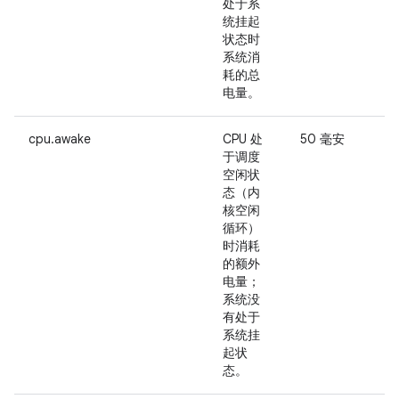
处于系
统挂起
状态时
系统消
耗的总
电量。
cpu.awake
CPU 处
50 毫安
于调度
空闲状
态（内
核空闲
循环）
时消耗
的额外
电量；
选
系统没
有处于
C
系统挂
起状
态。