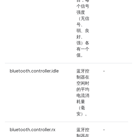
目，每
个信号
强度
（无信
号、
弱、良
好、
强）各
有一个
值。
bluetooth.controller.idle
蓝牙控
-
制器在
空闲时
的平均
电流消
耗量
（毫
安）。
bluetooth.controller.rx
蓝牙控
-
A
制器在