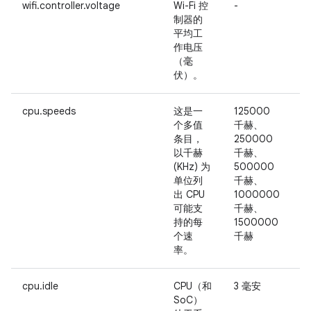
wifi.controller.voltage
Wi-Fi 控
-
制器的
平均工
作电压
（毫
伏）。
cpu.speeds
这是一
125000
个多值
千赫、
须
条目，
250000
以千赫
千赫、
(KHz) 为
500000
单位列
千赫、
出 CPU
1000000
可能支
千赫、
持的每
1500000
个速
千赫
率。
cpu.idle
CPU（和
3 毫安
-
SoC）