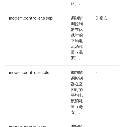
伏）。
modem.controller.sleep
调制解
0 毫安
调控制
器在休
眠时的
的
平均电
流消耗
量（毫
安）。
A
modem.controller.idle
调制解
-
调控制
器在空
闲时的
平均电
流消耗
量（毫
安）。