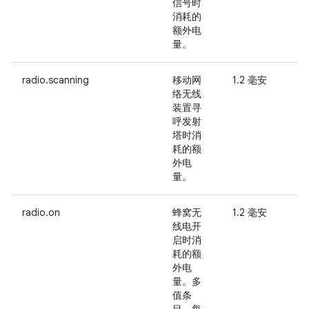
信号时
消耗的
额外电
量。
radio.scanning
移动网
1.2 毫安
-
络无线
装置寻
呼发射
塔时消
耗的额
外电
量。
radio.on
蜂窝无
1.2 毫安
线电开
启时消
耗的额
外电
量。多
值条