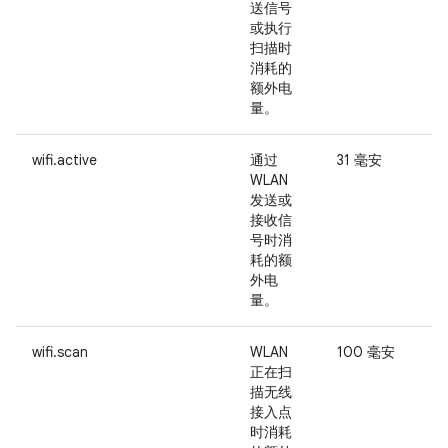
送信号
或执行
扫描时
消耗的
额外电
量。
wifi.active
通过
31 毫安
-
WLAN
发送或
接收信
号时消
耗的额
外电
量。
wifi.scan
WLAN
100 毫安
-
正在扫
描无线
接入点
时消耗