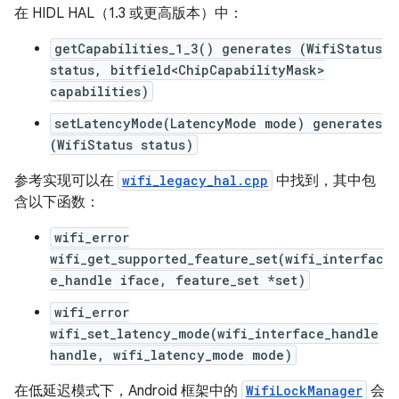
在 HIDL HAL（1.3 或更高版本）中：
getCapabilities_1_3() generates (WifiStatus
status, bitfield<ChipCapabilityMask>
capabilities)
setLatencyMode(LatencyMode mode) generates
(WifiStatus status)
参考实现可以在
wifi_legacy_hal.cpp
中找到，其中包
含以下函数：
wifi_error
wifi_get_supported_feature_set(wifi_interfac
e_handle iface, feature_set *set)
wifi_error
wifi_set_latency_mode(wifi_interface_handle
handle, wifi_latency_mode mode)
在低延迟模式下，Android 框架中的
WifiLockManager
会