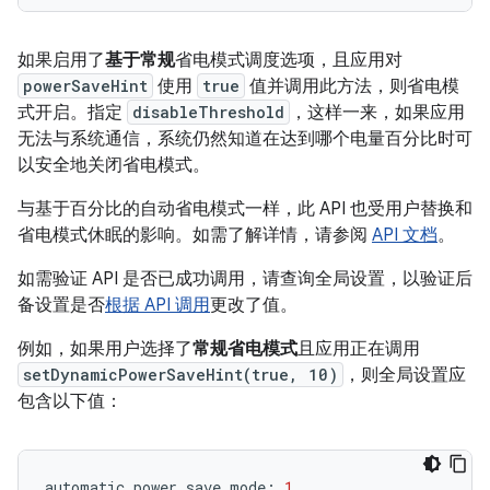
如果启用了
基于常规
省电模式调度选项，且应用对
powerSaveHint
使用
true
值并调用此方法，则省电模
式开启。指定
disableThreshold
，这样一来，如果应用
无法与系统通信，系统仍然知道在达到哪个电量百分比时可
以安全地关闭省电模式。
与基于百分比的自动省电模式一样，此 API 也受用户替换和
省电模式休眠的影响。如需了解详情，请参阅
API 文档
。
如需验证 API 是否已成功调用，请查询全局设置，以验证后
备设置是否
根据 API 调用
更改了值。
例如，如果用户选择了
常规省电模式
且应用正在调用
setDynamicPowerSaveHint(true, 10)
，则全局设置应
包含以下值：
automatic_power_save_mode
:
1