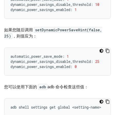
dynamic_power_savings_disable_threshold
:
10
dynamic_power_savings_enabled
:
1
如果您随后调用
setDynamicPowerSaveHint(false,
25)
，则值应为：
automatic_power_save_mode
:
1
dynamic_power_savings_disable_threshold
:
25
dynamic_power_savings_enabled
:
0
您可以使用下面的
adb
adb 命令检查这些值：