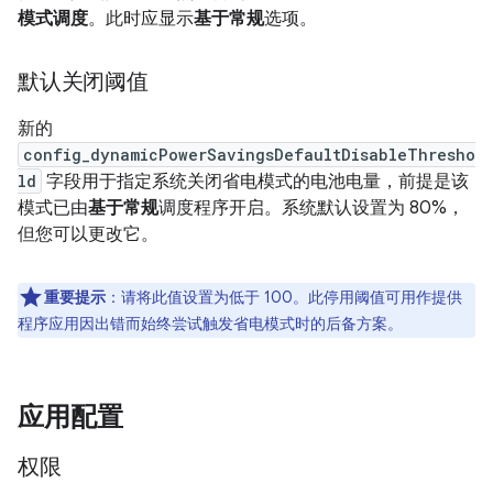
模式调度
。此时应显示
基于常规
选项。
默认关闭阈值
新的
config_dynamicPowerSavingsDefaultDisableThresho
ld
字段用于指定系统关闭省电模式的电池电量，前提是该
模式已由
基于常规
调度程序开启。系统默认设置为 80%，
但您可以更改它。
重要提示
：请将此值设置为低于 100。此停用阈值可用作提供
程序应用因出错而始终尝试触发省电模式时的后备方案。
应用配置
权限