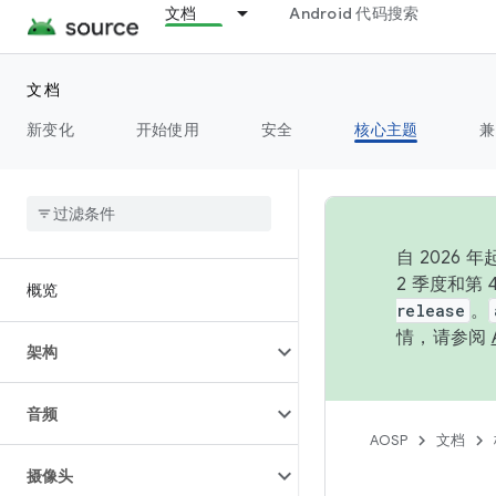
文档
Android 代码搜索
文档
新变化
开始使用
安全
核心主题
兼
自 202
2 季度和第
概览
release
。
情，请参阅
架构
音频
AOSP
文档
摄像头