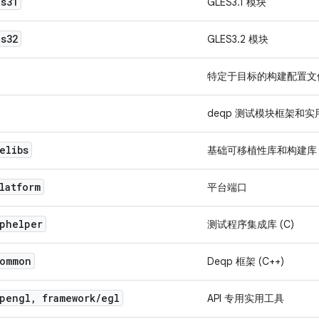
s31
GLES3.1 模块
s32
GLES3.2 模块
特定于目标的构建配置文
deqp 测试模块框架和实
elibs
基础可移植性库和构建库
latform
平台端口
phelper
测试程序集成库 (C)
ommon
Deqp 框架 (C++)
pengl
,
framework
/
egl
API 专用实用工具