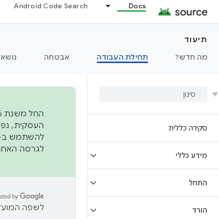
Android Code Search
Docs
תיעוד
מה חדש?
תחילת העבודה
אבטחה
נושאי
סקירה כללית
להשתמש ב-
לגרסה האחרונה שנדחפה 
מידע כללי
התחל
לשפה המועדפ
הורד