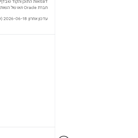
דוגמאות התוכן והקוד שבדף 
חברת Oracle ו/או של השותפים העצמאיים שלה.
עדכון אחרון: 2026-06-18 (שעון UTC).
BUILD
מאגר Android
דרישות
להסבר על ההורדה
תצוגה מקדימה של הקודים הבינאריים
גיבוי קושחה
הקודים הבינאריים של מנהל ההתקן
GitHub