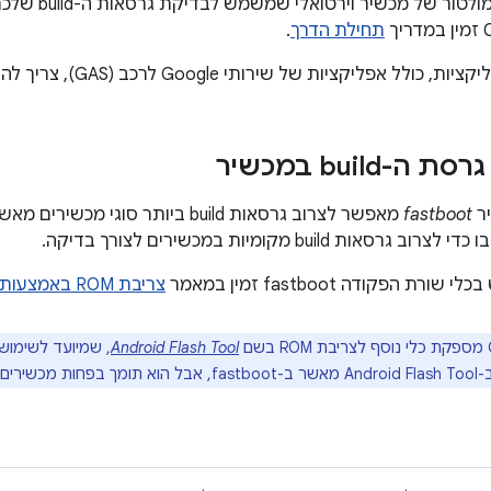
הוא אמולטור ש
תחילת הדרך
.
ל אפליקציות של שירותי Google לרכב (GAS), צריך להשתמש ב
-build במכשיר
יר
fastboot
ות build מקומיות במכשירים לצורך בדיקה.
ת הפקודה fastboot זמין במאמר
צריבת ROM באמצעות Fastboot
Android Flash Tool
כשירים.