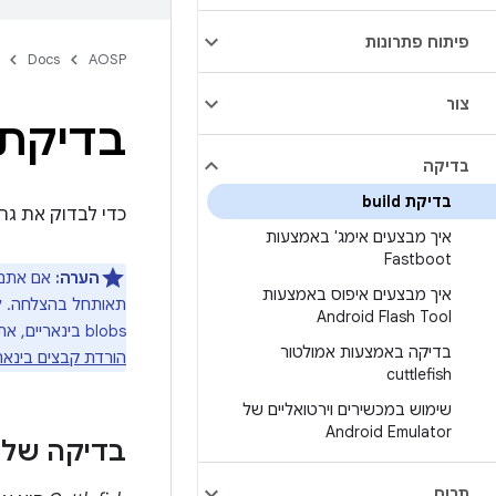
פיתוח פתרונות
Docs
AOSP
צור
בדיקת uild
בדיקה
בדיקת build
כדי לבדוק את גרסת ה-build שלכם, אתם יכולים להריץ אותה באמולטור א
איך מבצעים אימג' באמצעות
Fastboot
הערה:
איך מבצעים איפוס באמצעות
Android Flash Tool
blobs בינאריים, אתם צריכים לפתוח אותם,
בדיקה באמצעות אמולטור
הורדת קבצים בינאריי
cuttlefish
שימוש במכשירים וירטואליים של
Android Emulator
בדיקה של גרסת ה-
תרום