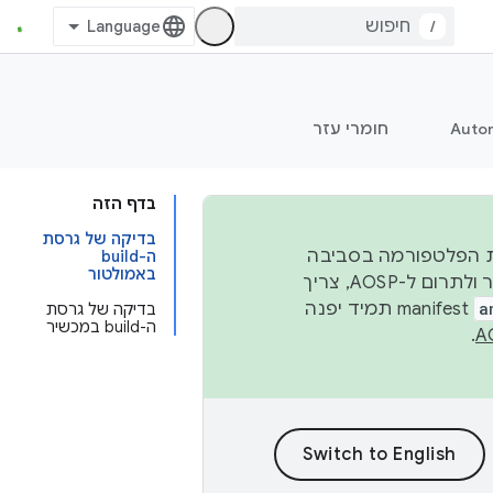
/
Auto
חומרי עזר
בדף הזה
בדיקה של גרסת
 יציבות הפלטפורמה בסביבה
ה-build
באמולטור
העסקית, נפרסם קוד מקור ב-AOSP ברבעון השני וברבעון הרביעי. כדי ליצור ולתרום ל-AOSP, צריך
a
manifest תמיד יפנה
בדיקה של גרסת
ה-build במכשיר
.