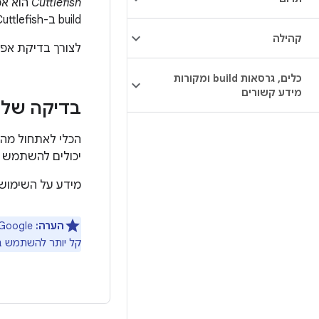
Cuttlefish
build ב-Cuttlefish זמין במדריך
קהילה
לצורך בדיקת אפליקציות, כול
כלים
,
גרסאות build ומקורות
מידע קשורים
בדיקה של גרסת ה
הכלי לאתחול מה
יכולים להשתמש בו כדי לצרוב גרסא
מידע על השימוש בכלי שור
הערה:
Google מספקת כלי נוסף לצריבת ROM בשם
קל יותר להשתמש ב-Android Flash Tool מאשר ב-fastboot, אבל הוא תומך בפחות מ