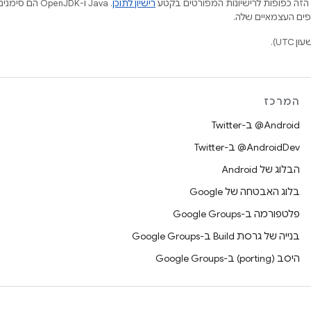
הזה כפופות לרישיונות המפורטים בקטע
רישיון לתוכן
.‏ Java ו-JDK
המרכז
‎@Android ב-Twitter
‎@AndroidDev ב-Twitter
הבלוג של Android
בלוג האבטחה של Google
פלטפורמה ב-Google Groups
בנייה של גרסת Build ב-Google Groups
היסב (porting) ב-Google Groups